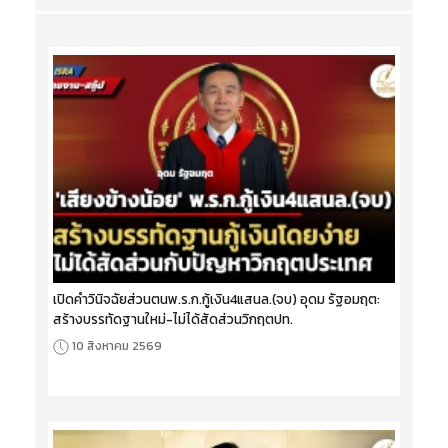
เปิดคำวินิจฉัยส่วนตนพ.ร.ก.กู้เงิน4แสนล.(จบ) อุดม รัฐอมฤต:
สร้างบรรทัดฐานใหม่-ไม่ได้สัดส่วนวิกฤตปท.
10 สิงหาคม 2569