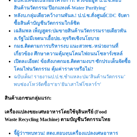
อปท.แห่ซื้อเป็นร้อยโครงการ! ล้วงข้อมูล ป.ป.ช.สอบ
สินค้านวัตกรรม'ป๊อกแทงค์-Water Purifying'
หลังบ.กลุ่มเดียวคว้างานพันล.! ป.ป.ช.สั่งศูนย์CDC จับตา
ซื้อสินค้าบัญชีนวัตกรรมใกล้ชิด
เฉลิมพล เพ็ญสูตร:ปมขายสินค้านวัตกรรมรายเดียวพัน
ล.รัฐไม่มีเจตนาเอื้อปย.-ทุจริตเชิงนโยบาย
กมธ.ติดตามการบริหารงบ แนะสวทช.-หน่วยงานที่
เกี่ยวข้อง ศึกษาความคุ้มทุนโคมไฟถนนโซลาร์เซลล์
เปิดละเอียด! ข้อสังเกตกมธ.ติดตามงบฯ ซักประเด็นจัดซื้อ
โคมไฟนวัตกรรม คุ้มค่าราคาหรือไม่?
ฉบับเต็ม! รายงานป.ป.ช.ชำแหละปม‘สินค้านวัตกรรม’
พบช่องโหว่จัดซื้อฯ‘ยา’ยัน‘เสาไฟโซลาร์ฯ’
สินค้าเอกชนกลุ่มแรก:
เครื่องแปลงขยะเศษอาหารโดยใช้จุลินทรีย์ (Food
Waste Recycling Machine) ตามบัญชีนวัตกรรมไทย
จี้ผู้ว่าฯทบทวน! สตง.สอบงบเครื่องแปลงเศษอาหาร