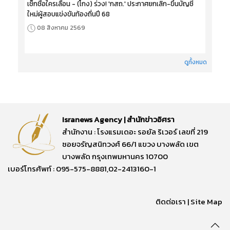
เช็กชื่อใครเลื่อน - (โกง) ร่วง! 'กสถ.' ประกาศยกเลิก-ขึ้นบัญชี
ใหม่ผู้สอบแข่งขันท้องถิ่นปี 68
08 สิงหาคม 2569
ดูทั้งหมด
Isranews Agency | สำนักข่าวอิศรา
สำนักงาน : โรงแรมเดอะ รอยัล ริเวอร์ เลขที่ 219
ซอยจรัญสนิทวงศ์ 66/1 แขวง บางพลัด เขต
บางพลัด กรุงเทพมหานคร 10700
เบอร์โทรศัพท์ : 095-575-8881,02-2413160-1
ติดต่อเรา
|
Site Map