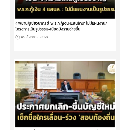
4 พยานผู้เชี่ยวชาญ ชี้ 'พ.ร.ก.กู้เงิน4แสนล้าน' ไม่มีแผนงาน/
โครงการเป็นรูปธรรม-เบียดบังรายจ่ายอื่น
09 สิงหาคม 2569