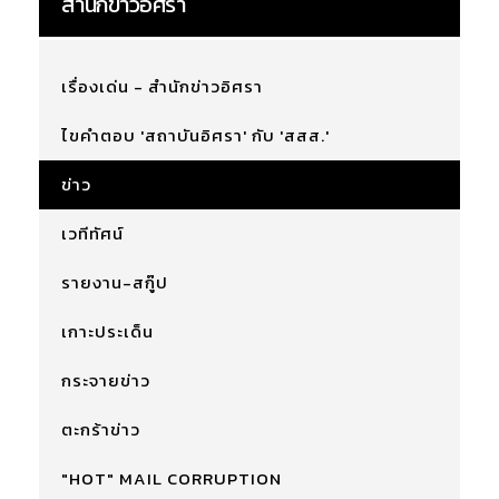
สำนักข่าวอิศรา
เรื่องเด่น - สำนักข่าวอิศรา
ไขคำตอบ 'สถาบันอิศรา' กับ 'สสส.'
ข่าว
เวทีทัศน์
รายงาน-สกู๊ป
เกาะประเด็น
กระจายข่าว
ตะกร้าข่าว
"HOT" MAIL CORRUPTION