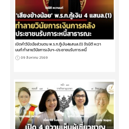
เปิดคำวินิจฉัยส่วนตน พ.ร.ก.กู้เงิน4แสนล.(1) จิรนิติ หะวา
นนท์:ทำลายวินัยการเงินฯ-ประชาชนรับภาระหนี้
09 สิงหาคม 2569