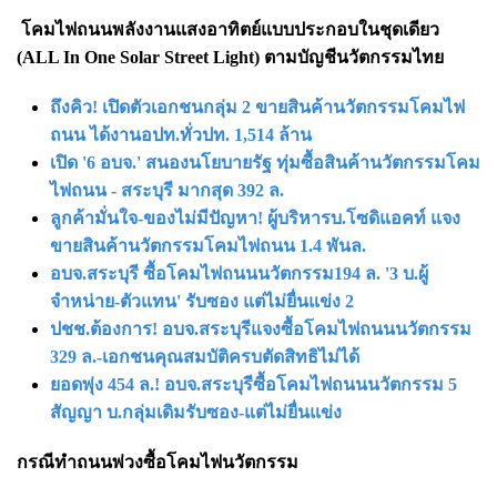
โคมไฟถนนพลังงานแสงอาทิตย์แบบประกอบในชุดเดียว
(ALL In One Solar Street Light) ตามบัญชีนวัตกรรมไทย
ถึงคิว! เปิดตัวเอกชนกลุ่ม 2 ขายสินค้านวัตกรรมโคมไฟ
ถนน ได้งานอปท.ทั่วปท. 1,514 ล้าน
เปิด '6 อบจ.' สนองนโยบายรัฐ ทุ่มซื้อสินค้านวัตกรรมโคม
ไฟถนน - สระบุรี มากสุด 392 ล.
ลูกค้ามั่นใจ-ของไม่มีปัญหา! ผู้บริหารบ.โซดิแอคท์ แจง
ขายสินค้านวัตกรรมโคมไฟถนน 1.4 พันล.
อบจ.สระบุรี ซื้อโคมไฟถนนนวัตกรรม194 ล. '3 บ.ผู้
จำหน่าย-ตัวแทน' รับซอง แต่ไม่ยื่นแข่ง 2
ปชช.ต้องการ! อบจ.สระบุรีแจงซื้อโคมไฟถนนนวัตกรรม
329 ล.-เอกชนคุณสมบัติครบตัดสิทธิไม่ได้
ยอดพุ่ง 454 ล.! อบจ.สระบุรีซื้อโคมไฟถนนนวัตกรรม 5
สัญญา บ.กลุ่มเดิมรับซอง-แต่ไม่ยื่นแข่ง
กรณีทำถนนพ่วงซื้อโคมไฟนวัตกรรม