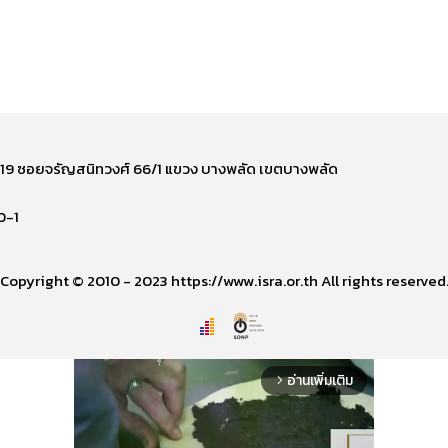
ี่ 219 ซอยจรัญสนิทวงศ์ 66/1 แขวง บางพลัด เขตบางพลัด
0-1
Copyright © 2010 - 2023 https://www.isra.or.th All rights reserved
อ่านเพิ่มเติม
arrow_forward_ios