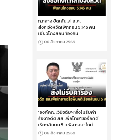
ก.กลาง ขีดเส้น 31 ส.ค.
ส่งก.จังหวัดเพิกถอน 5,145 คน
เอี่ยวโกงสอบท้องถิ่น
06 สิงหาคม 2569
‘องค์คณะวินิจฉัยฯ’สั่งไม่รับคำ
ร้อง‘อดีต สส.เพื่อไทย’ขอรื้อคดี
เรียกสินบน 5 ล.พิจารณาใหม่
06 สิงหาคม 2569