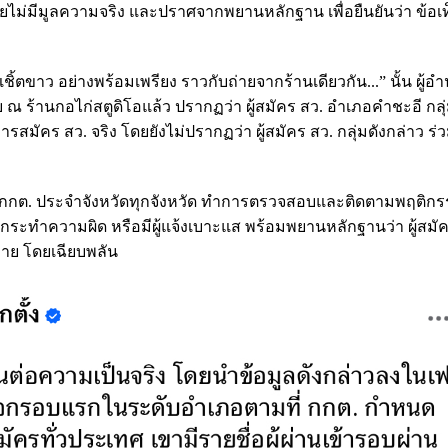
ดยไม่มีมูลความจริง และปราศจากพยานหลักฐาน เพื่อยืนยันว่า ข้อเท็
นเชิ้ตขาว อย่างพร้อมเพรียง ราวกับถ่ายจากร้านเดียวกัน...” นั้น ผู้
ร้านกอไก่สตูดิโอแล้ว ปรากฏว่า ผู้สมัคร สว. อำเภอคำชะอี กลุ่มท
สมัคร สว. จริง โดยยังไม่ปรากฏว่า ผู้สมัคร สว. กลุ่มดังกล่าว ร่ว
าน กกต. ประจำจังหวัดทุกจังหวัด ทำการตรวจสอบและติดตามพฤติกร
้ใด กระทำความผิด หรือมีผู้แจ้งเบาะแส พร้อมพยานหลักฐานว่า ผู้สมั
าย โดยเฉียบพลัน