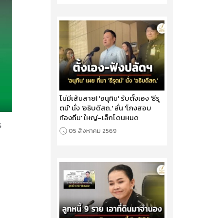
ไม่มีเส้นสาย! 'อนุทิน' รับตั้งเอง 'ธีรุ
ตม์' นั่ง 'อธิบดีสถ.' ลั่น 'โกงสอบ
ท้องถิ่น' ใหญ่-เล็กโดนหมด
05 สิงหาคม 2569