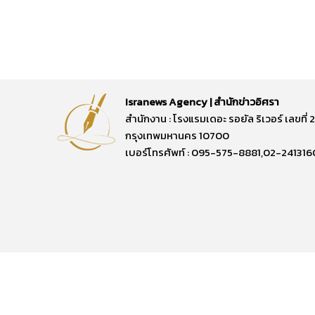
Isranews Agency | สำนักข่าวอิศรา
สำนักงาน : โรงแรมเดอะ รอยัล ริเวอร์ เลขท
กรุงเทพมหานคร 10700
เบอร์โทรศัพท์ : 095-575-8881,02-241316