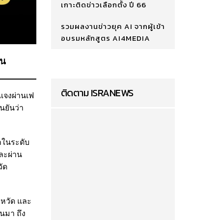
เกาะติดข่าวเลือกตั้ง ปี 66
รวมผลงานข่าวยุค AI จากผู้เข้า
อบรมหลักสูตร AI4MEDIA
ัน
ติดตาม ISRANEWS
้แจงผ่านเฟ
ืนยันว่า
รกในระดับ
ละผ่าน
วัด
งหวัด และ
นมา ถึง