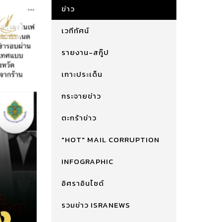
ข่าว
เวทีทัศน์
รายงาน-สกู๊ป
เกาะประเด็น
กระจายข่าว
ตะกร้าข่าว
"HOT" MAIL CORRUPTION
INFOGRAPHIC
อิศราอินไซด์
รวมข่าว ISRANEWS