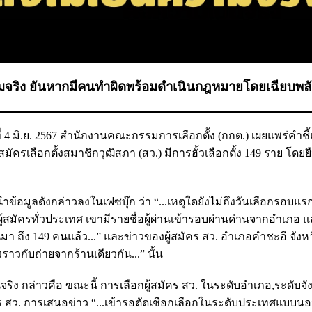
ความจริง ยันหากมีคนทำผิดพร้อมดำเนินกฎหมายโดยเฉียบพล
นที่ 4 มิ.ย. 2567 สำนักงานคณะกรรมการเลือกตั้ง (กกต.) เผยแพร่คำชี
สมัครเลือกตั้งสมาชิกวุฒิสภา (สว.) มีการฮั้วเลือกตั้ง 149 ราย โดยย
นำข้อมูลดังกล่าวลงในเฟซบุ๊ก ว่า “...เหตุใดยังไม่ถึงวันเลือกรอบแ
สมัครทั่วประเทศ เขามีรายชื่อผู้ผ่านเข้ารอบผ่านด่านจากอำเภอ แ
 ถึง 149 คนแล้ว...” และข่าวของผู้สมัคร สว. อำเภอคำชะอี จังห
งราวกับถ่ายจากร้านเดียวกัน...” นั้น
จริง กล่าวคือ ขณะนี้ การเลือกผู้สมัคร สว. ในระดับอำเภอ,ระดับจั
ร สว. การเสนอข่าว “...เข้ารอตัดเชือกเลือกในระดับประเทศแบบนอ