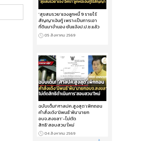
‘สุขสมรวย’แจงลูกหนี้ 9 รายไร้
สัญญาเงินกู้ เพราะเป็นการเอา
ที่ดินมาจำนอง ยันแจ้งป.ป.ช.แล้ว
05 สิงหาคม 2569
ฉบับเต็ม!‘ศาลปค.สูงสุด’เพิกถอน
คำสั่งเด้ง‘นิพนธ์’พ้น‘นายก
อบจ.สงขลา’-ไม่ตัด
สิทธิ‘สอบสวน’ใหม่
04 สิงหาคม 2569