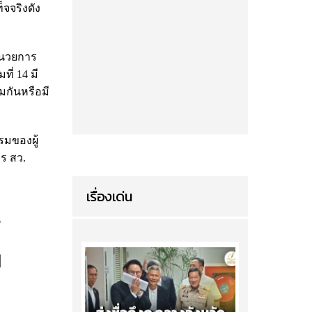
จจริงดัง
อำนวยการ
ี่ 14 มี
มกันหรือมี
รมของผู้
คร สว.
เรื่องเด่น