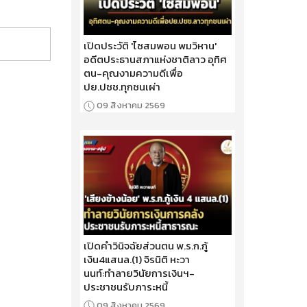
เปิดประวัติ 'ไซสมพอน พมวิหาน'
อดีตประธานสภาแห่งชาติลาว อุทิศ
ตน-คุณงามความดีเพื่อ
ปย.ปชช.ทุกชนเผ่า
09 สิงหาคม 2569
เปิดคำวินิจฉัยส่วนตน พ.ร.ก.กู้
เงิน4แสนล.(1) จิรนิติ หะวา
นนท์:ทำลายวินัยการเงินฯ-
ประชาชนรับภาระหนี้
09 สิงหาคม 2569