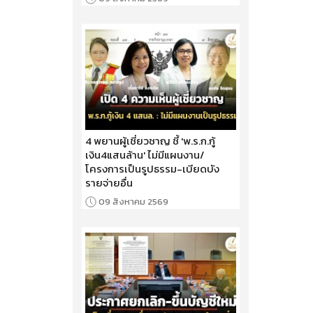
4 พยานผู้เชี่ยวชาญ ชี้ 'พ.ร.ก.กู้
เงิน4แสนล้าน' ไม่มีแผนงาน/
โครงการเป็นรูปธรรม-เบียดบัง
รายจ่ายอื่น
09 สิงหาคม 2569