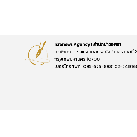
Isranews Agency | สำนักข่าวอิศรา
สำนักงาน : โรงแรมเดอะ รอยัล ริเวอร์ เลขท
กรุงเทพมหานคร 10700
เบอร์โทรศัพท์ : 095-575-8881,02-241316