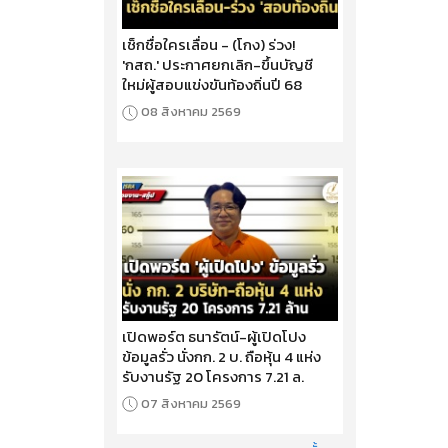
เช็กชื่อใครเลื่อน - (โกง) ร่วง!
'กสถ.' ประกาศยกเลิก-ขึ้นบัญชี
ใหม่ผู้สอบแข่งขันท้องถิ่นปี 68
08 สิงหาคม 2569
เปิดพอร์ต ธนารัตน์-ผู้เปิดโปง
ข้อมูลรั่ว นั่งกก. 2 บ. ถือหุ้น 4 แห่ง
รับงานรัฐ 20 โครงการ 7.21 ล.
07 สิงหาคม 2569