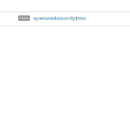
ยุบพรรคพลังประชารัฐ
|
กกต.
TAGS