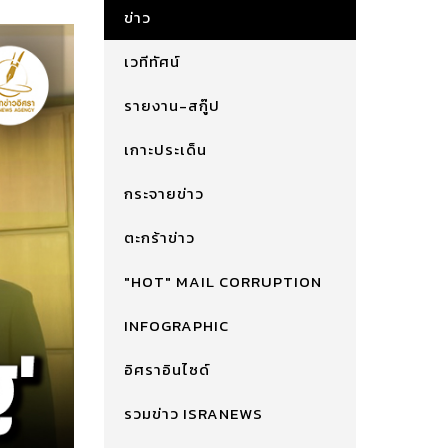
ข่าว
เวทีทัศน์
รายงาน-สกู๊ป
เกาะประเด็น
กระจายข่าว
ตะกร้าข่าว
"HOT" MAIL CORRUPTION
INFOGRAPHIC
อิศราอินไซด์
รวมข่าว ISRANEWS