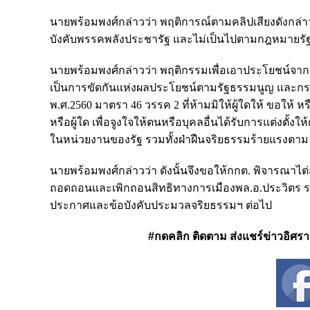
นายพร้อมพงศ์กล่าวว่า พฤติการณ์ตามคลิปเสียงดังกล่า
บังคับพรรคพลังประชารัฐ และไม่เป็นไปตามกฎหมายรั
นายพร้อมพงศ์กล่าวว่า พฤติกรรมเพื่อเอาประโยชน์จาก
เป็นการขัดกันแห่งผลประโยชน์ตามรัฐธรรมนูญ และก
พ.ศ.2560 มาตรา 46 วรรค 2 ที่ห้ามมิให้ผู้ใดให้ ขอให้ 
หรือผู้ใด เพื่อจูงใจให้ตนหรือบุคลอื่นได้รับการแต่ง
ในหน่วยงานของรัฐ รวมทั้งฝ่าฝืนจริยธรรมร้ายแรงตาม ม.1
นายพร้อมพงศ์กล่าวว่า ดังนั้นจึงขอให้กกต. พิจารณาไต
ถอดถอนและเพิกถอนสิทธิทางการเมืองพล.อ.ประวิตร 
ประกาศและข้อบังคับประมวลจริยธรรมฯ ต่อไป
#กดคลิก ติดตาม ส่งแชร์ข่าวอิศรา ได