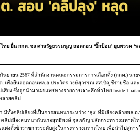
เพื่อไทย ยื่น กกต. ชง ศาลรัฐธรรมนูญ ถอดถอน ‘บิ๊กป้อม’ ยุบพรรค ‘
 13 กันยายน 2567 ที่สำนักงานคณะกรรมการการเลือกตั้ง (กกต.) นาย
ต. เพื่อยื่นถอดถอนพล.อ.ประวิตร วงษ์สุวรรณ สส.บัญชีรายชื่อ และ
ียง ซึ่งถูกนำมาเผยแพร่ทางรายการเจาะลึกทั่วไทย Inside Thailan
วนหลายคลิป
มีทั้งคลิปเสียงที่เป็นการสนทนาระหว่าง ‘ลุง’ ที่มีเสียงคล้ายพล.อ
ะคลิปเสียงสนทนากับนายสุทธิพงษ์ จุลเจริญ ปลัดกระทรวงมหาดไท
รแต่งตั้งข้าราชการระดับสูงในกระทรวงมหาดไทย เพื่อนำไปสู่การ