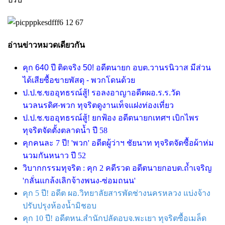
อ่านข่าวหมวดเดียวกัน
คุก 640 ปี ติดจริง 50! อดีตนายก อบต.วานรนิวาส มีส่วน
ได้เสียซื้อขายพัสดุ - พวกโดนด้วย
ป.ป.ช.ขออุทธรณ์สู้! รอลงอาญาอดีตผอ.ร.ร.วัด
นวลนรดิศ-พวก ทุจริตดูงานเท็จแฝงท่องเที่ยว
ป.ป.ช.ขออุทธรณ์สู้! ยกฟ้อง อดีตนายกเทศฯ เบิกไพร
ทุจริตจัดตั้งตลาดน้ำ ปี 58
คุกคนละ 7 ปี! 'พวก' อดีตผู้ว่าฯ ชัยนาท ทุจริตจัดซื้อผ้าห่ม
นวมกันหนาว ปี 52
วิบากกรรมทุจริต : คุก 2 คดีรวด อดีตนายกอบต.ถ้ำเจริญ
'กลั่นแกล้งเลิกจ้างพนง-ซ่อมถนน'
คุก 5 ปี! อดีต ผอ.วิทยาลัยสารพัดช่างนครหลวง แบ่งจ้าง
ปรับปรุงห้องน้ำมิชอบ
คุก 10 ปี! อดีตหน.สำนักปลัดอบจ.พะเยา ทุจริตซื้อเมล็ด