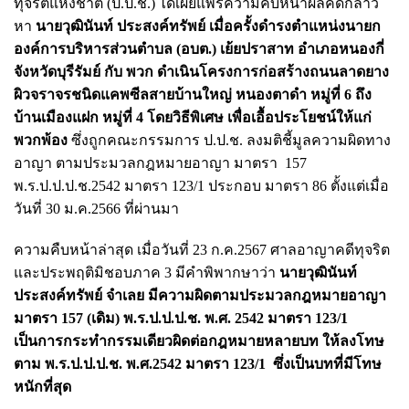
ทุจริตแห่งชาติ (ป.ป.ช.) ได้เผยแพร่ความคืบหน้าผลคดีกล่าว
หา
นายวุฒินันท์ ประสงค์ทรัพย์ เมื่อครั้งดำรงตำแหน่งนายก
องค์การบริหารส่วนตำบล (อบต.) เย้ยปราสาท อำเภอหนองกี่
จังหวัดบุรีรัมย์ กับ พวก ดำเนินโครงการก่อสร้างถนนลาดยาง
ผิวจราจรชนิดแคพซีลสายบ้านใหญ่ หนองตาดำ หมู่ที่ 6 ถึง
บ้านเมืองแฝก หมู่ที่ 4 โดยวิธีพิเศษ เพื่อเอื้อประโยชน์ให้แก่
พวกพ้อง
ซึ่งถูกคณะกรรมการ ป.ป.ช. ลงมติชี้มูลความผิดทาง
อาญา ตามประมวลกฎหมายอาญา มาตรา 157
พ.ร.ป.ป.ป.ช.
2542 มาตรา 123/1 ประกอบ มาตรา 86 ตั้งแต่เมื่อ
วันที่ 30 ม.ค.2566 ที่ผ่านมา
ความคืบหน้าล่าสุด เมื่อวันที่ 23 ก.ค.2567 ศาลอาญาคดีทุจริต
และประพฤติมิชอบภาค 3 มีคำพิพากษาว่า
นายวุฒินันท์
ประสงค์ทรัพย์
จำเลย มีความผิดตามประมวลกฎหมายอาญา
มาตรา 157 (เดิม) พ.ร.ป.ป.ป.ช. พ.ศ. 2542 มาตรา 123/1
เป็นการกระทำกรรมเดียวผิดต่อกฎหมายหลายบท ให้ลงโทษ
ตาม พ.ร.ป.ป.ป.ช. พ.ศ.2542 มาตรา 123/1 ซึ่งเป็น
บทที่มีโทษ
หนักที่สุด