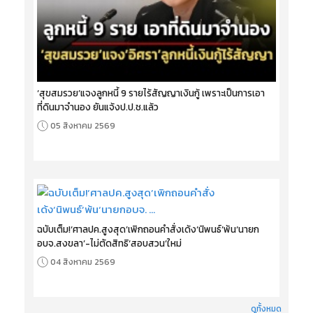
‘สุขสมรวย’แจงลูกหนี้ 9 รายไร้สัญญาเงินกู้ เพราะเป็นการเอา
ที่ดินมาจำนอง ยันแจ้งป.ป.ช.แล้ว
05 สิงหาคม 2569
ฉบับเต็ม!‘ศาลปค.สูงสุด’เพิกถอนคำสั่งเด้ง‘นิพนธ์’พ้น‘นายก
อบจ.สงขลา’-ไม่ตัดสิทธิ‘สอบสวน’ใหม่
04 สิงหาคม 2569
ดูทั้งหมด