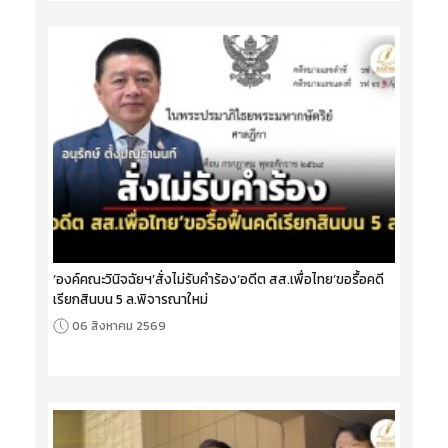
‘องค์คณะวินิจฉัยฯ’สั่งไม่รับคำร้อง‘อดีต สส.เพื่อไทย’ขอรื้อคดี
เรียกสินบน 5 ล.พิจารณาใหม่
06 สิงหาคม 2569