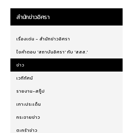
สำนักข่าวอิศรา
เรื่องเด่น - สำนักข่าวอิศรา
ไขคำตอบ 'สถาบันอิศรา' กับ 'สสส.'
ข่าว
เวทีทัศน์
รายงาน-สกู๊ป
เกาะประเด็น
กระจายข่าว
ตะกร้าข่าว