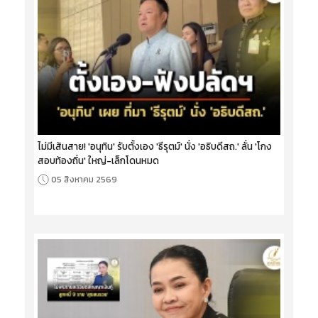
ไม่มีเส้นสาย! 'อนุทิน' รับตั้งเอง 'ธีรุตม์' นั่ง 'อธิบดีสถ.' ลั่น 'โกง
สอบท้องถิ่น' ใหญ่-เล็กโดนหมด
05 สิงหาคม 2569