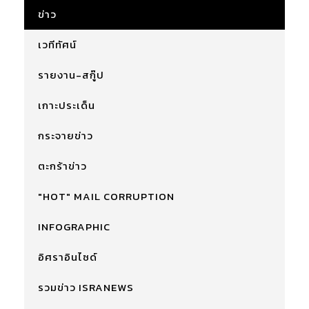
ข่าว
เวทีทัศน์
รายงาน-สกู๊ป
เกาะประเด็น
กระจายข่าว
ตะกร้าข่าว
"HOT" MAIL CORRUPTION
INFOGRAPHIC
อิศราอินไซด์
รวมข่าว ISRANEWS