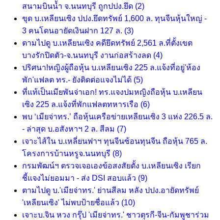
สนามบินน้ำ จ.นนทบุรี ถูกปปง.ยึด
(2)
ขุด บ.เหลียนเซิง ปปง.ยึดทรัพย์ 1,600 ล. ทุนจีนหุ้นใหญ่ -
3 คนโดนอายัดเงินฝาก 127 ล.
(3)
ตามไปดู บ.เหลียนเซิง คดียึดทรัพย์ 2,561 ล.ที่ตั้งเขต
บางรักปิดตัว-จ.นนทบุรี งานก่อสร้างลด
(4)
ปริศนา!หญิงผู้ถือหุ้น บ.เหลียนเซิง 225 ล.แจ้งที่อยู่'ห้อง
พัก'แฟลต ทร.- ยังติดต่อแจงไม่ได้
(5)
ที่แท้เป็นเมียพันจ่าเอก! ทร.แจงปมหญิงถือหุ้น บ.เหลียน
เซิง 225 ล.แจ้งที่พักแฟลตทหารเรือ
(6)
พบ ‘เมียจ่าทร.’ ถือหุ้นเครือข่ายเหลียนเซิง 3 แห่ง 226.5 ล.
- ล่าสุด บ.อสังหาฯ 2 ล. สีลม
(7)
เจาะไส้ใน บ.เหลี่ยนฟาฯ ทุนจีนซ้อนทุนจีน ถือหุ้น 765 ล.
โครงการบ้านหรูจ.นนทบุรี
(8)
กรมพัฒน์ฯ ตรวจเจอเองข้อสงสัยตั้ง บ.เหลียนเซิง เรียก
ชี้แจงไม่ยอมมา - ส่ง DSI สอบแล้ว
(9)
ตามไปดู บ.'เมียจ่าทร.' ย่านสีลม หลัง ปปง.อายัดทรัพย์
'เหลียนเซิง' ไม่พบป้ายชื่อแล้ว
(10)
เจาะบ.จิน หวง กรุ๊ป 'เมียจ่าทร.' ชาวตุรกี-จีน-กัมพูชาร่วม