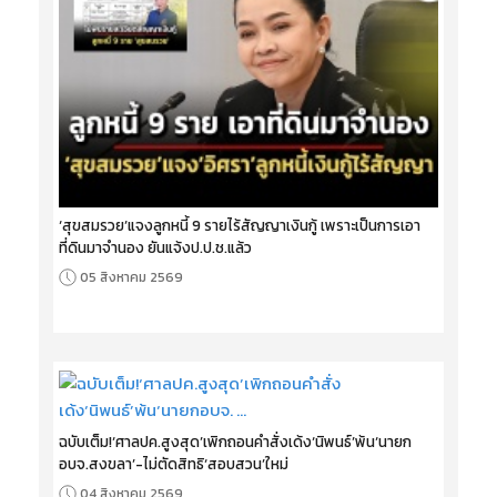
‘สุขสมรวย’แจงลูกหนี้ 9 รายไร้สัญญาเงินกู้ เพราะเป็นการเอา
ที่ดินมาจำนอง ยันแจ้งป.ป.ช.แล้ว
05 สิงหาคม 2569
ฉบับเต็ม!‘ศาลปค.สูงสุด’เพิกถอนคำสั่งเด้ง‘นิพนธ์’พ้น‘นายก
อบจ.สงขลา’-ไม่ตัดสิทธิ‘สอบสวน’ใหม่
04 สิงหาคม 2569