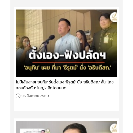
ไม่มีเส้นสาย! 'อนุทิน' รับตั้งเอง 'ธีรุตม์' นั่ง 'อธิบดีสถ.' ลั่น 'โกง
สอบท้องถิ่น' ใหญ่-เล็กโดนหมด
05 สิงหาคม 2569