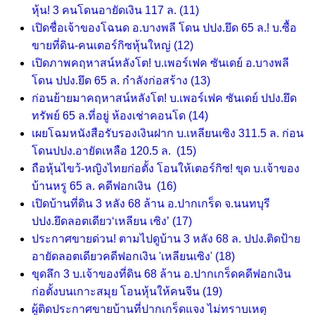
หุ้น! 3 คนโดนอายัดเงิน 117 ล.
(11)
เปิดชื่อเจ้าของโฉนด อ.บางพลี โดน ปปง.ยึด 65 ล.! บ.ซื้อ
ขายที่ดิน-คนเตอร์กิซหุ้นใหญ่
(12)
เปิดภาพคฤหาสน์หลังโต! บ.เพอร์เฟค ซันเดย์ อ.บางพลี
โดน ปปง.ยึด 65 ล. กำลังก่อสร้าง
(13)
ก่อนย้ายมาคฤหาสน์หลังโต! บ.เพอร์เฟค ซันเดย์ ปปง.ยึด
ทรัพย์ 65 ล.ที่อยู่ ห้องเช่าคอนโด
(14)
เผยโฉมหนังสือรับรองเงินฝาก บ.เหลียนเซิง 311.5 ล. ก่อน
โดนปปง.อายัดเหลือ 120.5 ล.
(15)
ถือหุ้นไขว้-หญิงไทยก่อตั้ง โอนให้เตอร์กิซ! ขุด บ.เจ้าของ
บ้านหรู 65 ล. คดีฟอกเงิน
(16)
เปิดบ้านที่ดิน 3 หลัง 68 ล้าน อ.ปากเกร็ด จ.นนทบุรี
ปปง.ยึดลอตเดียว‘เหลียน เซิง’
(17)
ประกาศขายด่วน! ตามไปดูบ้าน 3 หลัง 68 ล. ปปง.ติดป้าย
อายัดลอตเดียวคดีฟอกเงิน 'เหลียนเซิง'
(18)
ขุดลึก 3 บ.เจ้าของที่ดิน 68 ล้าน อ.ปากเกร็ดคดีฟอกเงิน
ก่อตั้งบนเกาะสมุย โอนหุ้นให้คนจีน
(19)
ผู้ติดประกาศขายบ้านที่ปากเกร็ดแจง ไม่ทราบเหตุ