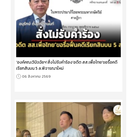
‘องค์คณะวินิจฉัยฯ’สั่งไม่รับคำร้อง‘อดีต สส.เพื่อไทย’ขอรื้อคดี
เรียกสินบน 5 ล.พิจารณาใหม่
06 สิงหาคม 2569