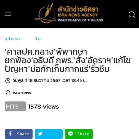
หน้าแรก
ข่าว
‘ศาลปค.กลาง’พิพากษา
ยกฟ้อง‘อธิบดี กพร.’สั่ง‘อัคราฯ’แก้ไข
ปัญหา‘บ่อกักเก็บกากแร่’รั่วซึม
วันพุธ ที่ 18 ธันวาคม 2567 เวลา 18:45 น.
isranews
1578 views
HITS
Share
Share