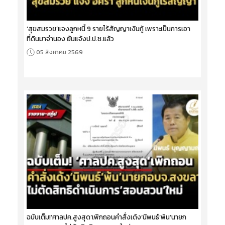
‘สุขสมรวย’แจงลูกหนี้ 9 รายไร้สัญญาเงินกู้ เพราะเป็นการเอา
ที่ดินมาจำนอง ยันแจ้งป.ป.ช.แล้ว
05 สิงหาคม 2569
ฉบับเต็ม!‘ศาลปค.สูงสุด’เพิกถอนคำสั่งเด้ง‘นิพนธ์’พ้น‘นายก