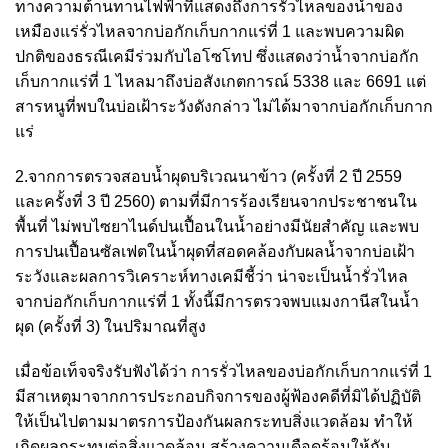
ทางความต้านทานไฟฟ้าที่แสดงถึงการรั่วไหลของน้ำของ
เหมืองแร่รั่วไหลจากบ่อกักเก็บกากแร่ที่ 1 และพบความผิด
ปกติของธรณีเคมีร่วมกับไอโซโทป ซึ่งแสดงว่าน้ำจากบ่อกัก
เก็บกากแร่ที่ 1 ไหลมาถึงบ่อสังเกตการณ์ 5338 และ 6691 แต่
สารหนูที่พบในบ่อเฝ้าระวังดังกล่าว ไม่ได้มาจากบ่อกักเก็บกาก
แร่
2.จากการตรวจสอบน้ำผุดบริเวณนาข้าว (ครั้งที่ 2 ปี 2559
และครั้งที่ 3 ปี 2560) ตามที่มีการร้องเรียนจากประชาชนใน
พื้นที่ ไม่พบไซยาไนด์ปนเปื้อนในน้ำอย่างมีนัยสำคัญ และพบ
การปนเปื้อนซัลเฟตในน้ำผุดที่สอดคล้องกับผลน้ำจากบ่อเฝ้า
ระวังและผลการวิเคราะห์ทางเคมีชี้ว่า น่าจะเป็นน้ำรั่วไหล
จากบ่อกักเก็บกากแร่ที่ 1 ทั้งนี้มีการตรวจพบแมงกานีสในน้ำ
ผุด (ครั้งที่ 3) ในปริมาณที่สูง
เมื่อข้อเท็จจริงรับฟังได้ว่า การรั่วไหลของบ่อกักเก็บกากแร่ที่ 1
มีสาเหตุมาจากการประกอบกิจการของผู้ฟ้องคดีที่มิได้ปฏิบัติ
ให้เป็นไปตามมาตรการป้องกันผลกระทบสิ่งแวดล้อม ทำให้
เกิดผลกระทบต่อสิ่งแวดล้อม สร้างความเดือดร้อนให้กับ