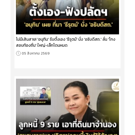
ไม่มีเส้นสาย! 'อนุทิน' รับตั้งเอง 'ธีรุตม์' นั่ง 'อธิบดีสถ.' ลั่น 'โกง
สอบท้องถิ่น' ใหญ่-เล็กโดนหมด
05 สิงหาคม 2569