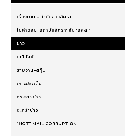
เรื่องเด่น - สำนักข่าวอิศรา
ไขคำตอบ 'สถาบันอิศรา' กับ 'สสส.'
ข่าว
เวทีทัศน์
รายงาน-สกู๊ป
เกาะประเด็น
กระจายข่าว
ตะกร้าข่าว
"HOT" MAIL CORRUPTION