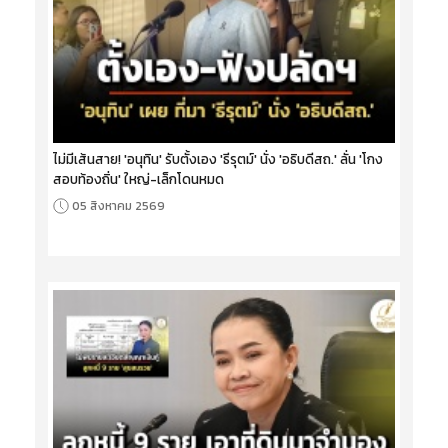
ไม่มีเส้นสาย! 'อนุทิน' รับตั้งเอง 'ธีรุตม์' นั่ง 'อธิบดีสถ.' ลั่น 'โกง
สอบท้องถิ่น' ใหญ่-เล็กโดนหมด
05 สิงหาคม 2569