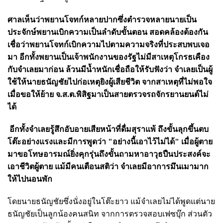
ศาลเห็นว่าพยานโจทก์หลายปากซึ่งตำรวจหลายนายเป็น
ประจักษ์พยานเบิกความเป็นลำดับขั้นตอน สอดคล้องต้องกัน
เชื่อว่าพยานโจทก์เบิกความไปตามความจริงที่ประสบพบเจอ
มา อีกทั้งพยานเป็นเจ้าพนักงานของรัฐไม่มีสาเหตุโกรธเคือง
กับจำเลยมาก่อน ล้วนมีน้ำหนักเชื่อถือให้รับฟังว่า จำเลยเป็นผู้
ใช้ให้นายธนัญชัยไปก่อเหตุยิงผู้เสียชีวิต จากสาเหตุที่ไม่พอใจ
เมื่อขอให้ย้าย จ.ส.ต.พิสิฐมาเป็นสายตรวจรถจักรยานยนต์ไม่
ได้
อีกทั้งจำเลยรู้สึกอับอายเสียหน้าที่ดื่มสุราแพ้ ถึงขั้นลุกขึ้นตบ
โต๊ะอย่างแรงและมีการพูดว่า "อย่างนี้เอาไว้ไม่ได้" เมื่อผู้ตาย
มาขอโทษอารมณ์ยิ่งคุกรุ่นถึงขั้นถามหาอาวุธปืนประสงค์จะ
เอาชีวิตผู้ตาย แม้มีคนเตือนสติว่า จำเลยมีอาการมึนเมามาก
ให้ไปนอนพัก
โดยนายธนัญชัยซึ่งนั่งอยู่ในโต๊ะยาว แม้จำเลยไม่ได้พูดแต่นาย
ธนัญชัยเป็นลูกน้องคนสนิท จากการตรวจสอบเฟซบุ๊ก ส่วนตัว