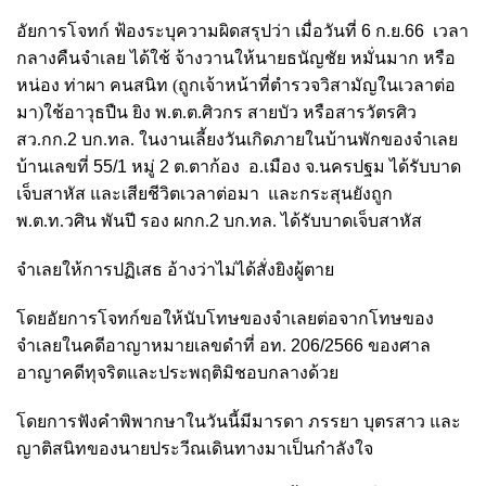
อัยการโจทก์ ฟ้องระบุความผิดสรุปว่า เมื่อวันที่
6
ก.ย.
66
เวลา
กลางคืนจำเลย ได้ใช้ จ้างวานให้นายธนัญชัย หมั่นมาก หรือ
หน่อง ท่าผา คนสนิท (ถูกเจ้าหน้าที่ตำรวจวิสามัญในเวลาต่อ
มา)ใช้อาวุธปืน ยิง พ.ต.ต.ศิวกร สายบัว หรือสารวัตรศิว
สว.กก.
2
บก.ทล. ในงานเลี้ยงวันเกิดภายในบ้านพักของจำเลย
บ้านเลขที่
55/1
หมู่
2
ต.ตาก้อง อ.เมือง จ.นครปฐม ได้รับบาด
เจ็บสาหัส และเสียชีวิตเวลาต่อมา และกระสุนยังถูก
พ.ต.ท.วศิน พันปี รอง ผกก.
2
บก.ทล. ได้รับบาดเจ็บสาหัส
จำเลยให้การปฏิเสธ อ้างว่าไม่ได้สั่งยิงผู้ตาย
โดยอัยการโจทก์ขอให้นับโทษของจำเลยต่อจากโทษของ
จำเลยในคดีอาญาหมายเลขดำที่ อท.
206/2566
ของศาล
อาญาคดีทุจริตและประพฤติมิชอบกลางด้วย
โดยการฟังคำพิพากษาในวันนี้มีมารดา ภรรยา บุตรสาว และ
ญาติสนิทของนายประวีณเดินทางมาเป็นกำลังใจ