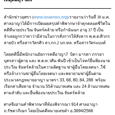
สำนักข่าวอฺศรา (
www.israenws.org
)
รายงานว่าวันที่ 30 ม.ค.
ศาลอาญาได้มีการเปิดเผยสรุปคำพิพากษาจำคุกตลอดชีวิตใน
คดีที่
นายประวีณ จันทร์คล้าย หรือกำนันนก อายุ 37 ปี เป็น
จำเลยถูกกว่าหาว่ามีส่วนในการสั่งการให้สังหาร พ.ต.ต.ศิวกร
สายบัว หรือสารวัตรศิว สว.กก.2 บก.ทล. หรือสารวัตรแบงค์
โดยคดีนี้มีพนักงานอัยการคดีอาญา
7
บิดา มารดา ภรรยา
บุตรสาวผู้ตาย และ พ.ต.ท.วศิน พันปี เข้าเป็นโจทก์ยื่นฟ้องนาย
ประวีณ จันทร์คล้ายในความผิดฐาน ฆ่าผู้อื่นโดยเจตนา
,
ใช้
หรือจ้างวานฆ่าผู้อื่นโดยเจตนา และพยายามฆ่าผู้อื่นตาม
ประมวลกฎหมายอาญา มาตรา
33, 68, 80, 84, 288
พร้อม
เรียกค่าเสียหาย จำนวน
55
ล้านบาทเศษ และ
24
ล้านบาทเศษ
ตามลำดับ และยื่นฟ้องนายประวีณ จันทร์คล้าย
ศาลจึงอ่านคำพิพากษาที่
ห้องพิจารณา
914
ศาลอาญา
ถ.รัชดาภิเษก โดยเป็นคดีหมายเลขดำ อ.
3694/2566