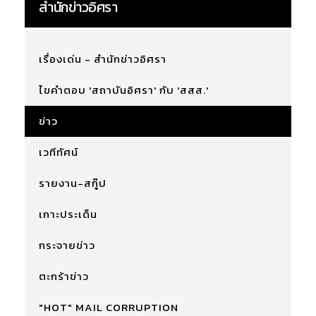
สำนักข่าวอิศรา
เรื่องเด่น - สำนักข่าวอิศรา
ไขคำตอบ 'สถาบันอิศรา' กับ 'สสส.'
ข่าว
เวทีทัศน์
รายงาน-สกู๊ป
เกาะประเด็น
กระจายข่าว
ตะกร้าข่าว
"HOT" MAIL CORRUPTION