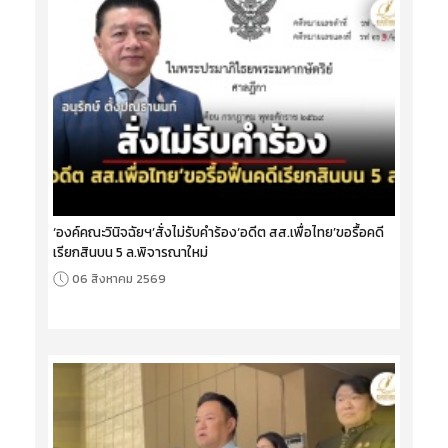
‘องค์คณะวินิจฉัยฯ’สั่งไม่รับคำร้อง‘อดีต สส.เพื่อไทย’ขอรื้อคดี
เรียกสินบน 5 ล.พิจารณาใหม่
06 สิงหาคม 2569