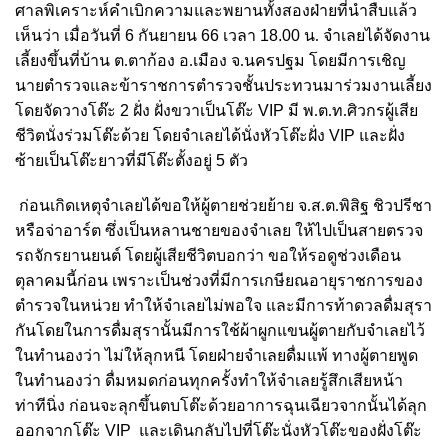
ศาลพิเคราะห์คำเบิกความและพยานทั้งสองฝ่ายที่นำสืบแล้ว
เห็นว่า เมื่อวันที่
6
กันยายน
66
เวลา
18.00
น. จำเลยได้จัดงาน
เลี้ยงขึ้นที่บ้าน ต.ตาก้อง อ.เมือง จ.นครปฐม โดยมีการเชิญ
นายตำรวจและข้าราชการตำรวจชั้นประทวนมาร่วมงานเลี้ยง
โดยจัดวางโต๊ะ
2
ฝั่ง ฝั่งขวาเป็นโต๊ะ
VIP
มี พ.ต.ท.ศิวกรผู้เสีย
ชีวิตนั่งร่วมโต๊ะด้วย โดยจำเลยได้นั่งหัวโต๊ะฝั่ง
VIP
และฝั่ง
ซ้ายเป็นโต๊ะยาวที่มีโต๊ะตั้งอยู่
5
ตัว
ก่อนเกิดเหตุจำเลยได้ขอให้ผู้ตายช่วยย้าย จ.ส.ต.พิสิฐ ชิวปรีชา
หรือจ่าอาร์ต ซึ่งเป็นหลานชายของจำเลย ให้ไปเป็นสายตรวจ
รถจักรยานยนต์ โดยผู้เสียชีวิตบอกว่า ขอให้รอดูช่วงเดือน
ตุลาคมนี้ก่อน เพราะเป็นช่วงที่มีการเกษียณอายุราชการของ
ตำรวจในหน่วย ทำให้จำเลยไม่พอใจ และมีการท้าดวลดื่มสุรา
กันโดยในการดื่มสุรานั้นมีการใช้ผ้าผูกแขนผู้ตายกับจำเลยไว้
ในทำนองว่า ไม่ให้ลุกหนี โดยฝ่ายจำเลยดื่มแพ้ ทางผู้ตายพูด
ในทำนองว่า ดื่มหมดก่อนทุกครั้งทำให้จำเลยรู้สึกเสียหน้า
ท่าทีนิ่ง ก่อนจะลุกขึ้นตบโต๊ะด้วยอาการฉุนเฉียวจากนั้นได้ลุก
ออกจากโต๊ะ
VIP
และเดินกลับไปที่โต๊ะนั่งหัวโต๊ะของฝั่งโต๊ะ