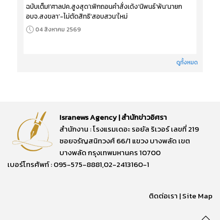
ฉบับเต็ม!‘ศาลปค.สูงสุด’เพิกถอนคำสั่งเด้ง‘นิพนธ์’พ้น‘นายก
อบจ.สงขลา’-ไม่ตัดสิทธิ‘สอบสวน’ใหม่
04 สิงหาคม 2569
ดูทั้งหมด
Isranews Agency | สำนักข่าวอิศรา
สำนักงาน : โรงแรมเดอะ รอยัล ริเวอร์ เลขที่ 219
ซอยจรัญสนิทวงศ์ 66/1 แขวง บางพลัด เขต
บางพลัด กรุงเทพมหานคร 10700
เบอร์โทรศัพท์ : 095-575-8881,02-2413160-1
ติดต่อเรา
|
Site Map