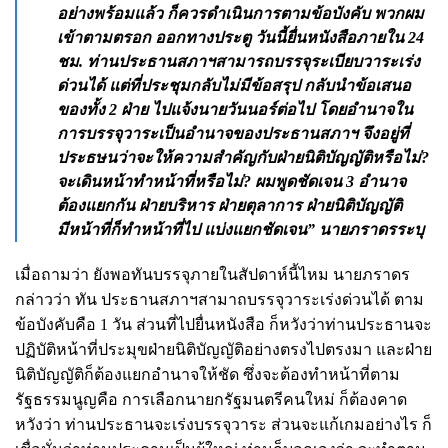
อย่างพร้อมแล้ว ก็ควรดำเนินการตามข้อบังคับ พวกผม
เข้าตามตรอก ออกทางประตู วันนี้ยื่นหนังสือภายใน 24
ชม. ท่านประธานสภาฯสามารถบรรจุระเบียบวาระเร่ง
ด่วนได้ แต่ที่ประชุมกลับไม่มีข้อสรุป กลับนำข้อเสนอ
ของทั้ง 2 ฝ่าย ไปแจ้งนายวันนอร์ต่อไป โดยอำนาจใน
การบรรจุวาระเป็นอำนาจของประธานสภาฯ จึงอยู่ที่
ประธษนว่าจะให้ความสำคัญกับฝ่ายนิติบัญญัติหรือไม่?
จะเดินหน้าทำหน้าที่หรือไม่? ผมพูดชัดเจน 3 อำนาจ
ต้องแยกกัน ฝ่ายบริหาร ฝ่ายตุลาการ ฝ่ายนิติบัญญัติ
มีหน้าที่ก็ทำหน้าที่ไป แบ่งแยกชัดเจน” นายภราดรระบุ
เมื่อถามว่า ยังพอทันบรรจุภายในสัปดาห์นี้ไหม นายภราดร
กล่าวว่า ทัน ประธานสภาฯสามาถบรรจุวาระเร่งด่วนได้ ตาม
ข้อบังคับคือ 1 วัน ส่วนที่ไปยื่นหนังสือ ก็หวังว่าท่านประธานจะ
ปฏิบัติหน้าที่ประมุขฝ่ายนิติบัญญัติอย่างตรงไปตรงมา และฝ่าย
นิติบัญญัติก็ต้องแยกอำนาจให้ชัด ซึ่งจะต้องทำหน้าที่ตาม
รัฐธรรมนูญคือ การเลือกนายกรัฐมนตรีคนใหม่ ก็ต้องคาด
หวังว่า ท่านประธานจะเร่งบรรจุวาระ ส่วนจะแก้เกมอย่างไร ก็