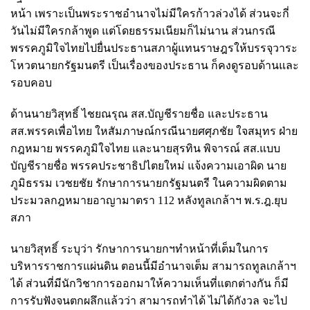
หน้า เพราะเป็นพระราชอำนาจไม่มีใครก้าวล่วงได้ ส่วนจะกี่
วันไม่มีใครกล้าพูด แต่โดยธรรมเนียมก็ไม่นาน ส่วนกรณี
พรรคภูมิใจไทยไปยื่นประธานสภาผู้แทนราษฎรให้บรรจุวาระ
โหวตนายกรัฐมนตรี เป็นเรื่องของประธาน ก็คงดูรอบด้านและ
รอบคอบ
ด้านนายวิสุทธิ์ ไชยณรุณ สส.บัญชีรายชื่อ และประธาน
สส.พรรคเพื่อไทย ใหสัมภาษณ์กรณีนายศศุภชัย ใจสมุทร ฝ่าย
กฎหมาย พรรคภูมิใจไทย และนายสุรทิน พิจารณ์ สส.แบบ
บัญชีรายชื่อ พรรคประชาธิปไตยใหม่ แจ้งความเอาผิด นาย
ภูมิธรรม เวชยชัย รักษาการนายกรัฐมนตรี ในความผิดตาม
ประมวลกฎหมายอาญามาตรา 112 หลังทูลเกล้าฯ พ.ร.ฎ.ยุบ
สภา
นายวิสุทธิ์ ระบุว่า รักษาการนายกฯทำหน้าที่เต็มในการ
บริหารราชการแผ่นดิน ตอนนี้มีอำนาจเต็ม สามารถทูลเกล้าฯ
ได้ ส่วนที่มีนักวิชาการออกมาให้ความเห็นที่แตกต่างกัน ก็มี
การรับฟังจนตกผลึกแล้วว่า สามารถทำได้ ไม่ได้กังวล จะไป