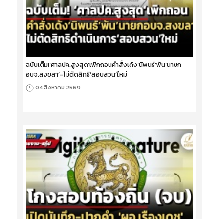
ฉบับเต็ม!‘ศาลปค.สูงสุด’เพิกถอนคำสั่งเด้ง‘นิพนธ์’พ้น‘นายก
อบจ.สงขลา’-ไม่ตัดสิทธิ‘สอบสวน’ใหม่
04 สิงหาคม 2569