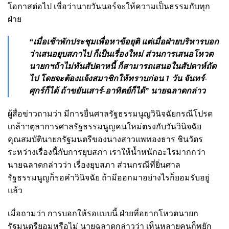
โอกาสต่อไป เชื่อว่านายวันนอร์จะให้ความเป็นธรรมกับทุก
ฝ่าย
“เมื่อเช้าพักประชุมเพื่อหาข้อยุติ แต่เมื่อฝ่ายบริหารบอก
ว่าเสนอยุบสภาไป ก็เป็นเรื่องใหม่ ส่วนการเสนอโหวต
นายกฯถ้าไม่ทันสัปดาหนี้ ก็สามารถเสนอในสัปดาห์ถัด
ไป โดยจะต้องแจ้งสมาชิกให้ทราบก่อน 1 วัน จันทร์-
ศุกร์ก็ได้ ถ้าขยันเสาร์-อาทิตย์ก็ได้” นายฉลาดกล่าว
ผู้สื่อข่าวถามว่า มีการยื่นศาลรัฐธรรมนูญวินิจฉัยกรณีโปรด
เกล้าฯตุลาการศาลรัฐธรรมนูญคนใหม่ตรงกับวันวินิจฉัย
คุณสมบัตินายกรัฐมนตรีของนางสาวแพทองธาร ชินวัตร
ระหว่างเรื่องนี้กับการยุบสภา เราให้น้ำหนักอะไรมากกว่า
นายฉลาดกล่าวว่า เรื่องยุบสภา ส่วนกรณีที่ยิ่นศาล
รัฐธรรมนูญก็รอคำวินิจฉัย ถ้ามีออกมาอย่างไรก็ยอมรับอยู่
แล้ว
เมื่อถามว่า การบอกให้รอแบบนี้ ฝ่ายที่อยากโหวตนายก
รัฐมนตรียอมหรือไม่ นายฉลาดกล่าวว่า เห็นหลายคนก็พยัก