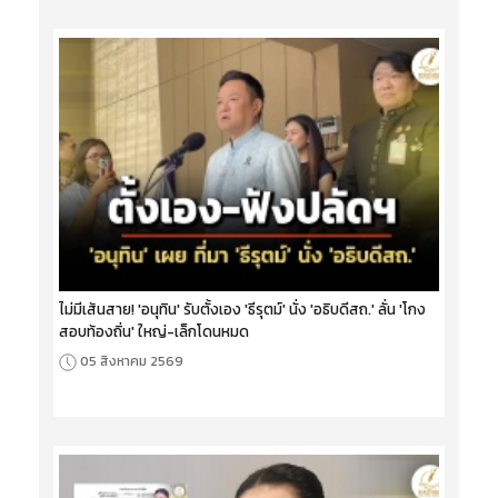
ไม่มีเส้นสาย! 'อนุทิน' รับตั้งเอง 'ธีรุตม์' นั่ง 'อธิบดีสถ.' ลั่น 'โกง
สอบท้องถิ่น' ใหญ่-เล็กโดนหมด
05 สิงหาคม 2569