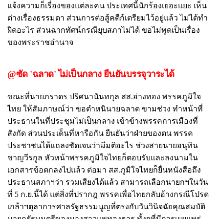
แจ้งความก็เรื่องของแต่ละคน ประเทศนี้นักร้องเยอะแยะ เห็น
ต่างเรื่องธรรมดา ส่วนการต่อสู้คดีก้เตรียมไว้อยู่แล้ว ไม่ได้ทำ
ผิดอะไร ส่วนฉากทัศน์กรณียุบสภาไม่ได้ ขอไม่พูดเป็นเรื่อง
ของพระราชอำนาจ
@ซัด 'ฉลาด' ไม่เป็นกลาง ยืนยันบรรจุวาระได้
ขณะที่นายภราดร ปริศนานันทกุล สส.อ่างทอง พรรคภูมิใจ
ไทย ให้สัมภาษณ์ว่า ขอตำหนินายฉลาด ขามช่วง ทำหน้าที่
ประธานในที่ประชุมไม่เป็นกลาง เข้าข้างพรรคการเมืองที่
สังกัด ส่วนประเด็นที่หารือกัน ยืนยันว่าฝ่ายของตน พรรค
ประชาชนได้แถลงชัดเจนว่ามีมติอะไร ช่วงสายนายอนุทิน
ชาญวีรกูล หัวหน้าพรรคภูมิใจไทยก็ตอบรับและลงนามใน
เอกสารข้อตกลงไปแล้ว ต่อมา สส.ภูมิใจไทยก็ยื่นหนังสือถึง
ประธานสภาฯว่า รวมเสียงได้แล้ว สามารถเลือกนายกฯในวัน
ที่ 5 ก.ย.นี้ได้ แต่สิ่งที่ปรากฎ พรรคเพื่อไทยกลับอ้างกรณีโปรด
เกล้าฯตุลาการศาลรัฐธรรมนูญที่ตรงกับวันวินิจฉัยคุณสมบัติ
นายกรัฐมนตรีของนางสาวแพทองธาร ทั้งๆที่มีการเผยแพร่