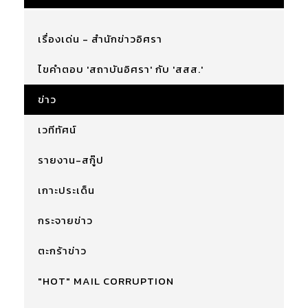
เรื่องเด่น - สำนักข่าวอิศรา
ไขคำตอบ 'สถาบันอิศรา' กับ 'สสส.'
ข่าว
เวทีทัศน์
รายงาน-สกู๊ป
เกาะประเด็น
กระจายข่าว
ตะกร้าข่าว
"HOT" MAIL CORRUPTION