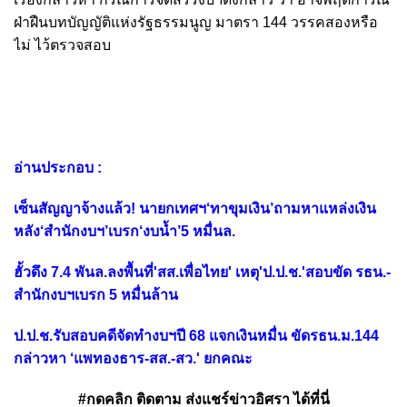
ฝ่าฝืนบทบัญญัติแห่งรัฐธรรมนูญ มาตรา 144 วรรคสองหรือ
ไม่ ไว้ตรวจสอบ
อ่านประกอบ :
เซ็นสัญญาจ้างแล้ว! นายกเทศฯ‘ทาขุมเงิน’ถามหาแหล่งเงิน
หลัง‘สำนักงบฯ’เบรก‘งบน้ำ’5 หมื่นล.
ฮั้วดึง 7.4 พันล.ลงพื้นที่'สส.เพื่อไทย' เหตุ'ป.ป.ช.'สอบขัด รธน.-
สำนักงบฯเบรก 5 หมื่นล้าน
ป.ป.ช.รับสอบคดีจัดทำงบฯปี 68 แจกเงินหมื่น ขัดรธน.ม.144
กล่าวหา ‘แพทองธาร-สส.-สว.' ยกคณะ
#กดคลิก ติดตาม ส่งแชร์ข่าวอิศรา ได้ที่นี่