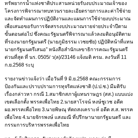
ทรัพยากรน้ำแห่งชาติประสานหน่วยรับงบประมาณเจ้าของ
โครงการพิจารณาทบทวนรายละเอียดรายการและค่าใช้จ่าย
และจัดทำแผนการปฏิบัติงานและแผนการใช้จ่ายงบประมาณ
เพื่อเสนอขอรับการจัดสรรงบประมาณรายจ่ายประจำปีตาม
ขั้นตอนต่อไป ซึ่งคณะรัฐมนตรีพิจารณาแล้วลงมติอนุมัติตาม
ที่รองนายกรัฐมนตรี (นายภูมิธรรม เวชยชัย) ปฏิบัติหน้าที่แทน
นายกรัฐมนตรีเสนอ” หนังสือสำนักเลขาธิการคณะรัฐมนตรี
ด่วนที่สุด ที่ นร. 0505/ ว(ล)/23146 แจ้งมติ ครม. ลงวันที่ 11
ก.ย.2568 ระบุ
รายงานข่าวแจ้งว่า เมื่อวันที่ 9 มิ.ย.2568 คณะกรรมการ
ป้องกันและปราบปรามการทุจริตแห่งชาติ (ป.ป.ช.) มีมติรับ
เรื่องกล่าวหา กรณี 1.สมาชิกสภาผู้แทนราษฎร (สส.) แบบแบ่ง
เขตเลือกตั้ง พรรคเพื่อไทย 2.นายสาโรจน์ หงษ์ชูเวช อดีต
ผอ.พรรคเพื่อไทย 3.นายพิษณุ หัตถสงเคราะห์ อดีต ส.ส. พรรค
เพื่อไทย 4.นายจักรพงษ์ แสงมณี ที่ปรึกษานายกรัฐมนตรี และ
กรรมการบริหารพรรคเพื่อไทย