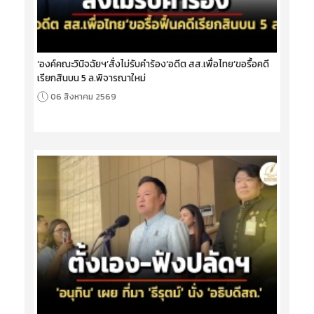
‘องค์คณะวินิจฉัยฯ’สั่งไม่รับคำร้อง‘อดีต สส.เพื่อไทย’ขอรื้อคดี
เรียกสินบน 5 ล.พิจารณาใหม่
06 สิงหาคม 2569