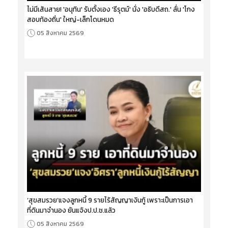
ไม่มีเส้นสาย! 'อนุทิน' รับตั้งเอง 'ธีรุตม์' นั่ง 'อธิบดีสถ.' ลั่น 'โกง
สอบท้องถิ่น' ใหญ่-เล็กโดนหมด
05 สิงหาคม 2569
‘สุขสมรวย’แจงลูกหนี้ 9 รายไร้สัญญาเงินกู้ เพราะเป็นการเอา
ที่ดินมาจำนอง ยันแจ้งป.ป.ช.แล้ว
05 สิงหาคม 2569