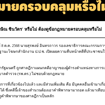
ักษิณ ชินวัตร' หรือไม่ ต้องดูข้อกฎหมายครอบคลุมหรือไม่
ันที่ 8 ต.ค. 2568 นายสุรพงษ์ อินทรถาวร รองเลขาธิการคณะกรรมการ
นะโฆษกสำนักงาน ป.ป.ช. เปิดเผยความคืบหน้าคดีที่ประชาชนใ
กรัฐมนตรี ถูกศาลฎีกาแผนกคดีอาญาของผู้ดำรงตำแหน่งทางการเม
พยาบาลตำรวจ (รพ.ตร.) ไม่ชอบด้วยกฎหมาย
ารที่เกี่ยวข้องไปแล้ว และมีส่วนเพิ่มเติม คือ มีบุคคลอื่นเข้ามาเกี่ย
ียดได้ ซึ่งคดีนี้เจ้าของสำนวนต้องเอาคำพิพากษามาถอด แล้วมาเทีย
. ก็ดูคำพิพากษาของศาลฎีกาเป็นหลัก