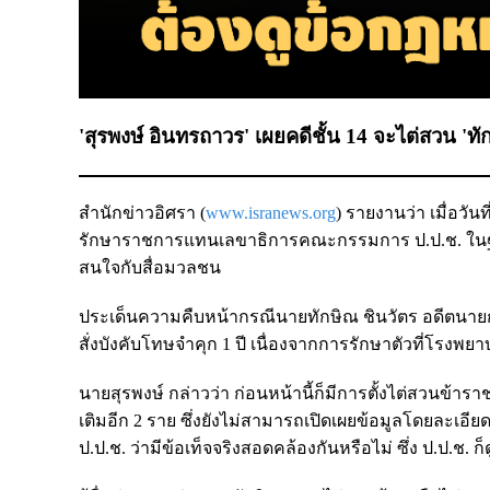
'สุรพงษ์ อินทรถาวร' เผยคดีชั้น 14 จะไต่สวน 'ท
สำนักข่าวอิศรา (
www.isranews.org
) รายงานว่า เมื่อว
รักษาราชการแทนเลขาธิการคณะกรรมการ ป.ป.ช. ในฐา
สนใจกับสื่อมวลชน
ประเด็นความคืบหน้ากรณีนายทักษิณ ชินวัตร อดีตนาย
สั่งบังคับโทษจำคุก 1 ปี เนื่องจากการรักษาตัวที่โรง
นายสุรพงษ์ กล่าวว่า ก่อนหน้านี้ก็มีการตั้งไต่สวนข้าราชก
เติมอีก 2 ราย ซึ่งยังไม่สามารถเปิดเผยข้อมูลโดยละเอ
ป.ป.ช. ว่ามีข้อเท็จจริงสอดคล้องกันหรือไม่ ซึ่ง ป.ป.ช