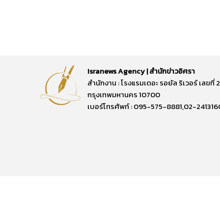
Isranews Agency | สำนักข่าวอิศรา
สำนักงาน : โรงแรมเดอะ รอยัล ริเวอร์ เลขท
กรุงเทพมหานคร 10700
เบอร์โทรศัพท์ : 095-575-8881,02-241316