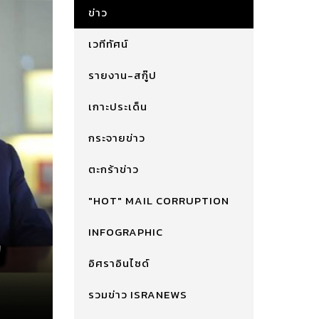
ข่าว
เวทีทัศน์
รายงาน-สกู๊ป
เกาะประเด็น
กระจายข่าว
ตะกร้าข่าว
"HOT" MAIL CORRUPTION
INFOGRAPHIC
อิศราอินไซด์
รวมข่าว ISRANEWS