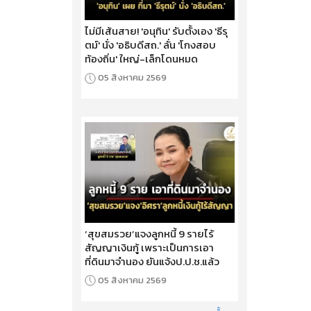
ไม่มีเส้นสาย! 'อนุทิน' รับตั้งเอง 'ธีรุ
ตม์' นั่ง 'อธิบดีสถ.' ลั่น 'โกงสอบ
ท้องถิ่น' ใหญ่-เล็กโดนหมด
05 สิงหาคม 2569
‘สุขสมรวย’แจงลูกหนี้ 9 รายไร้
สัญญาเงินกู้ เพราะเป็นการเอา
ที่ดินมาจำนอง ยันแจ้งป.ป.ช.แล้ว
05 สิงหาคม 2569