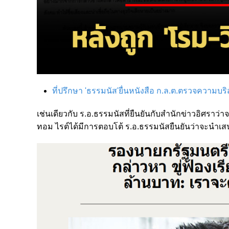
ที่ปรึกษา 'ธรรมนัส'ยื่นหนังสือ ก.ล.ต.ตรวจความบริ
เช่นเดียวกับ ร.อ.ธรรมนัสที่ยืนยันกับสำนักข่าวอิศรา
ทอม ไรต์ได้มีการตอบโต้ ร.อ.ธรรมนัสยืนยันว่าจะนำเส