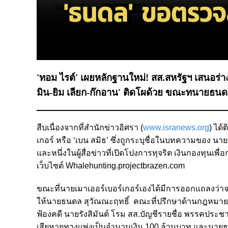
'ทอม ไรต์' เผยหลักฐานใหม่! สส.สหรัฐฯ เสนอร่
มิน-ยิม เลียก-ก๊กอาน' ติดโผด้วย ขณะทนายธนดล
สืบเนื่องจากที่สำนักข่าวอิศรา (
www.isranews.org
) ได้
เกอร์ หรือ ‘เบน สมิธ’ ซึ่งถูกระบุชื่อในบทความของ นา
และหนึ่งในผู้สื่อข่าวที่เปิดโปงการทุจริต เงินกองทุนเพ
เว็บไซต์ Whalehunting.projectbrazen.com
ขณะที่นายเมาเออร์เบอร์เกอร์เองได้มีการออกแถลงว่
ให้นายธนดล สุวัณณะฤทธิ์ คณะที่ปรึกษาด้านกฎหมาย
ฟ้องคดี นายรังสิมันต์ โรม สส.บัญชีรายชื่อ พรรคประ
เสียหายทางแพ่งเป็นจำนวนเงิน 100 ล้านบาท และนายธน