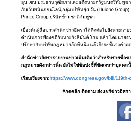
ฮุน เซน ประธานวุฒิสภาและอดีตนายกรัฐมนตรีกัมพูชา,
กับเว็บพนันออนไลน์,กลุ่มบริษัทฮุ่ย วัน (Huione Group)
Prince Group บริษัทข้ามชาติกัมพูชา
เบื้องต้นผู้สื่อข่าวสำนักข่าวอิศราได้ติดต่อไปยังนายน
ดำเนินการฟ้องคดีกับนายรังสิมันต์ โรม แล้ว โดยนายธน
ปรึกษากับบริษัทกฎหมายอีกทีหนึ่ง แล้วจึงจะชี้แจงคำต
สำนักข่าวอิศรารายงานข่าวเพิ่มเติมว่าสำหรับรายชื่อของ
กฎหมายดังกล่าวนั้น ยังไม่ใช่ข้อบ่งชี้ที่ชัดเจนว่าบุ
เรียบเรียงจาก:
https://www.congress.gov/bill/119th
#กดคลิก ติดตาม ส่งแชร์ข่าวอิศรา ได