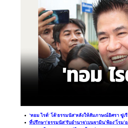
'ทอม ไรต์' โต้'ธรรมนัส'หลังให้สัมภาษณ์อิศรา ขู่เร
ที่ปรึกษา'ธรรมนัส'รับอำนาจ‘เบนจามิน’ฟ้อง‘โรม’อภ