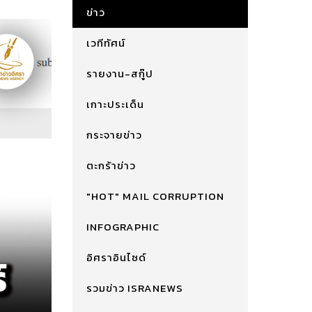
ข่าว
เวทีทัศน์
รายงาน-สกู๊ป
เกาะประเด็น
กระจายข่าว
ตะกร้าข่าว
"HOT" MAIL CORRUPTION
INFOGRAPHIC
อิศราอินไซด์
รวมข่าว ISRANEWS