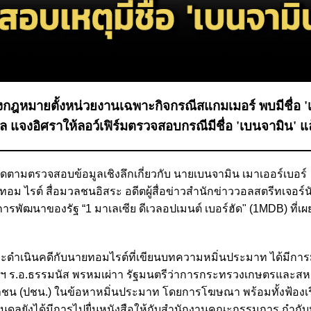
างกฎหมายตั้งหน่วยงานเฉพาะกิจกรณีสแกมเมอร์ พบมีชื่อ 
 แจงอิศราให้ลอว์เฟิร์มตรวจสอบกรณีมีชื่อ 'เบนจามิน' แล
ติดตามตรวจสอบข้อมูลเชิงลึกเกี่ยวกับ นายเบนจามิน เมาเออร์เบอร์
ยทอม ไรต์ สื่อมวลชนอิสระ อดีตผู้สื่อข่าวสำนักข่าววอลสตรีทเจอร์
ื่อการพัฒนาของรัฐ “1 มาเลเซีย ดีเวลอปเมนต์ เบอร์ฮัด" (1MDB) ที่
าจะดำเนินคดีกับนายทอมไรต์ที่เขียนบทความหมิ่นประมาท ได้มีก
ฯ ร.อ.ธรรมนัส พรหมเผ่าา รัฐมนตรีว่าการกระทรวงเกษตรและสหก
ชาชน (ปชน.) ในข้อหาหมิ่นประมาท โดยการโฆษณา พร้อมทั้งฟ้องเร
ดลยังได้มีการไปยื่นหนังสือให้กับสํานักงานคณะกรรมการ กํากับห