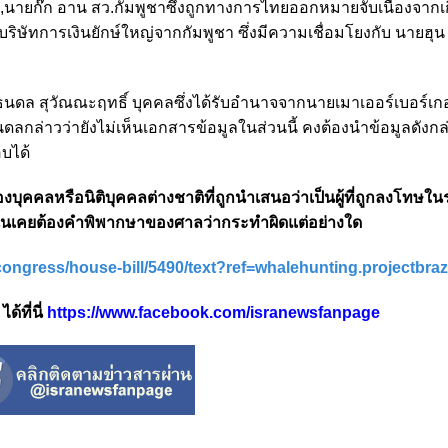
นายก๊ก อาน สว.กัมพูชาซึ่งถูกทางการไทยออกหมายจับเนื้องจากเก
 บริษัทการเงินยักษ์ใหญ่จากกัมพูชา ซึ่งมีความเชื่อมโยงกับ นายฮุน
ายธนดล สุวัณณะฤทธิ์ บุคคลซึ่งได้รับอำนาจจากนายเมาเออร์เบอร์เกอ
ดลกล่าวว่ายังไม่เห็นเอกสารข้อมูลในส่วนนี้ คงต้องนำข้อมูลดังกล
อบได้
บุคคลหรือนิติบุคคลต่างชาติที่ถูกนำเสนอว่าเป็นผู้ที่ถูกลงโทษในร
คคลนั้นเคยต้องคำพิพากษาของศาลว่ากระทำผิดแต่อย่างใด
-congress/house-bill/5490/text?ref=whalehunting.projectbr
้ที่นี่
https://www.facebook.com/isranewsfanpage