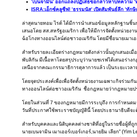
'เบนจามิน' ออกแถลงปฏิเสธข้อกล่าวหาบทความ 'ทอม
ISRA:เอ็กซ์คลูซีฟ! ‘ธรรมนัส‘ เปิดสัมพันธ์ลึก ‘ทัก
ล่าสุดนายทอม ไรต์ ได้มีการนำเสนอข้อมูลหลักฐานชิ้นห
เสนอโดย สส.สหรัฐอเมริกา เพื่อให้มีการจัดตั้งหน่วยง
ฉ้อโกงทางออนไลน์ต่อชาวอเมริกัน โดยมีชื่อนายเมาเออร
สำหรับรายละเอียดร่างกฎหมายดังกล่าวนั้นถูกเสนอเมื่อ
พับลิกัน มีเนื้อหาโดยสรุประบุว่านายชเรฟได้เสนอร่า
เหนือจากคณะกรรมาธิการตุลาการแล้ว เป็นระยะเวลาห
โดยจุดประสงค์เพื่อเพื่อจัดตั้งหน่วยงานเฉพาะกิจร่
ทางออนไลน์ต่อชาวอเมริกัน ชื่อกฎหมายว่ากฎหมายปร
โดยในส่วนที่ 7 ของกฎหมายมีการระบุถึง การกำหนดมาต
วันที่ประกาศใช้พระราชบัญญัตินี้ โดยประธานาธิบดีจะ
สำหรับบุคคลและนิติบุคคลต่างชาติที่อยู่ในรายชื่อผู้ที่
นายเบนจามิน เมาเออร์เบอร์เกอร์,นายยิม เลียก” (Y