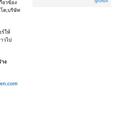
ดูทั้งหมด
ี่ยวข้อง
 โต,บริษัท
ร์ให้
่าวไป
่าง
azen.com