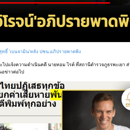
สุทธิ์ 'เบนจามิน'หลัง ปชน.อภิปรายพาดพิง
ว่าจะไปแจ้งความดำเนินคดี นายทอม ไรต์ ที่สถานีตำรวจภูธรพะเยา 
นอข่าวต่อไป