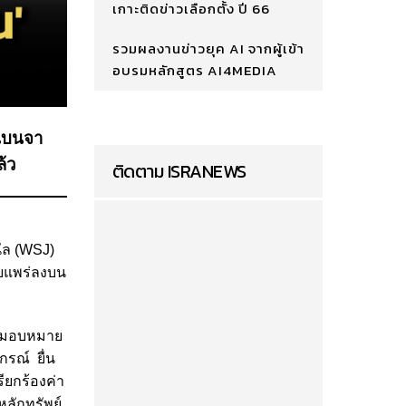
เกาะติดข่าวเลือกตั้ง ปี 66
รวมผลงานข่าวยุค AI จากผู้เข้า
อบรมหลักสูตร AI4MEDIA
'เบนจา
้ว
ติดตาม ISRANEWS
นัล (WSJ)
เผยแพร่ลงบน
ารมอบหมาย
รณ์ ยื่น
ียกร้องค่า
ลักทรัพย์