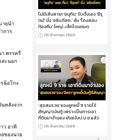
ไม่มีเส้นสาย! 'อนุทิน' รับตั้งเอง 'ธีรุ
ตม์' นั่ง 'อธิบดีสถ.' ลั่น 'โกงสอบ
ฎหมายนำ
ท้องถิ่น' ใหญ่-เล็กโดนหมด
ะทำการ
05 สิงหาคม 2569
อนา พรรครี
ศ และนอก
ารฉ้อโกง
‘สุขสมรวย’แจงลูกหนี้ 9 รายไร้
วันหลังจาก
สัญญาเงินกู้ เพราะเป็นการเอา
ที่ดินมาจำนอง ยันแจ้งป.ป.ช.แล้ว
05 สิงหาคม 2569
่าว อาทิ
ชายของนาย