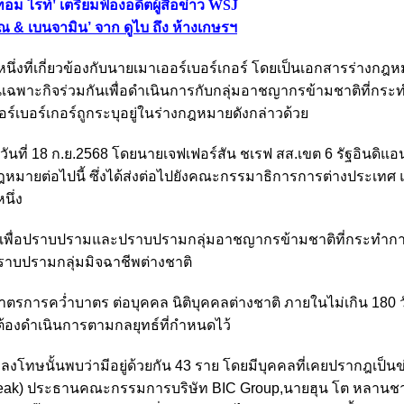
 ไรท์' เตรียมฟ้องอดีตผู้สื่อข่าว WSJ
ษิณ & เบนจามิน’ จาก ดูไบ ถึง ห้างเกษรฯ
นึ่งที่เกี่ยวข้องกับนายเมาเออร์เบอร์เกอร์ โดยเป็นเอกสารร่างก
านเฉพาะกิจร่วมกันเพื่อดำเนินการกับกลุ่มอาชญากรข้ามชาติที่กร
์เบอร์เกอร์ถูกระบุอยู่ในร่างกฎหมายดังกล่าวด้วย
วันที่ 18 ก.ย.2568 โดยนายเจฟเฟอร์สัน ชเรฟ สส.เขต 6 รัฐอินดิแ
งกฎหมายต่อไปนี้ ซึ่งได้ส่งต่อไปยังคณะกรรมาธิการการต่างประเท
นึ่ง
วมกันเพื่อปราบปรามและปราบปรามกลุ่มอาชญากรข้ามชาติที่กระทำก
าบปรามกลุ่มมิจฉาชีพต่างชาติ
รการคว่ำบาตร ต่อบุคคล นิติบุคคลต่างชาติ ภายในไม่เกิน 180 
ต้องดำเนินการตามกลยุทธ์ที่กำหนดไว้
ถูกลงโทษนั้นพบว่ามีอยู่ด้วยกัน 43 ราย โดยมีบุคคลที่เคยปรากฎเป็นข
im Leak) ประธานคณะกรรมการบริษัท BIC Group,นายฮุน โต หลาน