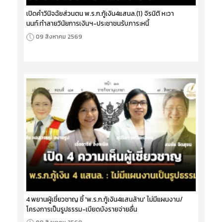
เปิดคำวินิจฉัยส่วนตน พ.ร.ก.กู้เงิน4แสนล.(1) จิรนิติ หะวา
นนท์:ทำลายวินัยการเงินฯ-ประชาชนรับภาระหนี้
09 สิงหาคม 2569
4 พยานผู้เชี่ยวชาญ ชี้ 'พ.ร.ก.กู้เงิน4แสนล้าน' ไม่มีแผนงาน/
โครงการเป็นรูปธรรม-เบียดบังรายจ่ายอื่น