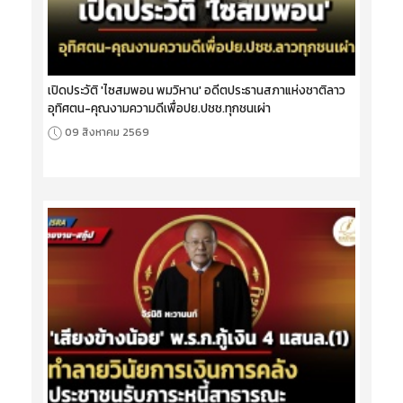
เปิดประวัติ 'ไซสมพอน พมวิหาน' อดีตประธานสภาแห่งชาติลาว
อุทิศตน-คุณงามความดีเพื่อปย.ปชช.ทุกชนเผ่า
09 สิงหาคม 2569