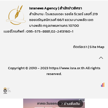
Isranews Agency | สำนักข่าวอิศรา
สำนักงาน : โรงแรมเดอะ รอยัล ริเวอร์ เลขที่ 219
ซอยจรัญสนิทวงศ์ 66/1 แขวง บางพลัด เขต
บางพลัด กรุงเทพมหานคร 10700
เบอร์โทรศัพท์ : 095-575-8881,02-2413160-1
ติดต่อเรา
|
Site Map
Copyright © 2010 - 2023 https://www.isra.or.th All rights
reserved.
อ่านเพิ่มเติม
arrow_forward_ios