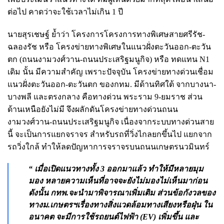
ต่อไป คาดว่าจะใช้เวลาไม่เกิน 1 ปี
นายสุรเชษฐ์ ย้ำว่า โครงการโครงการทางพิเศษสายศรีรัช-
ฉลองรัช หรือ โครงข่ายทางพิเศษในแนวฝั่งตะวันออก-ตะวัน
ตก (ถนนงามวงศ์วาน-ถนนประเสริฐมนูกิจ) หรือ ทดแทน N1
เดิม นั้น มีความสำคัญ เพราะปัจจุบัน โครงข่ายทางด่วนเชื่อม
แนวฝั่งตะวันออก-ตะวันตก ของกทม. มีด้านทิศใต้ จากบางนา-
บางพลี และตรงกลาง คือทางด่วน พระราม 9-ยมราช ส่วน
ด้านเหนือยังไม่มี จึงผลักดันโครงข่ายทางด่วนถนน
งามวงศ์วาน-ถนนประเสริฐมนูกิจ เนื่องจากระบบทางด่วนสาย
นี้ จะเป็นการแยกจราจร สำหรับรถที่วิ่งไกลยกขึ้นไป แยกจาก
รถวิ่งใกล้ ทำให้ลดปัญหาการจราจรบนถนนเกษตรนวมินทร์
“ เมื่อเปิดแนวทางทั้ง 3 ออกมาแล้ว ทำให้มีหลายมุม
มอง หลายความเห็นที่อาจจะยังไม่มองไม่เห็นมาก่อน
ดังนั้น กทพ.จะนำมาพิจารณาเพิ่มเติม ส่วนข้อกังวลของ
ทางม.เกษตรฯ​เรื่องทางสิ่งแวดล้อมทางเสียงหรือฝุ่น ใน
อนาคต จะมีการใช้รถยนต์ไฟฟ้า (EV) เพิ่มขึ้น และ