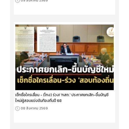
09 สิงหาคม 2569
เช็กชื่อใครเลื่อน - (โกง) ร่วง! 'กสถ.' ประกาศยกเลิก-ขึ้นบัญชี
ใหม่ผู้สอบแข่งขันท้องถิ่นปี 68
08 สิงหาคม 2569