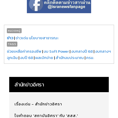
หมวดหมู่
ข่าว
|
ข่าวเด่น นโยบายสาธารณะ
TAGS
ช่วยเหลือค่าครองชีพ
|
งบ Soft Power
|
งบกลางปี 68
|
งบกลางฯ
ฉุกเฉิน
|
งบปี 68
|
ผลเบิกจ่าย
|
สำนักงบประมาณ
|
ครม.
สำนักข่าวอิศรา
เรื่องเด่น - สำนักข่าวอิศรา
ไขคำตอบ 'สถาบันอิศรา' กับ 'สสส.'