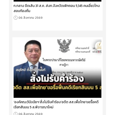
ก.กลาง ขีดเส้น 31 ส.ค. ส่งก.จังหวัดเพิกถอน 5,145 คนเอี่ยวโกง
สอบท้องถิ่น
06 สิงหาคม 2569
‘องค์คณะวินิจฉัยฯ’สั่งไม่รับคำร้อง‘อดีต สส.เพื่อไทย’ขอรื้อคดี
เรียกสินบน 5 ล.พิจารณาใหม่
06 สิงหาคม 2569