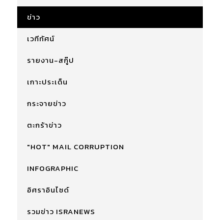
ข่าว
เวทีทัศน์
รายงาน-สกู๊ป
เกาะประเด็น
กระจายข่าว
ตะกร้าข่าว
"HOT" MAIL CORRUPTION
INFOGRAPHIC
อิศราอินไซด์
รวมข่าว ISRANEWS