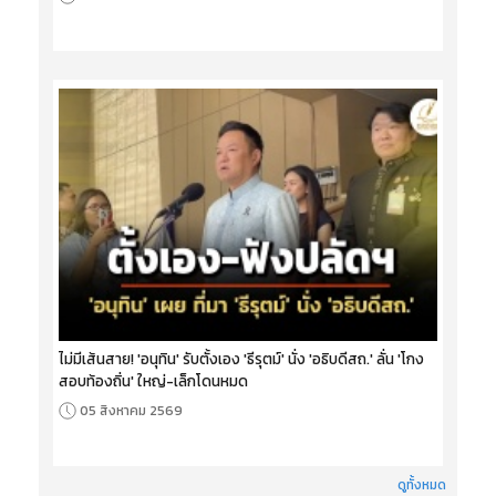
ไม่มีเส้นสาย! 'อนุทิน' รับตั้งเอง 'ธีรุตม์' นั่ง 'อธิบดีสถ.' ลั่น 'โกง
สอบท้องถิ่น' ใหญ่-เล็กโดนหมด
05 สิงหาคม 2569
ดูทั้งหมด