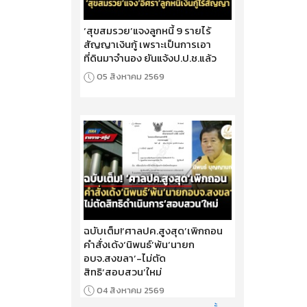
‘สุขสมรวย’แจงลูกหนี้ 9 รายไร้
สัญญาเงินกู้ เพราะเป็นการเอา
ที่ดินมาจำนอง ยันแจ้งป.ป.ช.แล้ว
05 สิงหาคม 2569
ฉบับเต็ม!‘ศาลปค.สูงสุด’เพิกถอน
คำสั่งเด้ง‘นิพนธ์’พ้น‘นายก
อบจ.สงขลา’-ไม่ตัด
สิทธิ‘สอบสวน’ใหม่
04 สิงหาคม 2569