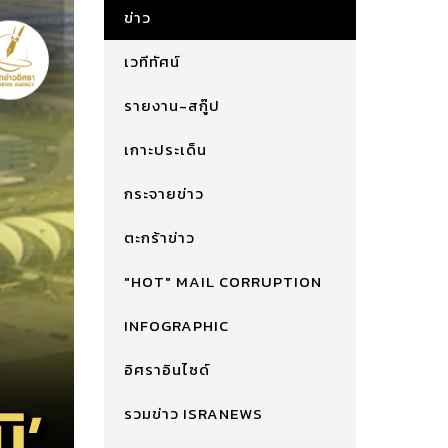
ข่าว
เวทีทัศน์
รายงาน-สกู๊ป
เกาะประเด็น
กระจายข่าว
ตะกร้าข่าว
"HOT" MAIL CORRUPTION
INFOGRAPHIC
อิศราอินไซด์
รวมข่าว ISRANEWS