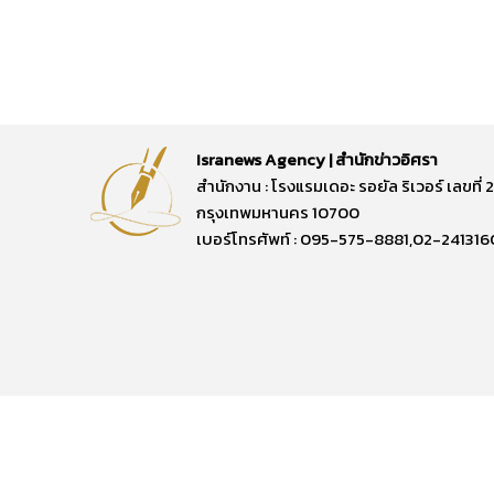
Isranews Agency | สำนักข่าวอิศรา
สำนักงาน : โรงแรมเดอะ รอยัล ริเวอร์ เลขท
กรุงเทพมหานคร 10700
เบอร์โทรศัพท์ : 095-575-8881,02-241316