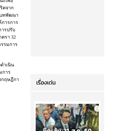
ะเพื่อ
ริตจาก
่บทพัฒนา
ค์การการ
นการปรับ
มาตรา 32
ะกรรมการ
จดำเนิน
รมการ
าชกฤษฎีกา
เรื่องเด่น