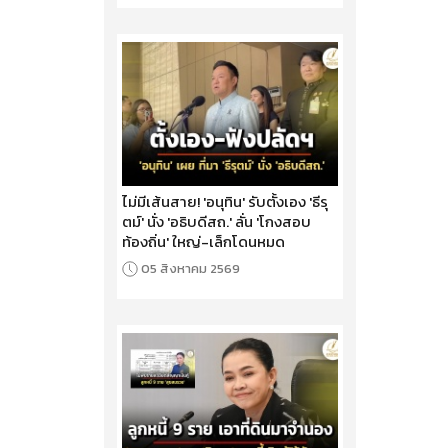
ไม่มีเส้นสาย! 'อนุทิน' รับตั้งเอง 'ธีรุ
ตม์' นั่ง 'อธิบดีสถ.' ลั่น 'โกงสอบ
ท้องถิ่น' ใหญ่-เล็กโดนหมด
05 สิงหาคม 2569