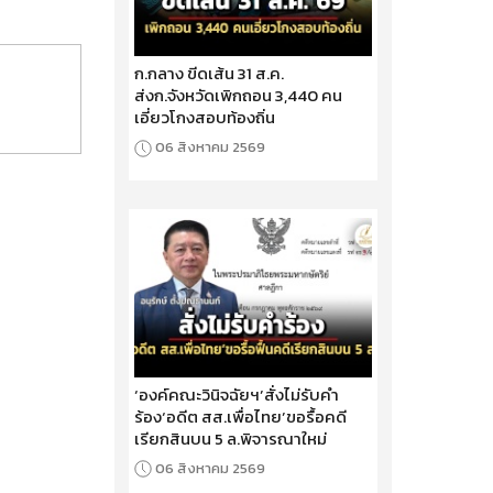
ก.กลาง ขีดเส้น 31 ส.ค.
ส่งก.จังหวัดเพิกถอน 3,440 คน
เอี่ยวโกงสอบท้องถิ่น
06 สิงหาคม 2569
‘องค์คณะวินิจฉัยฯ’สั่งไม่รับคำ
ร้อง‘อดีต สส.เพื่อไทย’ขอรื้อคดี
เรียกสินบน 5 ล.พิจารณาใหม่
06 สิงหาคม 2569