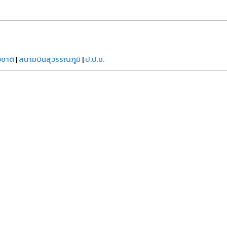
ชาติ
|
สนามบินสุวรรณภูมิ
|
ป.ป.ช.