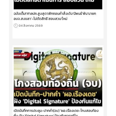
ฉบับเต็ม!‘ศาลปค.สูงสุด’เพิกถอนคำสั่งเด้ง‘นิพนธ์’พ้น‘นายก
อบจ.สงขลา’-ไม่ตัดสิทธิ‘สอบสวน’ใหม่
04 สิงหาคม 2569
เปิดบันทึกการประชุม-ปากคำ(จบ) 'ผอ.เรืองเดช-โกงสอบท้อง
ถิ่น: ฝัง 'Digital Signature' ป้องกันการแก้ไข