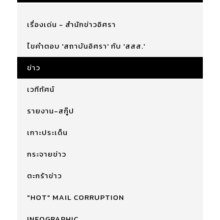
เรื่องเด่น - สำนักข่าวอิศรา
ไขคำตอบ 'สถาบันอิศรา' กับ 'สสส.'
ข่าว
เวทีทัศน์
รายงาน-สกู๊ป
เกาะประเด็น
กระจายข่าว
ตะกร้าข่าว
"HOT" MAIL CORRUPTION
INFOGRAPHIC