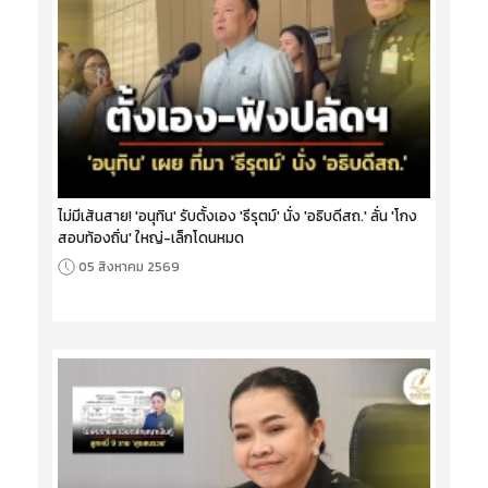
ไม่มีเส้นสาย! 'อนุทิน' รับตั้งเอง 'ธีรุตม์' นั่ง 'อธิบดีสถ.' ลั่น 'โกง
สอบท้องถิ่น' ใหญ่-เล็กโดนหมด
05 สิงหาคม 2569