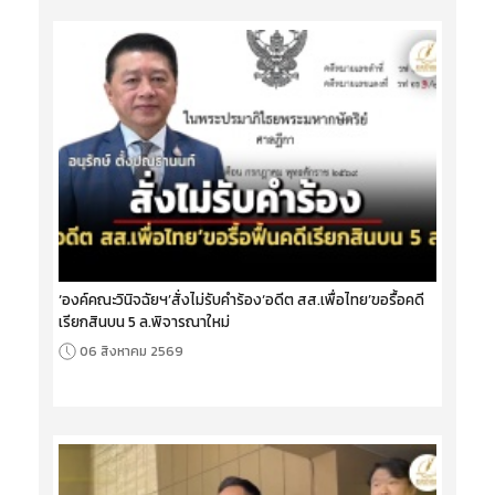
‘องค์คณะวินิจฉัยฯ’สั่งไม่รับคำร้อง‘อดีต สส.เพื่อไทย’ขอรื้อคดี
เรียกสินบน 5 ล.พิจารณาใหม่
06 สิงหาคม 2569