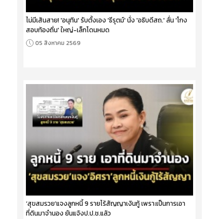
ไม่มีเส้นสาย! 'อนุทิน' รับตั้งเอง 'ธีรุตม์' นั่ง 'อธิบดีสถ.' ลั่น 'โกง
สอบท้องถิ่น' ใหญ่-เล็กโดนหมด
05 สิงหาคม 2569
‘สุขสมรวย’แจงลูกหนี้ 9 รายไร้สัญญาเงินกู้ เพราะเป็นการเอา
ที่ดินมาจำนอง ยันแจ้งป.ป.ช.แล้ว