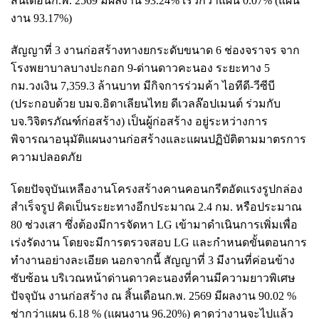
สิ้นเดือนก.พ. 2569 มีผลงาน 93.24% เร็วกว่าแผน 0.07% (แผน
งาน 93.17%)
สัญญาที่ 3 งานก่อสร้างทางยกระดับขนาด 6 ช่องจราจร จาก
โรงพยาบาลบางปะกอก 9-ด่านดาวคะนอง ระยะทาง 5
กม.วงเงิน 7,359.3 ล้านบาท มีกิจการร่วมค้า ไอทีดี-วีซีบี
(ประกอบด้วย บมจ.อิตาเลียนไทย ดีเวลล๊อปเมนต์ ร่วมกับ
บจ.วิจิตรภัณฑ์ก่อสร้าง) เป็นผู้ก่อสร้าง อยู่ระหว่างการ
พิจารณาอนุมัติแผนงานก่อสร้างและแผนปฏิบัติตามมาตรการ
ความปลอดภัย
โดยปัจจุบันเหลืองานโครงสร้างคานคอนกรีตอัดแรงรูปกล่อง
สำเร็จรูป คิดเป็นระยะทางอีกประมาณ 2.4 กม. หรือประมาณ
80 ช่วงเสา ซึ่งต้องมีการจัดหา LG เข้ามาดำเนินการเพิ่มเพื่อ
เร่งรัดงาน โดยจะมีการตรวจสอบ LG และกำหนดขั้นตอนการ
ทำงานอย่างละเอียด นอกจากนี้ สัญญาที่ 3 มีงานที่ค่อนข้าง
ซับซ้อน บริเวณหน้าด่านดาวคะนองที่คานมีความยาวพิเศษ
ปัจจุบัน งานก่อสร้าง ณ สิ้นเดือนก.พ. 2569 มีผลงาน 90.02 %
ช่ากว่าแผน 6.18 % (แผนงาน 96.20%) คาดว่างานจะไปแล้ว