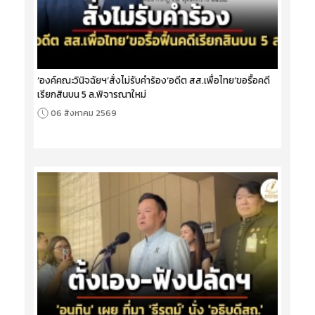
‘องค์คณะวินิจฉัยฯ’สั่งไม่รับคำร้อง‘อดีต สส.เพื่อไทย’ขอรื้อคดี
เรียกสินบน 5 ล.พิจารณาใหม่
06 สิงหาคม 2569