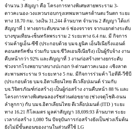
จำนวน 3 สัญญา คือ โครงการทางพิเศษสายพระราม 3-
ดาวคะนอง-วงแหวนรอบกรุงเทพมหานครด้านตะวันตก ระยะ
ทาง 18.70 กม. วงเงิน 31,244 ล้านบาท จำนวน 2 สัญญา ได้แก่
สัญญาที่ 1 ทางยกระดับขนาด 6 ช่องจราจร จากแยกต่างระดับ
บางขุนเทียน-เซ็นทรัลพระราม 2 ระยะทาง 6.4 กม. มี กิจการ
ร่วมค้ายูเอ็น-ซีซี (ประกอบด้วย บมจ.ยูนิค เอ็นจิเนียริ่งแอนด์
คอนสตรัคชั่น ร่วมกับ บมจ.ซีวิลเอนจีเนียริง) เป็นผู้รับจ้าง งาน
คืบหน้ากว่า 92% และสัญญาที่ 3 งานก่อสร้างทางยกระดับ
ช่วงจากโรงพยาบาลบางปะกอก 9-ด่านดาวคะนอง -เชิงลาด
สะพานพระราม 9 ระยะทาง 5 กม. มีกิจการร่วมค้า ไอทีดี-วีซีบี
(ประกอบด้วย บมจ.อิตาเลียนไทย ดีเวล๊อปเมนต์ ร่วมกับ
บจ.วิจิตรภัณฑ์ก่อสร้าง) เป็นผู้ก่อสร้าง งานคืบหน้า 88 % และ
โครงการทางพิเศษฉลองรัชส่วนต่อขยาย (ช่วงจตุโชติ-ถนน
ลำลูกกา) กับ บมจ.อิตาเลียนไทย ดีเวล๊อปเมนต์ (ITD ) ระยะ
ทาง 16.21 กิโลเมตร มูลค่าสัญญา 18,699.93 ล้านบาท ระยะ
เวลาก่อสร้าง 1,080 วัน ปัจจุบันการก่อสร้างยังเป็นช่วงเริ่มต้น
ยังไม่มีขั้นตอนของงานในส่วนที่ใช้ LG