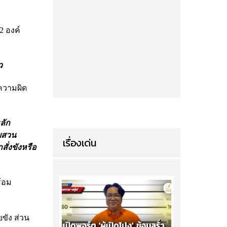
2 องค์
ว
าความผิด
ลัก
บสวน
เรื่องเด่น
ั่งขังหรือ
ร้อม
ขัง ส่วน