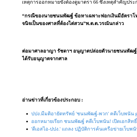
เหตุการออกหมายขังต้องดูมาตรา 66 ซึ่งเหตุสำคัญประการห
“กรณีของนายชนนพัฒฐ์ ข้อหาเฉพาะฟอกเงินมีอัตราโทษ 1
จนิจเป็นของศาลที่ต้องไต่สวน”พ.ต.ต.วรณันกล่าว
ต่อมาศาลอาญา รัชดาฯ อนุญาตปล่อยตัวนายชนนพัฒฐ์ชั
ได้รับอนุญาตจากศาล
อ่านข่าวที่เกี่ยวข้องประกอบ :
ปปง.มีมติอายัดทรัพย์ 'ชนนพัฒฐ์-พวก' คดีเว็บพนัน g
ออกหมายเรียก ชนนพัฒฐ์ คดีเว็บพนัน! เปิดเอกสิทธิ์-
'ดีเอสไอ-ปปง.' แถลง ปฏิบัติการค้นเครือข่ายเว็บพ