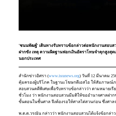
'ชนนพัฒฐ์' เดินทางรับทราบข้อกล่าวต่อพนักงานสอบสวนด
ฝากขัง เหตุ ความผิดฐานฟอกเงินอัตราโทษจำคุกสูงสุดเก
นอกประเทศ
สำนักข่าวอิศรา (
www.isranews.org
) วันที่ 12 มีนาคม 
คุ้มครองผู้บริโภค ในฐานะโฆษกดีเอสไอ ให้สัมภาษณ์
สอบสวนคดีพิเศษเพื่อรับทราบข้อกล่าวว่า ตามหมายเรี
ชั่วโมง ว่า พนักงานสอบสวนมีมติให้ขออำนาจศาลฝากขั
ขั้นตอนในชั้นศาล จึงต้องรอให้ศาลไต่สวนก่อน ซึ่ง
พ.ต.ต.วรณัน กล่าวว่า พนักงานสอบสวนได้แจ้งข้อกล่า