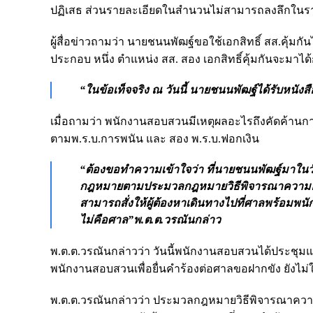
ปฏิเสธ ส่วนรายละเอียดในสำนวนไม่สามารถลงลึกในรา
ผู้สื่อข่าวถามว่า นายชนนพัฒฐ์ขอใช้เอกสิทธิ์ สส.คุ้มก
ประกอบ หนึ่ง ตำแหน่ง สส. สอง เอกสิทธิ์คุ้มกันจะมาได้
“ในข้อเท็จจริง ณ วันนี้ นายชนนพัฒฐ์ได้รับหนัง
เมื่อถามว่า พนักงานสอบสวนมีเหตุผลอะไรถึงคัดค้านการ
ตามพ.ร.บ.การพนัน และ สอง พ.ร.บ.ฟอกเงิน
“ต้องขอทำความเข้าใจว่า ที่นายชนนพัฒฐ์มาในวั
กฎหมายตามประมวลกฎหมายวิธีพิจารณาความอาญ
สามารถสั่งให้ผู้ต้องหาเดินทางไปที่ศาลพร้อมพน
ไม่คือศาล”พ.ต.ต.วรณันกล่าว
พ.ต.ต.วรณันกล่าวว่า วันนี้พนักงานสอบสวนได้ประชุมแล้ว
พนักงานสอบสวนเพื่อยื่นคำร้องต่อศาลขอฝากขัง ยังไม่ใช
พ.ต.ต.วรณันกล่าวว่า ประมวลกฎหมายวิธีพิจารณาควา