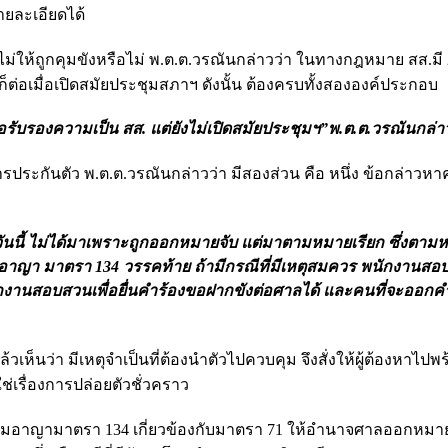
ยละเอียดได้
ันไม่ให้ถูกคุมขังหรือไม่ พ.ต.ต.วรณันกล่าวว่า ในทางกฎหมาย สส.มี 
ก็ต่อเมื่อเปิดสมัยประชุมสภาฯ ดังนั้น ต้องครบทั้งสององค์ประกอบ
สือรับรองความเป็น สส. แต่ยังไม่เปิดสมัยประชุมฯ”พ.ต.ต.วรณันกล่า
ประกันตัว พ.ต.ต.วรณันกล่าวว่า มีสองส่วน คือ หนึ่ง ข้อกล่าวห
นนี้ ไม่ได้มาเพราะถูกออกหมายจับ แต่มาตามหมายเรียก ซึ่งตามห
า มาตรา 134 วรรคท้าย ถ้ามีกรณีที่มีเหตุสมควร พนักงานสอ
ักงานสอบสวนเพื่อยื่นคำร้องขอฝากขังต่อศาลได้ และคนที่จะออกคำส
เห็นว่า มีเหตุจำเป็นที่ต้องนำตัวไปควบคุม จึงสั่งให้ผู้ต้องหาไปพ
่เรื่องการปล่อยตัวชั่วคราว
มอาญามาตรา 134 เกี่ยวข้องกับมาตรา 71 ให้อำนาจศาลออกหมาย