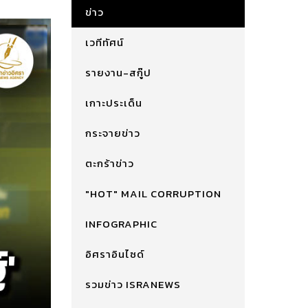
ข่าว
เวทีทัศน์
รายงาน-สกู๊ป
เกาะประเด็น
กระจายข่าว
ตะกร้าข่าว
"HOT" MAIL CORRUPTION
INFOGRAPHIC
อิศราอินไซด์
รวมข่าว ISRANEWS