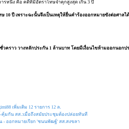
นึ่ง คือ คดีที่มีอัตราโทษจำคุกสูงสุด เกิน 3 ปี
0 ปี เพราะฉะนั้นจึงเป็นเหตุให้ยื่นคำร้องออกหมายขังต่อศาลได้ 
่วคราว วางหลักประกัน 1 ล้านบาท โดยมีเงื่อนไขห้ามออกนอกปร
imi88 เพิ่มเติม 12 รายการ 12 ล.
คุ้มกัน สส.:เมื่อถึงสมัยประชุมต้องปล่อยทันที
นัน - ออกหมายเรียก 'ชนนพัฒฐ์' สส.สงขลา