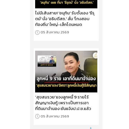
ไม่มีเส้นสาย! 'อนุทิน' รับตั้งเอง 'ธีรุ
ตม์' นั่ง 'อธิบดีสถ.' ลั่น 'โกงสอบ
ท้องถิ่น' ใหญ่-เล็กโดนหมด
05 สิงหาคม 2569
‘สุขสมรวย’แจงลูกหนี้ 9 รายไร้
สัญญาเงินกู้ เพราะเป็นการเอา
ที่ดินมาจำนอง ยันแจ้งป.ป.ช.แล้ว
05 สิงหาคม 2569