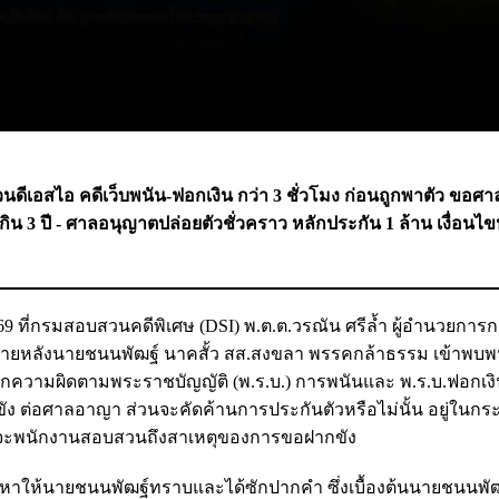
ีเอสไอ คดีเว็บพนัน-ฟอกเงิน กว่า 3 ชั่วโมง ก่อนถูก
พาตัว
ขอศา
ิน 3 ปี - ศาลอนุญาตปล่อยตัวชั่วคราว หลักประกัน 1 ล้าน เงื่อนไ
2569 ที่กรมสอบสวนคดีพิเศษ (DSI) พ.ต.ต.วรณัน ศรีล้ำ ผู้อำนวยการ
ภายหลังนายชนนพัฒฐ์ นาคสั้ว สส.สงขลา พรรคกล้าธรรม เข้าพบพ
ยกความผิดตามพระราชบัญญัติ (พ.ร.บ.) การพนันและ พ.ร.บ.ฟอกเงิน
ง ต่อศาลอาญา ส่วนจะคัดค้านการประกันตัวหรือไม่นั้น อยู่ในก
ศาลจะพนักงานสอบสวนถึงสาเหตุของการขอฝากขัง
วหาให้นายชนนพัฒฐ์ทราบและได้ซักปากคำ ซึ่งเบื้องต้นนายชนนพัฒ