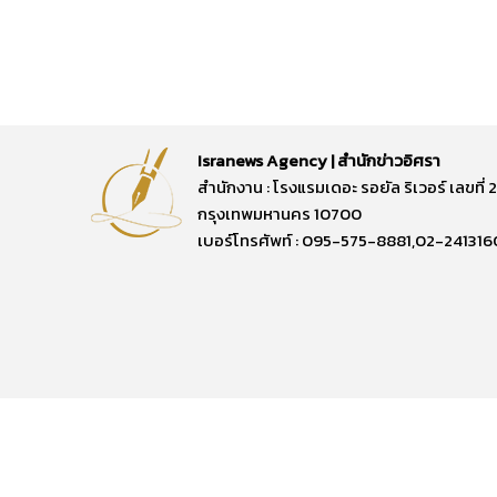
Isranews Agency | สำนักข่าวอิศรา
สำนักงาน : โรงแรมเดอะ รอยัล ริเวอร์ เลขท
กรุงเทพมหานคร 10700
เบอร์โทรศัพท์ : 095-575-8881,02-241316