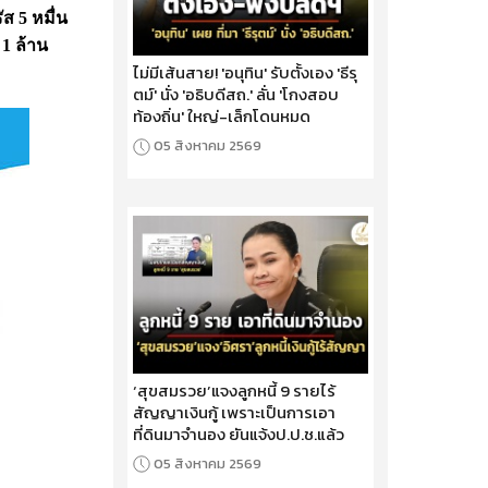
ส 5 หมื่น
1 ล้าน
ไม่มีเส้นสาย! 'อนุทิน' รับตั้งเอง 'ธีรุ
ตม์' นั่ง 'อธิบดีสถ.' ลั่น 'โกงสอบ
ท้องถิ่น' ใหญ่-เล็กโดนหมด
05 สิงหาคม 2569
‘สุขสมรวย’แจงลูกหนี้ 9 รายไร้
สัญญาเงินกู้ เพราะเป็นการเอา
ที่ดินมาจำนอง ยันแจ้งป.ป.ช.แล้ว
05 สิงหาคม 2569