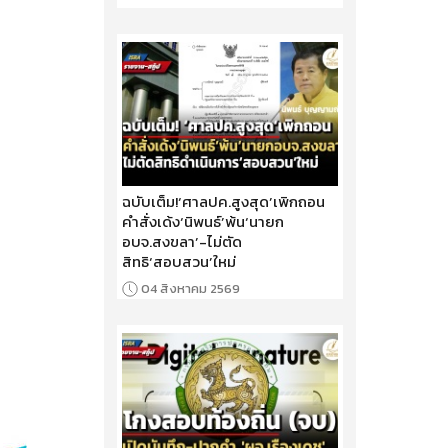
ฉบับเต็ม!‘ศาลปค.สูงสุด’เพิกถอน
คำสั่งเด้ง‘นิพนธ์’พ้น‘นายก
อบจ.สงขลา’-ไม่ตัด
สิทธิ‘สอบสวน’ใหม่
04 สิงหาคม 2569