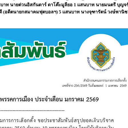
สนบาท นายต่วนอิสกันดาร์ ดาโต๊ะมูลียอ 1 แสนบาท นายมนตรี บุญจรั
กูดี (อดีตนายกสมาคมฟุตบอลฯ) 5 แสนบาท นางจุฑารัตน์ วงษ์พานิช 