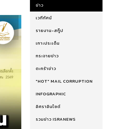
ข่าว
เวทีทัศน์
รายงาน-สกู๊ป
เกาะประเด็น
กระจายข่าว
ตะกร้าข่าว
"HOT" MAIL CORRUPTION
INFOGRAPHIC
อิศราอินไซด์
รวมข่าว ISRANEWS