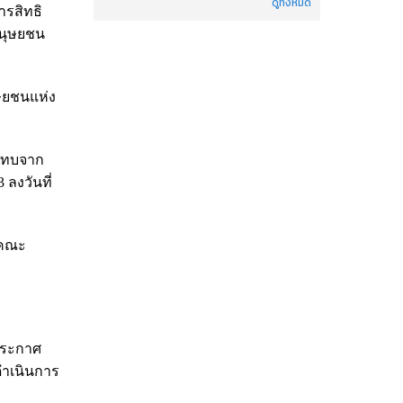
ดูทั้งหมด
รสิทธิ
มนุษยชน
ษยชนแห่ง
ะทบจาก
ลงวันที่
งคณะ
ประกาศ
ดำเนินการ