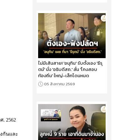
ไม่มีเส้นสาย! 'อนุทิน' รับตั้งเอง 'ธีรุ
ตม์' นั่ง 'อธิบดีสถ.' ลั่น 'โกงสอบ
ท้องถิ่น' ใหญ่-เล็กโดนหมด
05 สิงหาคม 2569
ศ. 2562
องกันและ