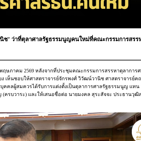
น์วานิช’ ว่าที่ตุลาศาลรัฐธรรมนูญคนใหม่ที่คณะกรรมการสรร
ี่ 1 พฤษภาคม 2569 หลังจากที่ประชุมคณะกรรมการสรรหาตุลาการ
ียง เห็นชอบให้ศาสตราจารย์จักรพงศ์ วิวัฒน์วานิช ศาสตราจารย์
นบุคคลผู้สมควรได้รับการแต่งตั้งเป็นตุลาการศาลรัฐธรรมนูญ แทน
(ครบวาระ) และให้เสนอชื่อต่อ นายมงคล สุระสัจจะ ประธานวุฒิสภ