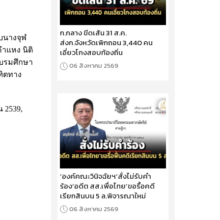
ก.กลาง ขีดเส้น 31 ส.ค.
ับนางจุฬ
ส่งก.จังหวัดเพิกถอน 3,440 คน
าแหง นิติ
เอี่ยวโกงสอบท้องถิ่น
อบรมศึกษา
06 สิงหาคม 2569
ฑิตทาง
 2539,
‘องค์คณะวินิจฉัยฯ’สั่งไม่รับคำ
ร้อง‘อดีต สส.เพื่อไทย’ขอรื้อคดี
เรียกสินบน 5 ล.พิจารณาใหม่
06 สิงหาคม 2569