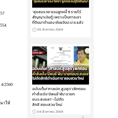
‘สุขสมรวย’แจงลูกหนี้ 9 รายไร้
557
สัญญาเงินกู้ เพราะเป็นการเอา
ที่ดินมาจำนอง ยันแจ้งป.ป.ช.แล้ว
2554
05 สิงหาคม 2569
 4/2560
ฉบับเต็ม!‘ศาลปค.สูงสุด’เพิกถอน
คำสั่งเด้ง‘นิพนธ์’พ้น‘นายก
อบจ.สงขลา’-ไม่ตัด
รณาให้
สิทธิ‘สอบสวน’ใหม่
04 สิงหาคม 2569