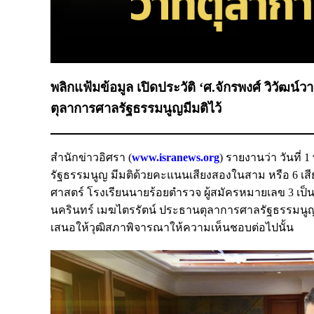
พลิกแฟ้มข้อมูล เปิดประวัติ ‘ศ.จักรพงศ์ วิวัฒ
ตุลาการศาลรัฐธรรมนูญมีมติไว้
สำนักข่าวอิศรา (
www.isranews.org
) รายงานว่า วันท
รัฐธรรมนูญ มีมติด้วยคะแนนเสียงสองในสาม หรือ 6 เส
ศาสตร์ โรงเรียนนายร้อยตำรวจ ผู้สมัครหมายเลข 3 เป็
นครินทร์ เมฆไตรรัตน์ ประธานตุลาการศาลรัฐธรรมนูญ 
เสนอให้วุฒิสภาพิจารณาให้ความเห็นชอบต่อไปนั้น