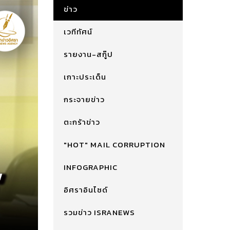
ข่าว
เวทีทัศน์
รายงาน-สกู๊ป
เกาะประเด็น
กระจายข่าว
ตะกร้าข่าว
"HOT" MAIL CORRUPTION
INFOGRAPHIC
อิศราอินไซด์
รวมข่าว ISRANEWS