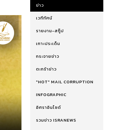
ข่าว
เวทีทัศน์
รายงาน-สกู๊ป
เกาะประเด็น
กระจายข่าว
ตะกร้าข่าว
"HOT" MAIL CORRUPTION
INFOGRAPHIC
อิศราอินไซด์
รวมข่าว ISRANEWS