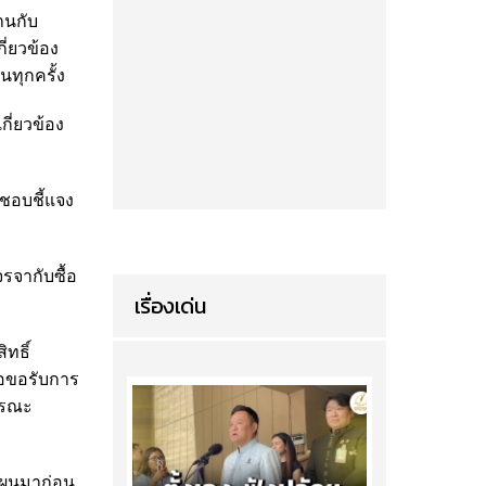
านกับ
่ยวข้อง
นทุกครั้ง
ี่ยวข้อง
ดชอบชี้แจง
รจากับซื้อ
เรื่องเด่น
ทธิ์
่อขอรับการ
ารณะ
อแผนมาก่อน