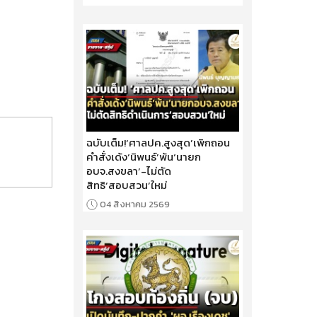
ฉบับเต็ม!‘ศาลปค.สูงสุด’เพิกถอน
คำสั่งเด้ง‘นิพนธ์’พ้น‘นายก
อบจ.สงขลา’-ไม่ตัด
สิทธิ‘สอบสวน’ใหม่
04 สิงหาคม 2569