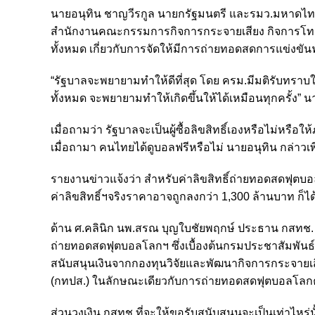
นายอนุทิน ชาญวีรกูล นายกรัฐมนตรี และรมว.มหาดไทย 
สำนักงานคณะกรรมการกิจการกระจายเสียง กิจการโทรท
ทั้งหมด เกี่ยวกับการจัดให้มีการถ่ายทอดสดการแข่งขันฟ
“รัฐบาลจะพยายามทำให้ดีที่สุด โดย ครม.มีมติรับทราบ
ทั้งหมด จะพยายามทำให้เกิดขึ้นให้ได้เหมือนทุกครั้ง” น
เมื่อถามว่า รัฐบาลจะเป็นผู้ซื้อลิขสิทธิ์เองหรือไม่หรื
เมื่อถามา คนไทยได้ดูบอลฟรีหรือไม่ นายอนุทิน กล่าวเพี
รายงานข่าวแจ้งว่า สำหรับค่าลิขสิทธิ์ถ่ายทอดสดฟุตบอ
ค่าลิขสิทธิ์ฯจริงราคาอาจถูกลงกว่า 1,300 ล้านบาท ก็ได
ด้าน ศ.คลินิก นพ.สรณ บุญใบชัยพฤกษ์ ประธาน กสทช. กล่
ถ่ายทอดสดฟุตบอลโลกฯ ซึ่งเบื้องต้นกรมประชาสัมพัน
สนับสนุนเงินจากกองทุนวิจัยและพัฒนากิจการกระจาย
(กทปส.) ในลักษณะเดียวกับการถ่ายทอดสดฟุตบอลโลกคร
ส่วนวงเงิน กสทช.ที่จะให้ขอรับสนับสนุนจะเป็นเท่าไหร