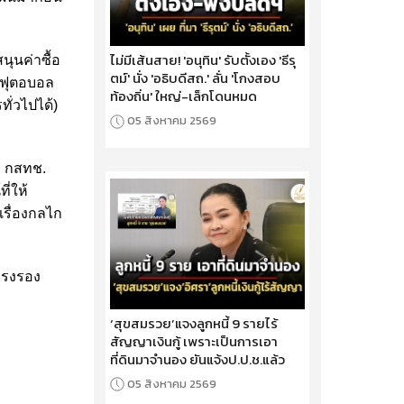
ไม่มีเส้นสาย! 'อนุทิน' รับตั้งเอง 'ธีรุ
ุนค่าซื้อ
ตม์' นั่ง 'อธิบดีสถ.' ลั่น 'โกงสอบ
สดฟุตอบอล
ท้องถิ่น' ใหญ่-เล็กโดนหมด
ั่วไปได้)
05 สิงหาคม 2569
่า กสทช.
ี่ให้
นเรื่องกลไก
พิรงรอง
‘สุขสมรวย’แจงลูกหนี้ 9 รายไร้
สัญญาเงินกู้ เพราะเป็นการเอา
ที่ดินมาจำนอง ยันแจ้งป.ป.ช.แล้ว
05 สิงหาคม 2569