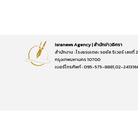
Isranews Agency | สำนักข่าวอิศรา
สำนักงาน : โรงแรมเดอะ รอยัล ริเวอร์ เลขท
กรุงเทพมหานคร 10700
เบอร์โทรศัพท์ : 095-575-8881,02-241316