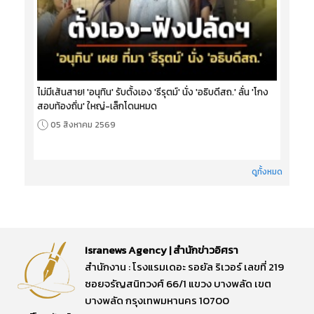
ไม่มีเส้นสาย! 'อนุทิน' รับตั้งเอง 'ธีรุตม์' นั่ง 'อธิบดีสถ.' ลั่น 'โกง
สอบท้องถิ่น' ใหญ่-เล็กโดนหมด
05 สิงหาคม 2569
ดูทั้งหมด
Isranews Agency | สำนักข่าวอิศรา
สำนักงาน : โรงแรมเดอะ รอยัล ริเวอร์ เลขที่ 219
ซอยจรัญสนิทวงศ์ 66/1 แขวง บางพลัด เขต
บางพลัด กรุงเทพมหานคร 10700