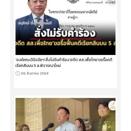
‘องค์คณะวินิจฉัยฯ’สั่งไม่รับคำร้อง‘อดีต สส.เพื่อไทย’ขอรื้อคดี
เรียกสินบน 5 ล.พิจารณาใหม่
06 สิงหาคม 2569