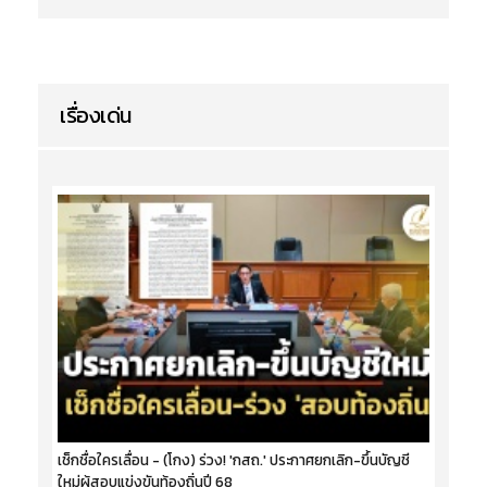
เรื่องเด่น
เช็กชื่อใครเลื่อน - (โกง) ร่วง! 'กสถ.' ประกาศยกเลิก-ขึ้นบัญชี
ใหม่ผู้สอบแข่งขันท้องถิ่นปี 68