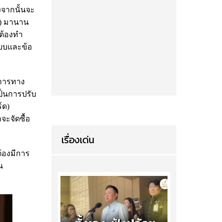
งจากนั้นจะ
์) มานาน
าต้องทำ
แบบและข้อ
งการทาง
เป็นการปรับ
์ด)
จะจัดซื้อ
เรื่องเด่น
ต้องมีการ
น