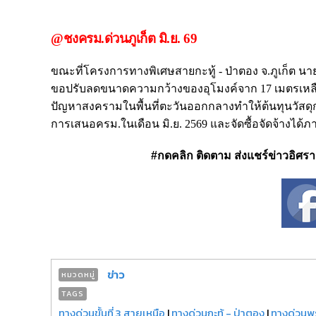
@ชงครม.ด่วนภูเก็ต มิ.ย. 69
ขณะที่โครงการทางพิเศษสายกะทู้ - ป่าตอง จ.ภูเก็ต นายส
ขอปรับลดขนาดความกว้างของอุโมงค์จาก 17 เมตรเหลือ 14
ปัญหาสงครามในพื้นที่ตะวันออกกลางทำให้ต้นทุนวัสดุก่
การเสนอครม.ในเดือน มิ.ย. 2569 และจัดซื้อจัดจ้างได้ภายใ
#กดคลิก ติดตาม ส่งแชร์ข่าวอิศรา ได
ข่าว
หมวดหมู่
TAGS
ทางด่วนขั้นที่ 3 สายเหนือ
|
ทางด่วนกะทู้ - ป่าตอง
|
ทางด่วนพ