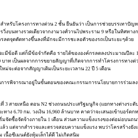
 สำหรับโครงการทางด่วน 2 ชั้น ยืนยันว่า เป็นการช่วยบรรเทาปั
องการวิ่งบนทางรวดเดียวจากงามวงศ์วานไปพระราม 9 หรือในทิศทางก
รลดจุดตัดทางขึ้นลงที่มักจะมีการชะลอตัวของรถเป็นระยะๆด้วย
วจะมีข้อดี แต่ก็มีข้อจำกัดคือ รายได้ขององค์กรลดลงประมาณปีละ 1
50 บาท เป็นผลจากการขยายสัญญาที่เกิดจากการทำโครงการทางด่วน
ม่จะต่อจากสัญญาเดิมเป็นระยะเวลาน 22 ปี 5 เดือน
วนการพิจารณาอยู่ในขั้นตอนของคณะกรรมการนโยบายการร่วมลง
นที่ 3 สายเหนือ ตอน N2 ช่วงถนนประเสริฐมนูกิจ (แยกทางต่างระดับ
ง 6.70 กม. วงเงิน 16,960 ล้านบาท คาดว่าจะเสนอเข้าบอร์ดกทพ.
ริ่มจัดซื้อจัดจ้างภายใน 1 เดือน ส่วนความแข็งแรงของต่อม่อบนถ
31 ปีแล้ว แต่จากสำรวจและตรวจสอบความแข็งแรง พบว่าโครสร้างยังแ
้อซีเมนต์ยังหุ้มเล็กได้ดี ไม่เกิดสนิม