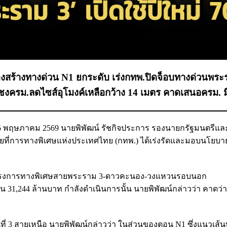
้องสร้างทางด่วน N1 ยกระดับ เร่งกทพ.ปิดจ็อบทางด่วนพระ
องชงครม.ลดไซส์อุโมงค์เหลือกว้าง 14 เมตร คาดเสนอครม. ม
่ 15 พฤษภาคม 2569 นายพิพัฒน์ รัชกิจประการ รองนายกรัฐมนตรีแล
ี่การทางพิเศษแห่งประเทศไทย (กทพ.) ได้เร่งรัดและมอบนโยบ
โครงการทางพิเศษสายพระราม 3-ดาวคะนอง-วงแหวนรอบนอก
 31,244 ล้านบาท กำลังดำเนินการนั้น นายพิพัฒน์กล่าวว่า คาดว
 3 สายเหนือ นายพิพัฒน์กล่าวว่า ในส่วนของตอน N1 ซึ่งแนวเส้น