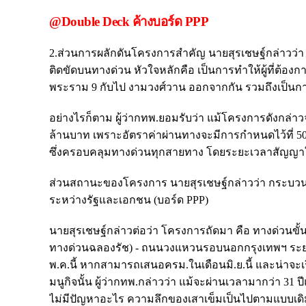
@Double Deck ค้างบอร์ด PPP
2.ส่วนการผลักดันโครงการสำคัญ นายสุรเชษฐ์กล่าวว่า
ติดขัดบนทางด่วน หัวใจหลักคือ เป็นการทำให้ผู้ที่ต้
พระราม 9 กับไป งามวงศ์วาน ออกจากกัน รวมถึงเป็นกา
อย่างไรก็ตาม ผู้ว่ากทพ.ยอมรับว่า แม้โครงการดังกล่า
ล้านบาท เพราะอัตราค่าผ่านทางจะมีการกำหนดไว้ที่ 
ซึ่งครอบคลุมทางด่วนทุกสายทาง โดยระยะเวลาสัญญาให
ส่วนสถานะของโครงการ นายสุรเชษฐ์กล่าวว่า กระบ
ระหว่างรัฐและเอกชน (บอร์ด PPP)
นายสุรเชษฐ์กล่าวต่อว่า โครงการถัดมา คือ ทางด่วนขั้
ทางด่วนฉลองรัช) - ถนนวงแหวนรอบนอกกรุงเทพฯ ระยะทา
พ.ค.นี้ หากสามารถเสนอครม.ในเดือนมิ.ย.นี้ และน่าจะเ
มนูกิจนั้น ผู้ว่ากทพ.กล่าวว่า แม้จะผ่านเวลามากว่า 
ไม่มีปัญหาอะไร ความลึกของเสาเข็มเป็นไปตามแบบเดิม เนื