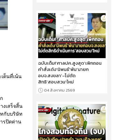
ฉบับเต็ม!‘ศาลปค.สูงสุด’เพิกถอน
คำสั่งเด้ง‘นิพนธ์’พ้น‘นายก
อบจ.สงขลา’-ไม่ตัด
ด็นที่เน้น
สิทธิ‘สอบสวน’ใหม่
04 สิงหาคม 2569
อก
งเสร็จสิ้น
ทกับบริษัท
การปิดด่าน