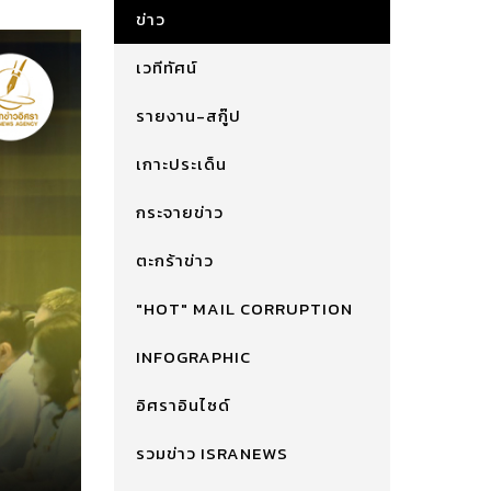
ข่าว
เวทีทัศน์
รายงาน-สกู๊ป
เกาะประเด็น
กระจายข่าว
ตะกร้าข่าว
"HOT" MAIL CORRUPTION
INFOGRAPHIC
อิศราอินไซด์
รวมข่าว ISRANEWS