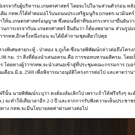
ปเจรจากับผู้บริหารม.เกษตรศาสตร์ โดยจะไปในามส่วนตัวก่อน หลั
ิม กทพ.ก็ได้ทำตอม่อไว้บนถนนประเสริฐมนูกิจ (เกษตร-นวมินทร
จรจาให้ม.เกษตรศาสตร์อนุญาต ซึ่งตอนนี้ท่าทีของกระทรวงฯยืนยันว่
 ส่วนการเจรจากับม.เกษตรศาสตร์ ยืนยันว่า ก็ต้องพยายาม ส่วนรูป
ฯกทพ.อีกครั้งหนึ่งก่อน จะได้มีคำถามชุดเดียวไปคุย
เศษสายกะทู้ - ป่าตอง จ.ภูเก็ต ซึ่งนายพิพัฒน์กล่าวต่อถึงโคร
าง 3.98 กม. ว่า สิ่งที่ต้องนำเสนอครม.คือ การขอทบทวนมติครม. โดย
 โดยทางผู้ว่าฯกทพ.จะนำเสนอเข้าสู่ที่ประชุมคณะกรรมการ (บอร
ในเดือน มิ.ย. 2569 เพื่อพิจารณาอนุมัติโครงการต่อไป และคาดว่าน่า
ฟรีนั้น นายพิพัฒน์ระบุว่า คงต้องล้มเลิกไป เพราะถ้าให้ฟรีจริงๆ จะ
.) จะทำให้เสียเวลาอีก 2-3 ปี และจากการรับฟังความเห็นประชาช
แต่ทาง กทพ.จะมีนโยบายลดค่าผ่านทางต่อไป