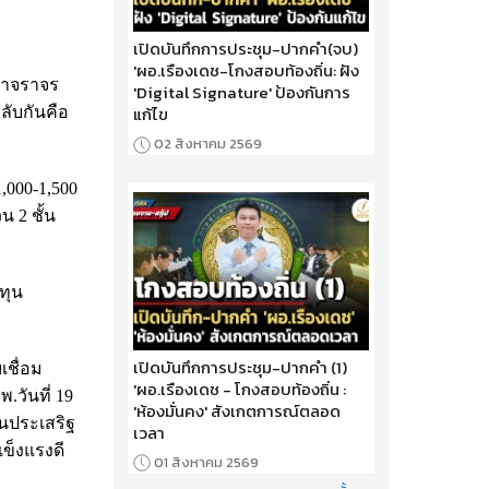
เปิดบันทึกการประชุม-ปากคำ(จบ)
'ผอ.เรืองเดช-โกงสอบท้องถิ่น: ฝัง
ญหาจราจร
'Digital Signature' ป้องกันการ
แก้ไข
ลับกันคือ
02 สิงหาคม 2569
,000-1,500
 2 ชั้น
ทุน
เปิดบันทึกการประชุม-ปากคำ (1)
เชื่อม
'ผอ.เรืองเดช - โกงสอบท้องถิ่น :
วันที่ 19
'ห้องมั่นคง' สังเกตการณ์ตลอด
นนประเสริฐ
เวลา
ข็งแรงดี
01 สิงหาคม 2569