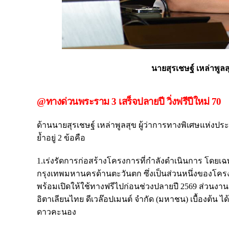
นายสุรเชษฐ์ เหล่าพูล
@ทางด่วนพระราม 3 เสร็จปลายปี วิ่งฟรีปีใหม่ 70
ด้านนายสุรเชษฐ์ เหล่าพูลสุข ผู้ว่าการทางพิเศษแห่งป
ย้ำอยู่ 2 ข้อคือ
1.เร่งรัดการก่อสร้างโครงการที่กำลังดำเนินการ 
กรุงเทพมหานครด้านตะวันตก ซึ่งเป็นส่วนหนึ่งของโครง
พร้อมเปิดให้ใช้ทางฟรีไปก่อนช่วงปลายปี 2569 ส่วนงา
อิตาเลียนไทย ดีเวล๊อปเมนต์ จำกัด (มหาชน) เบื้องต้น 
ดาวคะนอง