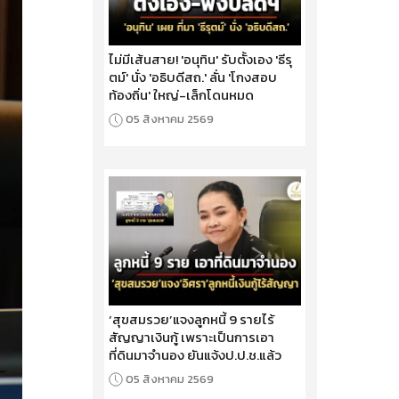
ไม่มีเส้นสาย! 'อนุทิน' รับตั้งเอง 'ธีรุ
ตม์' นั่ง 'อธิบดีสถ.' ลั่น 'โกงสอบ
ท้องถิ่น' ใหญ่-เล็กโดนหมด
05 สิงหาคม 2569
‘สุขสมรวย’แจงลูกหนี้ 9 รายไร้
สัญญาเงินกู้ เพราะเป็นการเอา
ที่ดินมาจำนอง ยันแจ้งป.ป.ช.แล้ว
05 สิงหาคม 2569