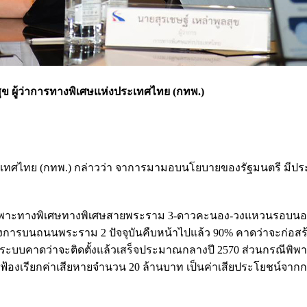
สุข ผู้ว่าการทางพิเศษแห่งประเทศไทย (กทพ.)
ระเทศไทย (กทพ.) กล่าวว่า จาการมามอบนโยบายของรัฐมนตรี มีประเ
โดยเฉพาะทางพิเศษทางพิเศษสายพระราม 3-ดาวคะนอง-วงแหวนรอบน
การบนถนนพระราม 2 ปัจจุบันคืบหน้าไปแล้ว 90% คาดว่าจะก่อสร้า
นระบบคาดว่าจะติดตั้งแล้วเสร็จประมาณกลางปี 2570 ส่วนกรณีพิพา
ได้ฟ้องเรียกค่าเสียหายจำนวน 20 ล้านบาท เป็นค่าเสียประโยชน์จาก