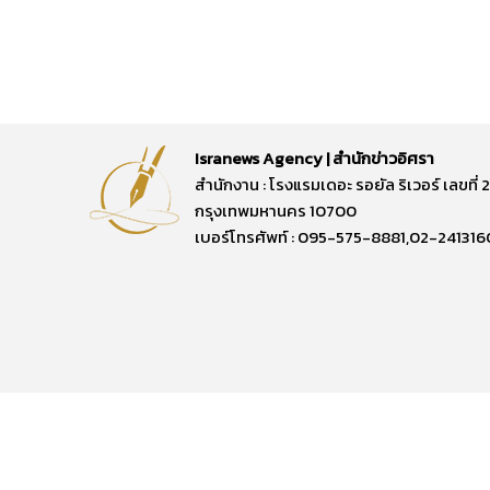
Isranews Agency | สำนักข่าวอิศรา
สำนักงาน : โรงแรมเดอะ รอยัล ริเวอร์ เลขท
กรุงเทพมหานคร 10700
เบอร์โทรศัพท์ : 095-575-8881,02-241316