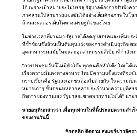
ได้ เพราะเป้าหมายจะไม่บรรลุ รัฐบาลต้องการรับฟังคว
ภาคส่วนให้สามารถแข่งขันได้อย่างเต็มศักยภาพในโลกที่
ล้วนส่งผลต่อรเติบโตทางเศรษฐกิจของไทย
ในช่วงเวลาที่ผ่านมา รัฐบาลได้ลดอุปสรรคและเพิ่มประ
ที่ซ้ำซ้อนซึ่งล้วนเป็นต้นทุนแฝงของการดำเนินธุรก
อุตสาหกรรมสมัยใหม่และอุตสาหกรรมสีเขียวที่กำลังม
“การประชุมวันนี้ไม่มีหัวโต๊ะ ทุกคนคือหัวโต๊ะ โดยได้แ
เรื่องความมั่นคงทางอาหาร ไทยมีความแข็งแรงที่จะขับเ
กราบเรียนคือ รัฐและเอกชนต้องไปด้วยกัน ในความเป็น
หมายเก่าๆ ขั้นตอนหหลากหลาย จะอำนวยความยุติธรรมใ
กิจการของท่านเอง รัฐบาลจะขาดพวกท่านไม่ได้” นายก
นายอนุทินกล่าวว่า เมื่อทุกท่านในที่นี้ประสบความสำเร
ของงานวันนี้
#กดคลิก ติดตาม ส่งแชร์ข่าวอิศรา ได