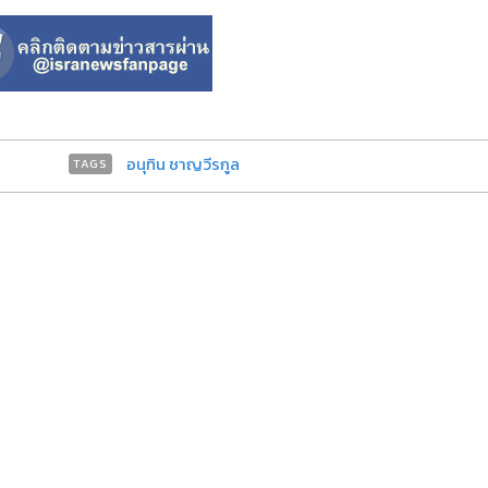
อนุทิน ชาญวีรกูล
TAGS