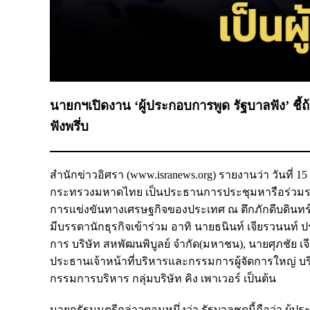
นายกฯเปิดงาน ‘ผู้ประกอบการพูด รัฐบาลฟัง’ ชี้ถ้
ฟังพรึ่บ
สำนักข่าวอิศรา (www.isranews.org) รายงานว่า วันที
กระทรวงมหาดไทย เป็นประธานการประชุมหารือร่วมร
การแข่งขันทางเศรษฐกิจของประเทศ ณ ตึกภักดีบดินทร์ 
มีบรรดานักธุรกิจเข้าร่วม อาทิ นายธนินท์ เจียรวนนท์
การ บริษัท สหพัฒนพิบูลย์ จำกัด(มหาชน), นายศุภชัย เจี
ประธานเจ้าหน้าที่บริหารและกรรมการผู้จัดการใหญ่ บ
กรรมการบริหาร กลุ่มบริษัท คิง เพาเวอร์ เป็นต้น
นายกรัฐมนตรีกล่าวตอนหนึ่งว่า รัฐบาลชุดนี้ถือว่า ผู้ป