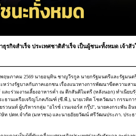
าธุรกิจสำเร็จ ประเทศชาติสำเร็จ เป็นผู้ชนะทั้งหมด เจ้าสัว
่ 15 พฤษภาคม 2569 นายอนุทิน ชาญวีรกูล นายกรัฐมนตรีและรัฐมนตร
ะหว่างรัฐบาลกับภาคเอกชน เรื่องแนวทางการพัฒนาขีดความสา
และร่วมงานเลี้ยงอาหารค่ำ ณ ตึกสันติไมตรี (หลังนอก) ทำเนียบร
 ประธานเครือเจริญโภคภัณฑ์ (ซี.พี.), นายเวทิต โชควัฒนา กรรมกา
ยรวนนท์ ผู้บริหารกลุ่ม "อไรซ์ เวนเจอร์ส กรุ๊ป", นายคงกระพัน อิน
ริษัท ปตท.จำกัด (มหาชน) และนายอัยยวัฒน์ ศรีวัฒนประภา. ประ
ระกอบการเป็นผู้ที่ขับเคลื่อนเศรษฐกิจประเทศร่วมกับรัฐบาล จะต่าง