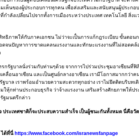
ามเห็นของผู้ประกอบการทุกคน เพื่อส่งเสริมและสนับสนุนผู้ประกอ
กำลังเปลี่ยนไปจากทั้งการเมืองระหว่างประเทศ เทคโนโลยี สิ่งแวด
สิทธิภาพให้กับภาคเอกชน ไม่ว่าจะเป็๋นการแก้กฎระเบียบ ขั้นตอ
ิจ ตลอดจนปัญหาการขาดแคลนแรงงานและทักษะแรงงานที่ไม่สอดคล้
า
ทรกรัฐบาลนั่งร่วมกับท่านๆด้วย จากการไปร่วมประชุมอาเซียนที่ฟิลิ
คลื่อนอาเซียน และเป็นศูนย์กลางอาเซียน เรามีโอกาสมากกว่าคนอื่
รัฐบาล เราพร้อมอำนวยความสะดวกทุกอย่าง เราไม่ยึดติดบริบทเด
หุ้กท่านประกอบธุรกิจ ว่าจ้างแรงงาน เสริมสร้างศักยภาพให้ป
รัฐมนตรีกล่าว
็จ ประเทศชาติก็จะประสบความสำเร็จ เป็นผู้ชนะกันทั้งหมด นี่คือวั
้ที่นี่
https://www.facebook.com/isranewsfanpage