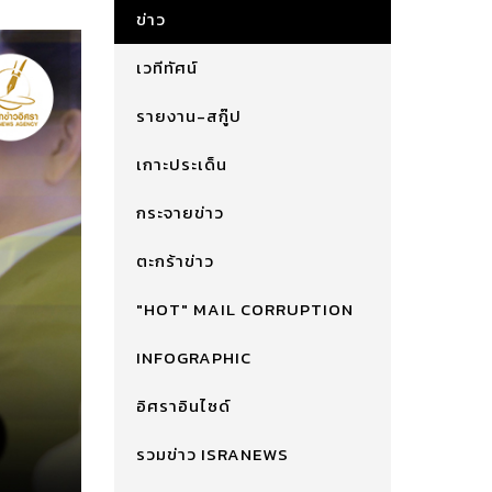
ข่าว
เวทีทัศน์
รายงาน-สกู๊ป
เกาะประเด็น
กระจายข่าว
ตะกร้าข่าว
"HOT" MAIL CORRUPTION
INFOGRAPHIC
อิศราอินไซด์
รวมข่าว ISRANEWS