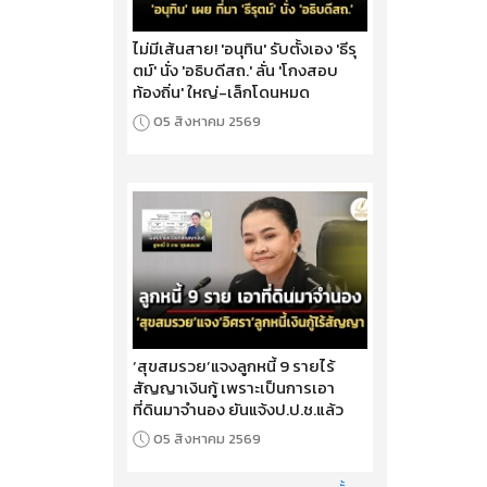
ไม่มีเส้นสาย! 'อนุทิน' รับตั้งเอง 'ธีรุ
ตม์' นั่ง 'อธิบดีสถ.' ลั่น 'โกงสอบ
ท้องถิ่น' ใหญ่-เล็กโดนหมด
05 สิงหาคม 2569
‘สุขสมรวย’แจงลูกหนี้ 9 รายไร้
สัญญาเงินกู้ เพราะเป็นการเอา
ที่ดินมาจำนอง ยันแจ้งป.ป.ช.แล้ว
05 สิงหาคม 2569