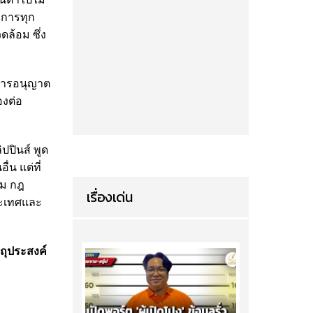
บการทุก
ล้อม ซึ่ง
นการอนุญาต
องต่อ
ปปินส์ พูด
น แต่ที่
ิม กฎ
เรื่องเด่น
ระเทศและ
ตถุประสงค์