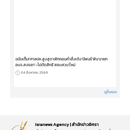
ฉบับเต็ม!‘ศาลปค.สูงสุด’เพิกถอนคำสั่งเด้ง‘นิพนธ์’พ้น‘นายก
อบจ.สงขลา’-ไม่ตัดสิทธิ‘สอบสวน’ใหม่
04 สิงหาคม 2569
ดูทั้งหมด
Isranews Agency | สำนักข่าวอิศรา