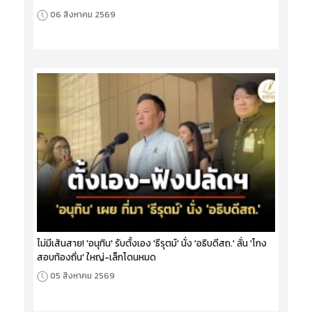
06 สิงหาคม 2569
ไม่มีเส้นสาย! 'อนุทิน' รับตั้งเอง 'ธีรุตม์' นั่ง 'อธิบดีสถ.' ลั่น 'โกง
สอบท้องถิ่น' ใหญ่-เล็กโดนหมด
05 สิงหาคม 2569