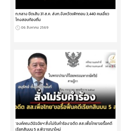
ก.กลาง ขีดเส้น 31 ส.ค. ส่งก.จังหวัดเพิกถอน 3,440 คนเอี่ยว
โกงสอบท้องถิ่น
06 สิงหาคม 2569
‘องค์คณะวินิจฉัยฯ’สั่งไม่รับคำร้อง‘อดีต สส.เพื่อไทย’ขอรื้อคดี
เรียกสินบน 5 ล.พิจารณาใหม่