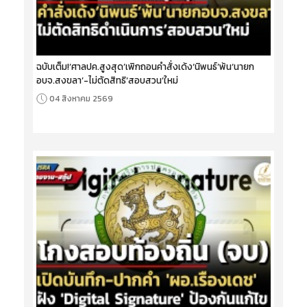
ฉบับเต็ม!‘ศาลปค.สูงสุด’เพิกถอนคำสั่งเด้ง‘นิพนธ์’พ้น‘นายก
อบจ.สงขลา’-ไม่ตัดสิทธิ‘สอบสวน’ใหม่
04 สิงหาคม 2569