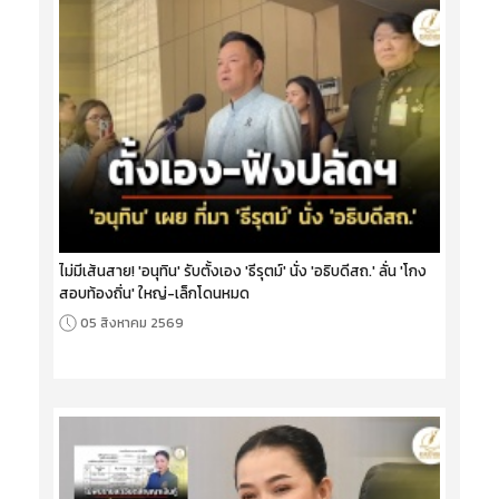
ไม่มีเส้นสาย! 'อนุทิน' รับตั้งเอง 'ธีรุตม์' นั่ง 'อธิบดีสถ.' ลั่น 'โกง
สอบท้องถิ่น' ใหญ่-เล็กโดนหมด
05 สิงหาคม 2569