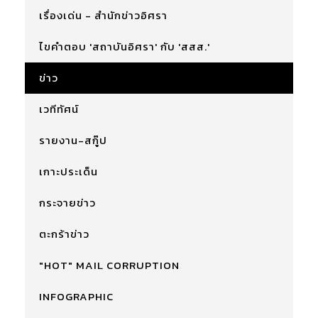
เรื่องเด่น - สำนักข่าวอิศรา
ไขคำตอบ 'สถาบันอิศรา' กับ 'สสส.'
ข่าว
เวทีทัศน์
รายงาน-สกู๊ป
เกาะประเด็น
กระจายข่าว
ตะกร้าข่าว
"HOT" MAIL CORRUPTION
INFOGRAPHIC