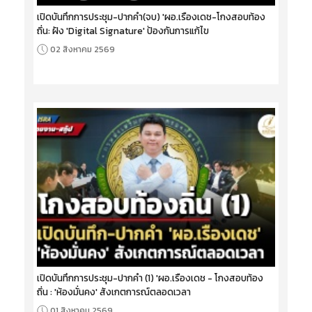
เปิดบันทึกการประชุม-ปากคำ(จบ) 'ผอ.เรืองเดช-โกงสอบท้อง
ถิ่น: ฝัง 'Digital Signature' ป้องกันการแก้ไข
02 สิงหาคม 2569
เปิดบันทึกการประชุม-ปากคำ (1) 'ผอ.เรืองเดช - โกงสอบท้อง
ถิ่น : 'ห้องมั่นคง' สังเกตการณ์ตลอดเวลา
01 สิงหาคม 2569