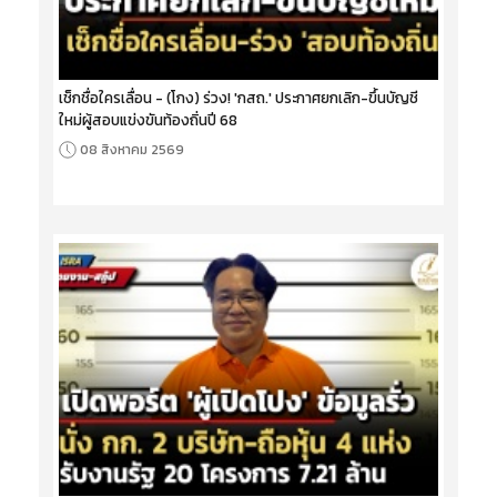
เช็กชื่อใครเลื่อน - (โกง) ร่วง! 'กสถ.' ประกาศยกเลิก-ขึ้นบัญชี
ใหม่ผู้สอบแข่งขันท้องถิ่นปี 68
08 สิงหาคม 2569