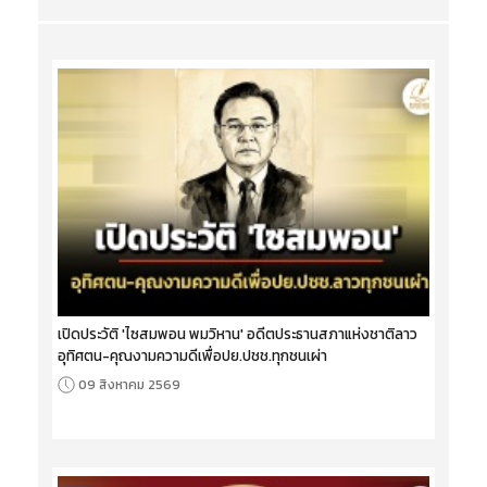
เปิดประวัติ 'ไซสมพอน พมวิหาน' อดีตประธานสภาแห่งชาติลาว
อุทิศตน-คุณงามความดีเพื่อปย.ปชช.ทุกชนเผ่า
09 สิงหาคม 2569