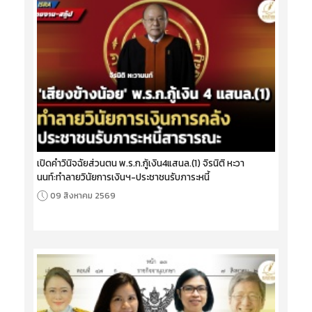
เปิดคำวินิจฉัยส่วนตน พ.ร.ก.กู้เงิน4แสนล.(1) จิรนิติ หะวา
นนท์:ทำลายวินัยการเงินฯ-ประชาชนรับภาระหนี้
09 สิงหาคม 2569