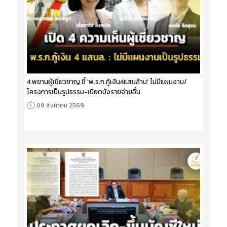
4 พยานผู้เชี่ยวชาญ ชี้ 'พ.ร.ก.กู้เงิน4แสนล้าน' ไม่มีแผนงาน/
โครงการเป็นรูปธรรม-เบียดบังรายจ่ายอื่น
09 สิงหาคม 2569