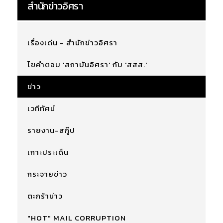
สำนักข่าวอิศรา
เรื่องเด่น - สำนักข่าวอิศรา
ไขคำตอบ 'สถาบันอิศรา' กับ 'สสส.'
ข่าว
เวทีทัศน์
รายงาน-สกู๊ป
เกาะประเด็น
กระจายข่าว
ตะกร้าข่าว
"HOT" MAIL CORRUPTION