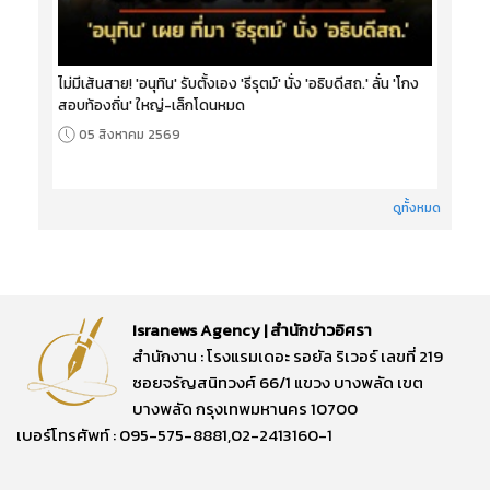
ไม่มีเส้นสาย! 'อนุทิน' รับตั้งเอง 'ธีรุตม์' นั่ง 'อธิบดีสถ.' ลั่น 'โกง
สอบท้องถิ่น' ใหญ่-เล็กโดนหมด
05 สิงหาคม 2569
ดูทั้งหมด
Isranews Agency | สำนักข่าวอิศรา
สำนักงาน : โรงแรมเดอะ รอยัล ริเวอร์ เลขที่ 219
ซอยจรัญสนิทวงศ์ 66/1 แขวง บางพลัด เขต
บางพลัด กรุงเทพมหานคร 10700
เบอร์โทรศัพท์ : 095-575-8881,02-2413160-1