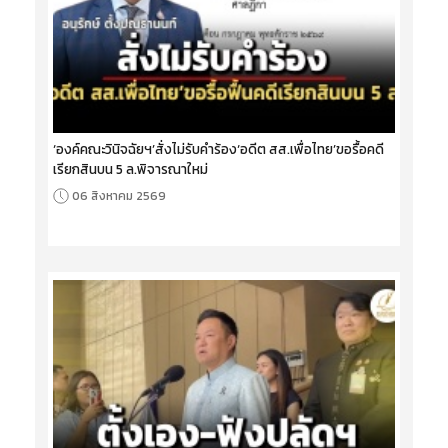
‘องค์คณะวินิจฉัยฯ’สั่งไม่รับคำร้อง‘อดีต สส.เพื่อไทย’ขอรื้อคดี
เรียกสินบน 5 ล.พิจารณาใหม่
06 สิงหาคม 2569