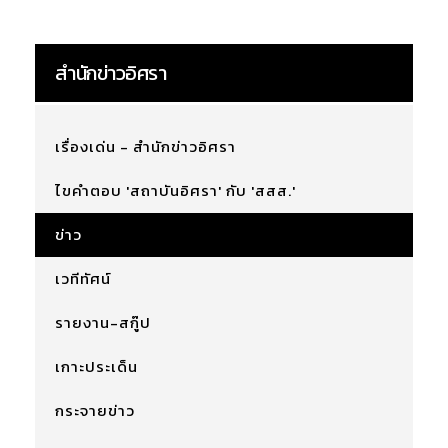
สำนักข่าวอิศรา
เรื่องเด่น - สำนักข่าวอิศรา
ไขคำตอบ 'สถาบันอิศรา' กับ 'สสส.'
ข่าว
เวทีทัศน์
รายงาน-สกู๊ป
เกาะประเด็น
กระจายข่าว