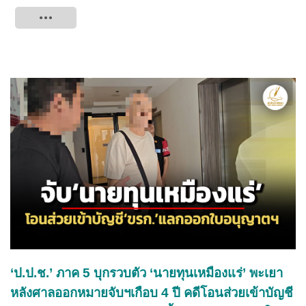
Tweet
‘ป.ป.ช.’ ภาค 5 บุกรวบตัว ‘นายทุนเหมืองแร่’ พะเยา
หลังศาลออกหมายจับฯเกือบ 4 ปี คดีโอนส่วยเข้าบัญชี