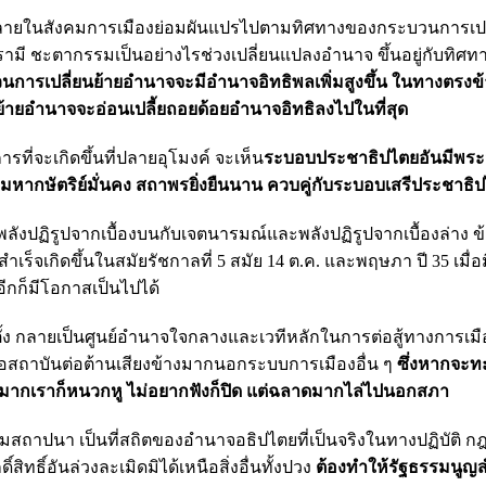
หลายในสังคมการเมืองย่อมผันแปรไปตามทิศทางของกระบวนการเปล
รามี ชะตากรรมเป็นอย่างไรช่วงเปลี่ยนแปลงอำนาจ ขึ้นอยู่กับทิศ
บวนการเปลี่ยนย้ายอำนาจจะมีอำนาจอิทธิพลเพิ่มสูงขึ้น ในทางตรง
ายอำนาจจะอ่อนเปลี้ยถอยด้อยอำนาจอิทธิลงไปในที่สุด
ที่จะเกิดขึ้นที่ปลายอุโมงค์ จะเห็น
ระบอบประชาธิปไตยอันมีพร
ระมหากษัตริย์มั่นคง สถาพรยิ่งยืนนาน ควบคู่กับระบอบเสรีประชาธิ
ปฏิรูปจากเบื้องบนกับเจตนารมณ์และพลังปฏิรูปจากเบื้องล่าง ข
เร็จเกิดขึ้นในสมัยรัชกาลที่ 5 สมัย 14 ต.ค. และพฤษภา ปี 35 เมื่อ
อีกก็มีโอกาสเป็นไปได้
ง กลายเป็นศูนย์อำนาจใจกลางและเวทีหลักในการต่อสู้ทางการเมื
ถาบันต่อต้านเสียงข้างมากนอกระบบการเมืองอื่น ๆ
ซึ่งหากจะท
งมากเราก็หนวกหู ไม่อยากฟังก็ปิด แต่ฉลาดมากไล่ไปนอกสภา
ฐมสถาปนา เป็นที่สถิตของอำนาจอธิปไตยที่เป็นจริงในทางปฏิบัติ 
ธิ์อันล่วงละเมิดมิได้เหนือสิ่งอื่นทั้งปวง
ต้องทำให้รัฐธรรมนูญ