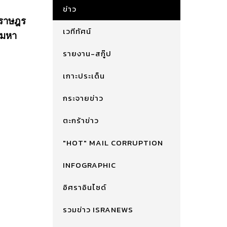
ข่าว
นราษฎร
เวทีทัศน์
ระมหา
รายงาน-สกู๊ป
เกาะประเด็น
กระจายข่าว
ตะกร้าข่าว
"HOT" MAIL CORRUPTION
INFOGRAPHIC
อิศราอินไซด์
รวมข่าว ISRANEWS