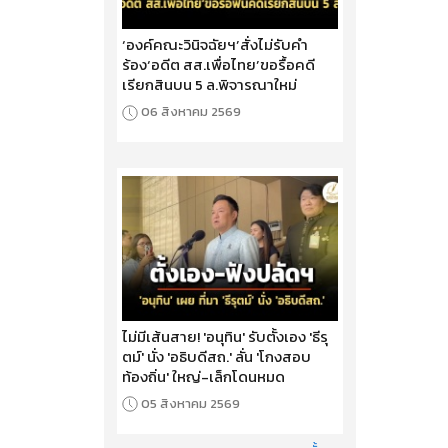
‘องค์คณะวินิจฉัยฯ’สั่งไม่รับคำ
ร้อง‘อดีต สส.เพื่อไทย’ขอรื้อคดี
เรียกสินบน 5 ล.พิจารณาใหม่
06 สิงหาคม 2569
ไม่มีเส้นสาย! 'อนุทิน' รับตั้งเอง 'ธีรุ
ตม์' นั่ง 'อธิบดีสถ.' ลั่น 'โกงสอบ
ท้องถิ่น' ใหญ่-เล็กโดนหมด
05 สิงหาคม 2569