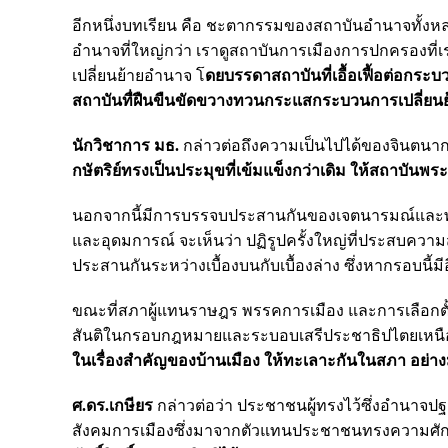
อีกหนึ่งบทเรียน คือ ชะตากรรมของสถาบันอำนาจทั้ง
อำนาจที่ใหญ่กว่า เราดูสถาบันการเมืองการปกครองที่เ
เปลี่ยนย้ายอำนาจ โ
ดยบรรดาสถาบันที่เอื้อเฟื้อต่อกระ
สถาบันทื่ฝืนขืนขัดขวางทวนกระแสกระบวนการเปลี่ยนย้
นักวิชาการ มธ.
กล่าวต่อถึงความเป็นไปได้ของจินตนาการ
กษัตริย์ทรงเป็นประมุขที่เข้มแข็งกว่าเดิม ให้สถาบันพ
นอกจากนี้มีการบรรจบประสานกันของเจตนารมณ์และพลัง
และอุดมการณ์ จะเห็นว่า ปฏิรูปครั้งใหญ่ที่ประสบความสำ
ประสานกันระหว่างเบื้องบนกับเบื้องล่าง ซึ่งหากรอบนี้มี
ขณะที่สภาผู้แทนราษฎร พรรคการเมือง และการเลือกตั้
สันติในกรอบกฎหมายและระบอบเสรีประชาธิปไตยเหนือส
ในเรื่องสำคัญของบ้านเมือง ให้ทะเลาะกันในสภา อย่า
ศ.ดร.เกษียร
กล่าวต่อว่า ประชาชนผู้ทรงไว้ซึ่งอำนาจป
สังคมการเมืองซึ่งมาจากตัวแทนประชาชนทรงความศักดิ์สิท