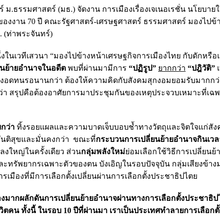
์ ม.ธรรมศาสตร์ (มธ.) จัดงาน การเมืองเรื่องเจเนอเรชั่น นโยบาย
งของงาน 70 ปี คณะรัฐศาสตร์-เศรษฐศาสตร์ ธรรมศาสตร์ มองไปข้
 (ท่าพระจันทร์)
งในเวทีเสวนา “มองไปข้างหน้าเศรษฐกิจการเมืองไทย กับดักหรือแ
ยนย้ายอำนาจในอดีต
พบที่ผ่านมามีการ
“ปฏิรูป”
ยากกว่า
“ปฎิวัติ”
เ
งอดทนรอนานกว่า ต้องให้ความคิดกับสังคมสุกงอมยอมรับมากกว่า 
ุณกว่า สรุปคือต้องอาศัยการมาประชุมกันของเหตุประจวบเหมาะที่เฉ
ยกว่า
ทิ้งรอยแผลและความบาดเจ็บบอบช้ำทางวัตถุและจิตใจแก่สัง
ันติสุขและมั่นคงกว่า ขณะที่
กระบวนการเปลี่ยนย้ายอำนาจกินเวล
ลงใหญ่ในครั้งเดียว ส่วน
กลุ่มพลังใหม่
ย่อมเลือกใช้วิธีการเปลี่ยนย
ะทรัพยากรเฉพาะตัวของตน บังเอิญในรอบปัจจุบัน กลุ่มเสียงข้างม
องที่มีการเลือกตั้งเปลี่ยนผ่านการเลือกตั้งประชาธิปไตย
้างมากผลักดันการเปลี่ยนย้ายอำนาจผ่านทางการเลือกตั้งประชาธิปไ
ิตคน ทั้งนี้ ในรอบ 10
ปีที่ผ่านมา เราเป็นประเทศทำลายการเลือกตั