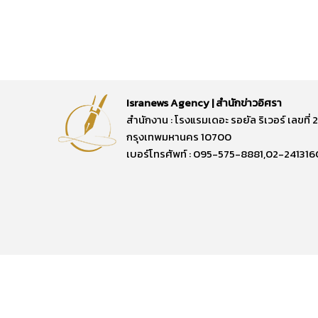
Isranews Agency | สำนักข่าวอิศรา
สำนักงาน : โรงแรมเดอะ รอยัล ริเวอร์ เลขท
กรุงเทพมหานคร 10700
เบอร์โทรศัพท์ : 095-575-8881,02-241316