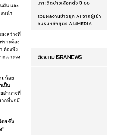
เกาะติดข่าวเลือกตั้ง ปี 66
ในฝัน และ
างหน้า
รวมผลงานข่าวยุค AI จากผู้เข้า
อบรมหลักสูตร AI4MEDIA
สงสว่างที่
พราะต้อง
ต้องพึ่ง
ติดตาม ISRANEWS
พาะเจาะจง
คมน้อย
าเป็น
้ายอำนาจที่
ากที่พอมี
ตย ซึ่ง
้ง”