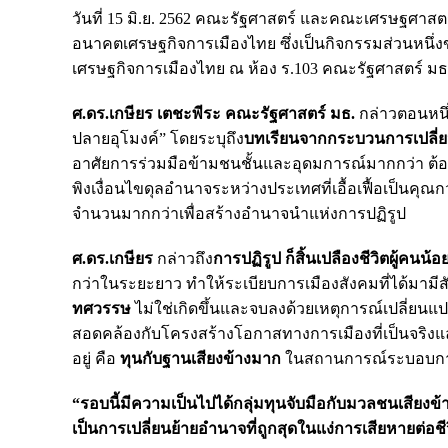
วันที่ 15 มิ.ย. 2562 คณะรัฐศาสตร์ และคณะเศรษฐศาสตร
อนาคตเศรษฐกิจการเมืองไทย ซึ่งเป็นกิจกรรมส่วนหนึ่
เศรษฐกิจการเมืองไทย ณ ห้อง ร.103 คณะรัฐศาสตร์ มธ.
ศ.ดร.เกษียร เตชะพีระ คณะรัฐศาสตร์ มธ.
กล่าวตอนหนึ่
ปลายอุโมงค์” โดยระบุถึง
บทเรียนจากกระบวนการเปลี่
อาศัยการร่วมมือข้ามชนชั้นและอุดมการณ์มากกว่า ต้อ
พิงเงื่อนไขดุลอำนาจระหว่างประเทศที่เอื้อเฟื้อเป็นค
จำนวนมากกว่าเพื่อสร้างอำนาจนำแห่งการปฏิรูป
ศ.ดร.เกษียร
กล่าวถึง
การปฏิรูป ก็สิ้นเปลืองชีวิตผู้คนน้อ
กว่าในระยะยาว ทำให้ระเบียบการเมืองสังคมที่ได้มามีส
ทศวรรษ
ไม่ใช่เกิดขึ้นและจบลงด้วยเหตุการณ์เปลี่ยนแป
สอดคล้องกับโครงสร้างโอกาสทางการเมืองที่เป็นจริงแล
อยู่ คือ
ทุนกับฐานเสียงข้างมาก
ในสถานการณ์ระบอบการเมื
“รอบนี้มีความเป็นไปได้กลุ่มทุนจับมือกับมวลชนเสียงข
เป็นการเปลี่ยนย้ายอำนาจที่ถูกสุดในแง่การเสียหายต่อชีว