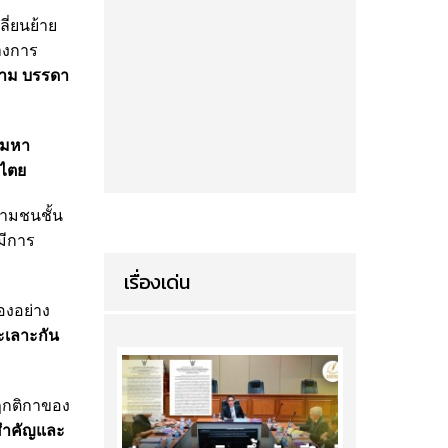
ี่ยนย้าย
ทางการ
ข้าม บรรดา
ะมหา
ปไตย
้ามชนชั้น
มีการ
เรื่องเด่น
องอย่าง
ะเลาะกัน
กฎกติกาของ
สำคัญและ