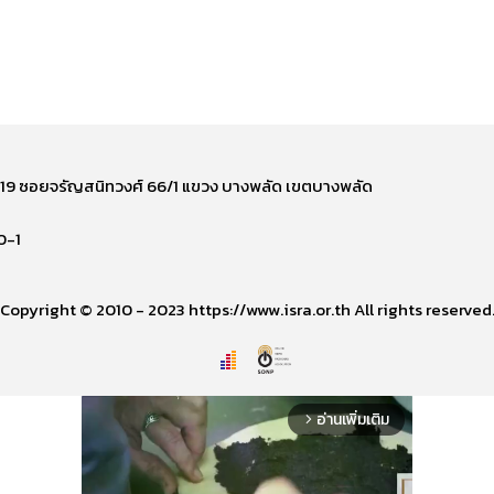
ี่ 219 ซอยจรัญสนิทวงศ์ 66/1 แขวง บางพลัด เขตบางพลัด
0-1
Copyright © 2010 - 2023 https://www.isra.or.th All rights reserved
อ่านเพิ่มเติม
arrow_forward_ios