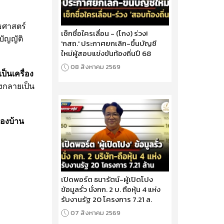
ธศาสตร์
เช็กชื่อใครเลื่อน - (โกง) ร่วง!
บัญญัติ
'กสถ.' ประกาศยกเลิก-ขึ้นบัญชี
ใหม่ผู้สอบแข่งขันท้องถิ่นปี 68
08 สิงหาคม 2569
็นเครื่อง
องกลายเป็น
ของบ้าน
เปิดพอร์ต ธนารัตน์-ผู้เปิดโปง
ข้อมูลรั่ว นั่งกก. 2 บ. ถือหุ้น 4 แห่ง
รับงานรัฐ 20 โครงการ 7.21 ล.
07 สิงหาคม 2569