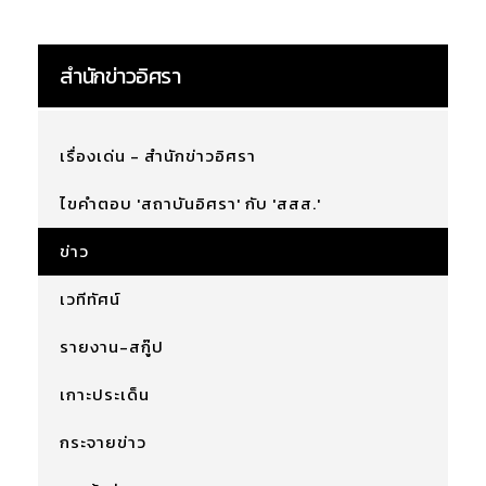
สำนักข่าวอิศรา
เรื่องเด่น - สำนักข่าวอิศรา
ไขคำตอบ 'สถาบันอิศรา' กับ 'สสส.'
ข่าว
เวทีทัศน์
รายงาน-สกู๊ป
เกาะประเด็น
กระจายข่าว