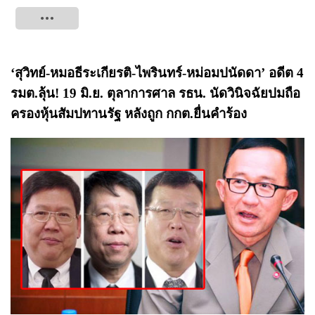
Tweet
‘สุวิทย์-หมอธีระเกียรติ-ไพรินทร์-หม่อมปนัดดา’ อดีต 4
รมต.ลุ้น! 19 มิ.ย. ตุลาการศาล รธน. นัดวินิจฉัยปมถือ
ครองหุ้นสัมปทานรัฐ หลังถูก กกต.ยื่นคำร้อง