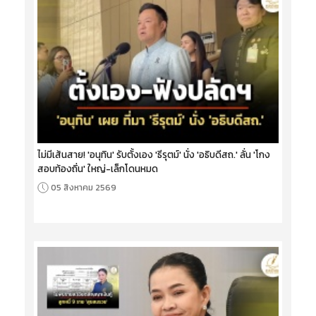
ไม่มีเส้นสาย! 'อนุทิน' รับตั้งเอง 'ธีรุตม์' นั่ง 'อธิบดีสถ.' ลั่น 'โกง
สอบท้องถิ่น' ใหญ่-เล็กโดนหมด
05 สิงหาคม 2569