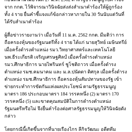
จาก กกต. ไว้พิจารณาวินิจฉัยส่งส่งสำเนาคำร้องให้ผู้ถูกร้อง
ทั้ง 4 ราย ยื่นคำชี้แจงแก้ข้อกล่าวหาภายใน 30 วันนับแต่วันที่
ได้รับสำเนาคำร้อง
ผู้สื่อข่าวรายงานว่า เมื่อวันที่ 11 ม.ค. 2562 กกต. มีมติว่า การ
ถือครองหุ้นของรัฐมนตรีทั้ง 4 ราย ได้แก่ นายสุวิทย์ เมษินทรีย์
เมื่อครั้งดำรงตำแหน่ง รมว.วิทยาศาสตร์และเทคโนโลยี
นพ.ธีระเกียรติ เจริญเศรษฐศิลป์ เมื่อครั้งดำรงตำแหน่ง
รมว.ศึกษาธิการ นายไพรินทร์ ชูโชติถาวร เมื่อครั้งดำรง
ตำแหน่ง รมช.คมนาคม และ ม.ล.ปนัดดา ดิศกุล เมื่อครั้งดำรง
ตำแหน่ง รมช.ศึกษาธิการ ถือครองหุ้นสัมปทานของรัฐ เข้า
ข่ายกระทำการขัดกันแห่งผลประโยชน์ ตามรัฐธรรมนูญ
มาตรา 186 ประกอบมาตรา 184 วรรคหนึ่ง (2) มาตรา 170
วรรคหนึ่ง (5) และขาดคุณสมบัติในการดำรงตำแหน่ง
รัฐมนตรีหรือไม่ จึงยื่นคำร้องต่อศาลรัฐธรรมนูญให้วินิจฉัยดัง
กล่าว
โดยกรณีนี้เกิดขึ้นจากที่นายเรืองไกร ลีกิจวัฒนะ อดีตทีม