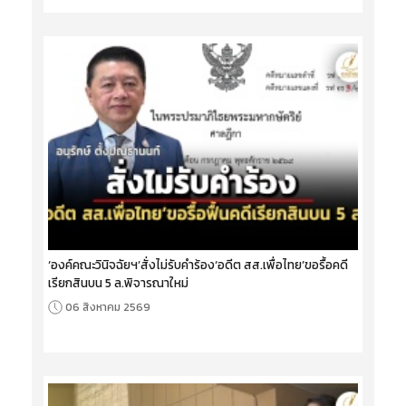
‘องค์คณะวินิจฉัยฯ’สั่งไม่รับคำร้อง‘อดีต สส.เพื่อไทย’ขอรื้อคดี
เรียกสินบน 5 ล.พิจารณาใหม่
06 สิงหาคม 2569