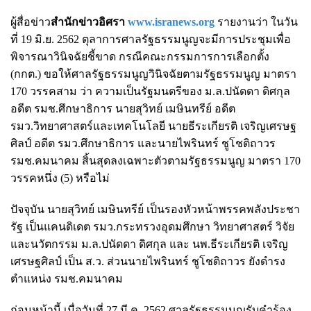
ผู้สื่อข่าว
สำนักข่าวอิศรา
www.isranews.org
รายงานว่า ในวัน
ที่ 19 มิ.ย. 2562 ตุลาการศาลรัฐธรรมนูญจะมีการประชุมเพื่อ
พิจารณาวินิจฉัยชี้ขาด กรณีคณะกรรมการการเลือกตั้ง
(กกต.) ขอให้ศาลรัฐธรรมนูญวินิจฉัยตามรัฐธรรมนูญ มาตรา
170 วรรคสาม ว่า ความเป็นรัฐมนตรีของ ม.ล.ปนัดดา ดิศกุล
อดีต รมช.ศึกษาธิการ นายสุวิทย์ เมษินทรีย์ อดีต
รมว.วิทยาศาสตร์และเทคโนโลยี นายธีระเกียรติ เจริญเศรษฐ
ศิลป์ อดีต รมว.ศึกษาธิการ และนายไพรินทร์ ชูโชติถาวร
รมช.คมนาคม สิ้นสุดลงเฉพาะตัวตามรัฐธรรมนูญ มาตรา 170
วรรคหนึ่ง (5) หรือไม่
ปัจจุบัน นายสุวิทย์ เมษินทรีย์ เป็นรองหัวหน้าพรรคพลังประชา
รัฐ เป็นแคนดิเดต รมว.กระทรวงอุดมศึกษา วิทยาศาสตร์ วิจัย
และนวัตกรรม ม.ล.ปนัดดา ดิศกุล และ นพ.ธีระเกียรติ เจริญ
เศรษฐศิลป์ เป็น ส.ว. ส่วนนายไพรินทร์ ชูโชติถาวร ยังดำรง
ตำแหน่ง รมช.คมนาคม
ก่อนหน้านี้ เมื่อวันที่ 27 มี.ค. 2562 ศาลรัฐธรรมนูญรับคำร้อง