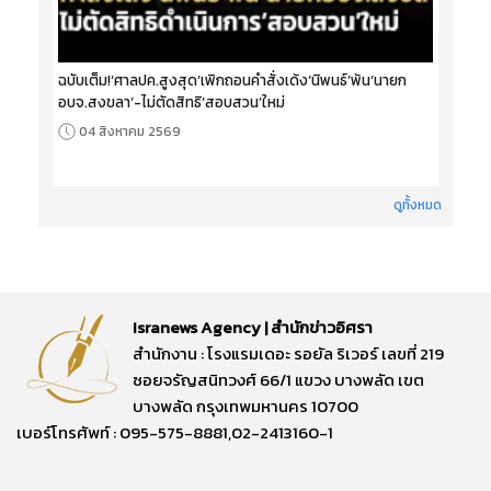
ฉบับเต็ม!‘ศาลปค.สูงสุด’เพิกถอนคำสั่งเด้ง‘นิพนธ์’พ้น‘นายก
อบจ.สงขลา’-ไม่ตัดสิทธิ‘สอบสวน’ใหม่
04 สิงหาคม 2569
ดูทั้งหมด
Isranews Agency | สำนักข่าวอิศรา
สำนักงาน : โรงแรมเดอะ รอยัล ริเวอร์ เลขที่ 219
ซอยจรัญสนิทวงศ์ 66/1 แขวง บางพลัด เขต
บางพลัด กรุงเทพมหานคร 10700
เบอร์โทรศัพท์ : 095-575-8881,02-2413160-1