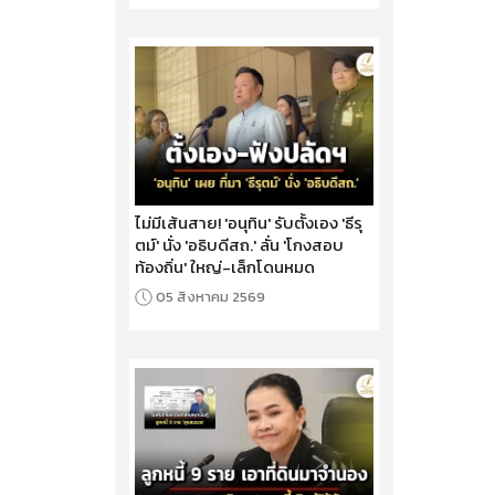
ไม่มีเส้นสาย! 'อนุทิน' รับตั้งเอง 'ธีรุ
ตม์' นั่ง 'อธิบดีสถ.' ลั่น 'โกงสอบ
ท้องถิ่น' ใหญ่-เล็กโดนหมด
05 สิงหาคม 2569