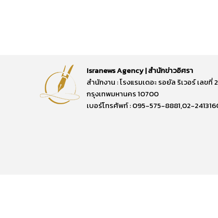
Isranews Agency | สำนักข่าวอิศรา
สำนักงาน : โรงแรมเดอะ รอยัล ริเวอร์ เลขท
กรุงเทพมหานคร 10700
เบอร์โทรศัพท์ : 095-575-8881,02-241316