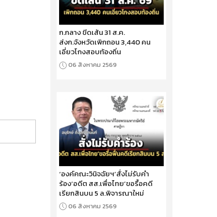
ก.กลาง ขีดเส้น 31 ส.ค.
ส่งก.จังหวัดเพิกถอน 3,440 คน
เอี่ยวโกงสอบท้องถิ่น
06 สิงหาคม 2569
‘องค์คณะวินิจฉัยฯ’สั่งไม่รับคำ
ร้อง‘อดีต สส.เพื่อไทย’ขอรื้อคดี
เรียกสินบน 5 ล.พิจารณาใหม่
06 สิงหาคม 2569