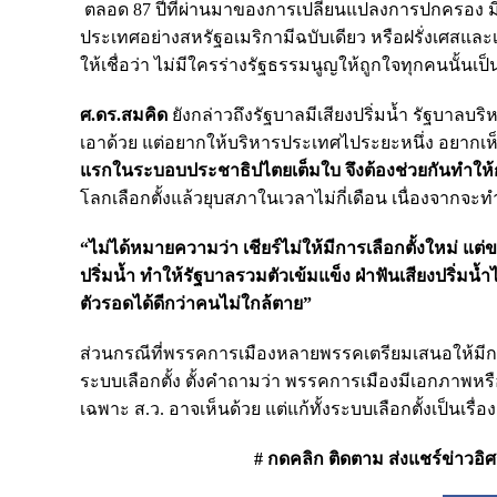
ตลอด 87 ปีที่ผ่านมาของการเปลี่ยนแปลงการปกครอง มีรัฐ
ประเทศอย่างสหรัฐอเมริกามีฉบับเดียว หรือฝรั่งเศสและ
ให้เชื่อว่า ไม่มีใครร่างรัฐธรรมนูญให้ถูกใจทุกคนนั้นเป็น
ศ.ดร.สมคิด
ยังกล่าวถึงรัฐบาลมีเสียงปริ่มน้ำ รัฐบาลบ
เอาด้วย แต่อยากให้บริหารประเทศไประยะหนึ่ง อยากเ
แรกในระบอบประชาธิปไตยเต็มใบ จึงต้องช่วยกันทำให้
โลกเลือกตั้งแล้วยุบสภาในเวลาไม่กี่เดือน เนื่องจากจ
“ไม่ได้หมายความว่า เชียร์ไม่ให้มีการเลือกตั้งใหม่ แต่ข
ปริ่มน้ำ ทำให้รัฐบาลรวมตัวเข้มแข็ง ฝ่าฟันเสียงปริ่มน้ำ
ตัวรอดได้ดีกว่าคนไม่ใกล้ตาย”
ส่วนกรณีที่พรรคการเมืองหลายพรรคเตรียมเสนอให้มี
ระบบเลือกตั้ง ตั้งคำถามว่า พรรคการเมืองมีเอกภาพหรือ
เฉพาะ ส.ว. อาจเห็นด้วย แต่แก้ทั้งระบบเลือกตั้งเป็นเรื่อ
# กดคลิก ติดตาม ส่งแชร์ข่าวอิศรา