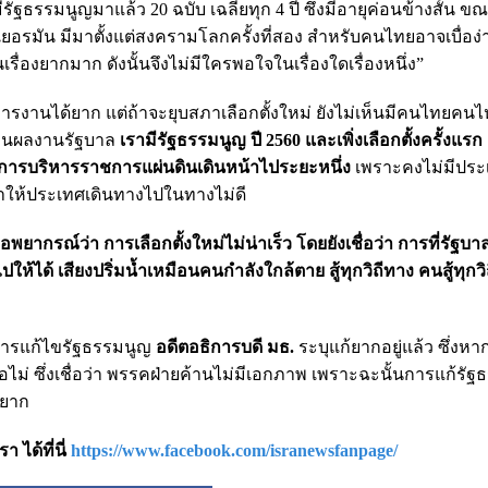
ธรรมนูญมาแล้ว 20 ฉบับ เฉลี่ยทุก 4 ปี ซึ่งมีอายุค่อนข้างสั้น ขณะ
เยอรมัน มีมาตั้งแต่สงครามโลกครั้งที่สอง สำหรับคนไทยอาจเบื่อง่
เรื่องยากมาก ดังนั้นจึงไม่มีใครพอใจในเรื่องใดเรื่องหนึ่ง”
ริหารงานได้ยาก แต่ถ้าจะยุบสภาเลือกตั้งใหม่ ยังไม่เห็นมีคนไทยค
ห็นผลงานรัฐบาล
เรามีรัฐธรรมนูญ ปี
2560
และเพิ่งเลือกตั้งครั้งแรก
การบริหารราชการแผ่นดินเดินหน้าไประยะหนึ่ง
เพราะคงไม่มีปร
ะทำให้ประเทศเดินทางไปในทางไม่ดี
อพยากรณ์ว่า การเลือกตั้งใหม่ไม่น่าเร็ว โดยยังเชื่อว่า การที่รัฐบาล
ไปให้ได้ เสียงปริ่มน้ำเหมือนคนกำลังใกล้ตาย สู้ทุกวิถีทาง คนสู้ทุกว
การแก้ไขรัฐธรรมนูญ
อดีตอธิการบดี มธ.
ระบุแก้ยากอยู่แล้ว ซึ่งหาก
ไม่ ซึ่งเชื่อว่า พรรคฝ่ายค้านไม่มีเอกภาพ เพราะฉะนั้นการแก้รั
งยาก
 ได้ที่นี่
https://www.facebook.com/isranewsfanpage/