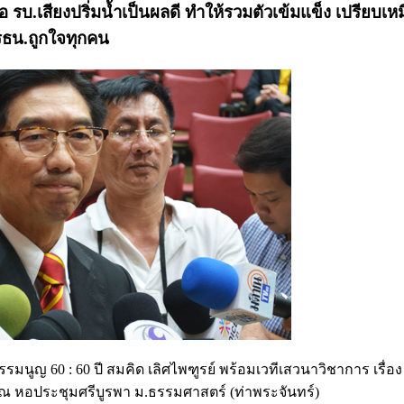
ื่อ รบ.เสียงปริ่มน้ำเป็นผลดี ทำให้รวมตัวเข้มแข็ง เปรียบเ
ง รธน.ถูกใจทุกคน
รรมนูญ 60 : 60 ปี สมคิด เลิศไพฑูรย์ พร้อมเวทีเสวนาวิชาการ เรื่อ
ก ณ หอประชุมศรีบูรพา ม.ธรรมศาสตร์ (ท่าพระจันทร์)