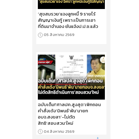
‘สุขสมรวย’แจงลูกหนี้ 9 รายไร้
สัญญาเงินกู้ เพราะเป็นการเอา
ที่ดินมาจำนอง ยันแจ้งป.ป.ช.แล้ว
05 สิงหาคม 2569
ฉบับเต็ม!‘ศาลปค.สูงสุด’เพิกถอน
คำสั่งเด้ง‘นิพนธ์’พ้น‘นายก
อบจ.สงขลา’-ไม่ตัด
สิทธิ‘สอบสวน’ใหม่
04 สิงหาคม 2569