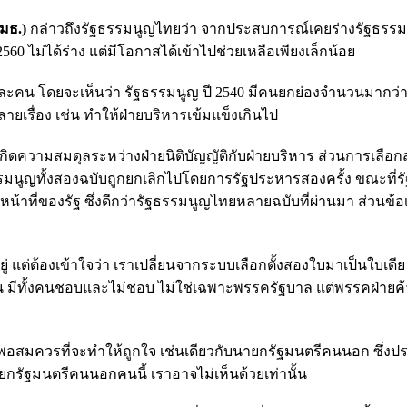
มธ.)
กล่าวถึงรัฐธรรมนูญไทยว่า จากประสบการณ์เคยร่างรัฐธรร
560 ไม่ได้ร่าง แต่มีโอกาสได้เข้าไปช่วยเหลือเพียงเล็กน้อย
ต่ละคน โดยจะเห็นว่า รัฐธรรมนูญ ปี 2540 มีคนยกย่องจำนวนมากว่า
ยเรื่อง เช่น ทำให้ฝ่ายบริหารเข้มแข็งเกินไป
เกิดความสมดุลระหว่างฝ่ายนิติบัญญัติกับฝ่ายบริหาร ส่วนการเลือ
รัฐธรรมนูญทั้งสองฉบับถูกยกเลิกไปโดยการรัฐประหารสองครั้ง ขณะที่
้าที่ของรัฐ ซึ่งดีกว่ารัฐธรรมนูญไทยหลายฉบับที่ผ่านมา ส่วนข้อเ
อยู่ แต่ต้องเข้าใจว่า เราเปลี่ยนจากระบบเลือกตั้งสองใบมาเป็นใบเดีย
น มีทั้งคนชอบและไม่ชอบ ไม่ใช่เฉพาะพรรครัฐบาล แต่พรรคฝ่าย
กพอสมควรที่จะทำให้ถูกใจ เช่นเดียวกับนายกรัฐมนตรีคนนอก ซึ่ง
ายกรัฐมนตรีคนนอกคนนี้ เราอาจไม่เห็นด้วยเท่านั้น