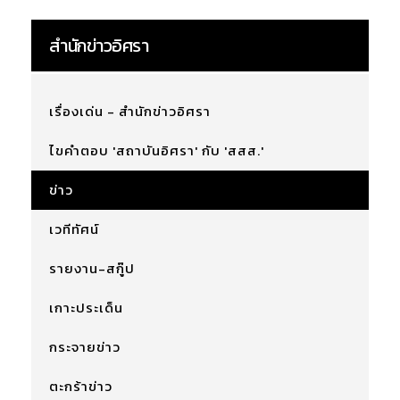
สำนักข่าวอิศรา
เรื่องเด่น - สำนักข่าวอิศรา
ไขคำตอบ 'สถาบันอิศรา' กับ 'สสส.'
ข่าว
เวทีทัศน์
รายงาน-สกู๊ป
เกาะประเด็น
กระจายข่าว
ตะกร้าข่าว