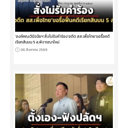
‘องค์คณะวินิจฉัยฯ’สั่งไม่รับคำร้อง‘อดีต สส.เพื่อไทย’ขอรื้อคดี
เรียกสินบน 5 ล.พิจารณาใหม่
06 สิงหาคม 2569