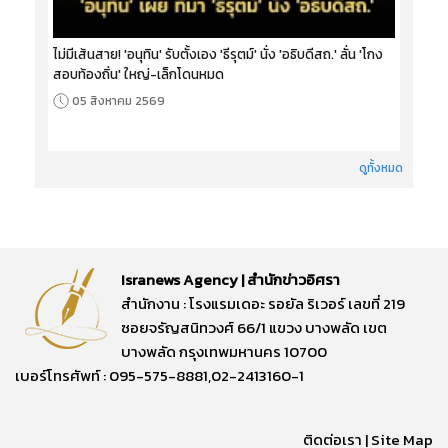
ไม่มีเส้นสาย! 'อนุทิน' รับตั้งเอง 'ธีรุตม์' นั่ง 'อธิบดีสถ.' ลั่น 'โกง
สอบท้องถิ่น' ใหญ่-เล็กโดนหมด
05 สิงหาคม 2569
ดูทั้งหมด
Isranews Agency | สำนักข่าวอิศรา
สำนักงาน : โรงแรมเดอะ รอยัล ริเวอร์ เลขที่ 219
ซอยจรัญสนิทวงศ์ 66/1 แขวง บางพลัด เขต
บางพลัด กรุงเทพมหานคร 10700
เบอร์โทรศัพท์ : 095-575-8881,02-2413160-1
ติดต่อเรา
|
Site Map