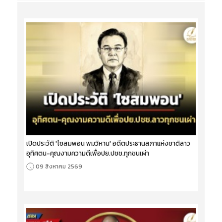
เปิดประวัติ 'ไซสมพอน พมวิหาน' อดีตประธานสภาแห่งชาติลาว
อุทิศตน-คุณงามความดีเพื่อปย.ปชช.ทุกชนเผ่า
09 สิงหาคม 2569