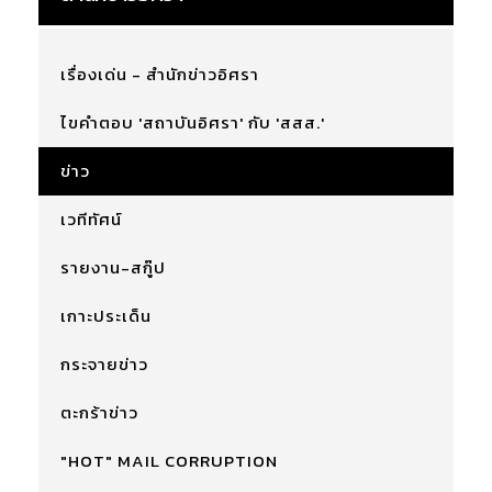
เรื่องเด่น - สำนักข่าวอิศรา
ไขคำตอบ 'สถาบันอิศรา' กับ 'สสส.'
ข่าว
เวทีทัศน์
รายงาน-สกู๊ป
เกาะประเด็น
กระจายข่าว
ตะกร้าข่าว
"HOT" MAIL CORRUPTION