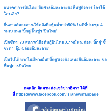
อนาคต‘การบินไทย’ ยื่นศาลล้มละลายขอฟื้นฟูกิจการ ใครได้-
ใครเสีย?
ยื่นศาลล้มละลาย-ให้คลังถือหุ้นต่ำกว่า50% ! มติที่ประชุม 4
รมต.เสนอ ‘บิ๊กตู่’ฟื้นฟูฯ ‘บินไทย’
เปิดชัดๆ! 73 สหกรณ์ถือหุ้นกู้บินไทย 3.7 หมื่นล. ก่อน 'บิ๊กตู่' ชี้
ชะตา 'อุ้ม-ปล่อยล้มละลาย'
เป็นไปได้ หากไม่มีทางอื่น!‘บิ๊กตู่’แจงข้อเสนอยื่นล้มละลาย-ขอ
ฟื้นฟูการบินไทย
กดคลิก ติดตาม ส่งแชร์ข่าวอิศรา ได้ที่
นี่
https://www.facebook.com/isranewsfanpage