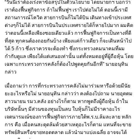
“วันนี้เราต้องเร่งหาข้อสรุปในตัวนโยบาย โดยนายกฯ บอกว่า
เราต้องฟื้นฟูกิจการ ถ้าไม่ฟื้นฟูฯ เราไปต่อไม่ได้ ตอนนี้เรามี
สถานการณ์โควิด สายการบินก็ไม่ได้บิน เดินทางเข้าประเทศ
ต่างๆก็ไม่ได้ สายการบินในประเทศรายได้ก็หายไปมาก ผมคิด
ว่าตอนนี้เหลือเพียงซอยเดียวแล้ว การฟื้นฟูกิจการเป็นทางที่ดี
ที่สุด ทุกคนต้องถอยกันบ้าง เพียงแค่ก้าวเดียว ก็จะเดินหน้าไป
ได้ 5 ก้าว ซึ่งเราควรจะต้องทำ ซึ่งกระทรวงคมนาคมที่ผม
กำกับดูแล เพียงได้แต่เสนอเท่านั้น แต่ทั้งหมดอยู่ที่ผู้ถือหุ้น โดย
เฉพาะกระทรวงการคลังก็ต้องไปพูดคุยกันอีกที” นายอนุทิน
กล่าว
เมื่อถามว่า การที่กระทรวงการคลังไม่มาร่วมหารือด้วยมีนัย
ยะอะไรหรือไม่ นายอนุทิน กล่าวว่า คงต้องไปถาม นายอุตตม
สาวนายน รมว.คลัง อย่างไรก็ตาม หากพูดถึงผู้ถือหุ้น ถ้าใน
บริษัทนั้นๆ มีส่วนของทุนเป็นลบ ใบหุ้นก็ไม่มีราคาอะไร
เจตนารมณ์ของการฟื้นฟูกิจการภายใต้พ.ร.บ.ล้มละลาย หลัก
การ คือ เมื่อคนสะดุดล้มด้วยสาเหตุอะไรก็ตาม แทนที่จะขาย
ทรัพย์สินหรือขายทอดตลาด แล้วนำมาแบ่งเฉลี่ย อาจจะได้