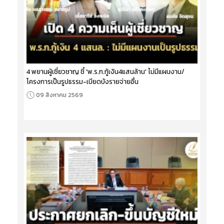
4 พยานผู้เชี่ยวชาญ ชี้ 'พ.ร.ก.กู้เงิน4แสนล้าน' ไม่มีแผนงาน/
โครงการเป็นรูปธรรม-เบียดบังรายจ่ายอื่น
09 สิงหาคม 2569