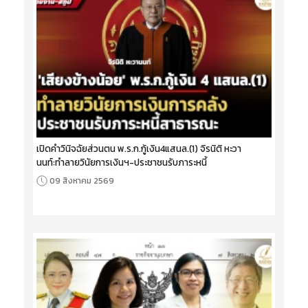
เปิดคำวินิจฉัยส่วนตน พ.ร.ก.กู้เงิน4แสนล.(1) จิรนิติ หะวา
นนท์:ทำลายวินัยการเงินฯ-ประชาชนรับภาระหนี้
09 สิงหาคม 2569