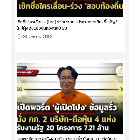
เช็กชื่อใครเลื่อน - (โกง) ร่วง! 'กสถ.' ประกาศยกเลิก-ขึ้นบัญชี
ใหม่ผู้สอบแข่งขันท้องถิ่นปี 68
08 สิงหาคม 2569
เปิดพอร์ต ธนารัตน์-ผู้เปิดโปง ข้อมูลรั่ว นั่งกก. 2 บ. ถือหุ้น 4