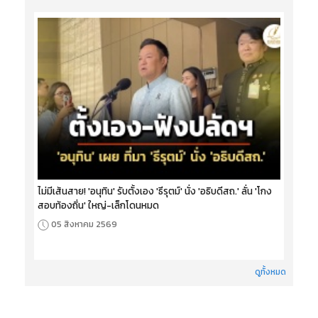
ไม่มีเส้นสาย! 'อนุทิน' รับตั้งเอง 'ธีรุตม์' นั่ง 'อธิบดีสถ.' ลั่น 'โกง
สอบท้องถิ่น' ใหญ่-เล็กโดนหมด
05 สิงหาคม 2569
ดูทั้งหมด