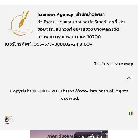
Isranews Agency | สำนักข่าวอิศรา
สำนักงาน : โรงแรมเดอะ รอยัล ริเวอร์ เลขที่ 219
ซอยจรัญสนิทวงศ์ 66/1 แขวง บางพลัด เขต
บางพลัด กรุงเทพมหานคร 10700
เบอร์โทรศัพท์ : 095-575-8881,02-2413160-1
ติดต่อเรา
|
Site Map
Copyright © 2010 - 2023 https://www.isra.or.th All rights
reserved.
อ่านเพิ่มเติม
arrow_forward_ios