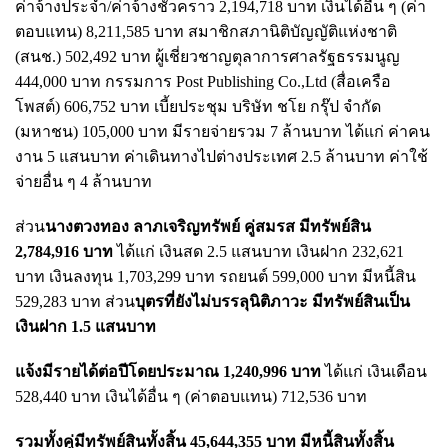
ค่าจ้างประจำ/ค่าจ้างชั่วคราว 2,194,718 บาท เงินได้อื่น ๆ (ค่า
ตอบแทน) 8,211,585 บาท สมาชิกสภานิติบัญญัติแห่งชาติ
(สนช.) 502,492 บาท ผู้เชี่ยวชาญตุลาการศาลรัฐธรรมนูญ
444,000 บาท กรรมการ Post Publishing Co.,Ltd (สื่อเครือ
โพสต์) 606,752 บาท เบี้ยประชุม บริษัท ชโย กรุ๊ป จำกัด
(มหาชน) 105,000 บาท มีรายจ่ายรวม 7 ล้านบาท ได้แก่ ค่าคน
งาน 5 แสนบาท ค่าเดินทางไปต่างประเทศ 2.5 ล้านบาท ค่าใช้
จ่ายอื่น ๆ 4 ล้านบาท
ส่วน
นางตวงทอง ลาภเจริญทรัพย์ คู่สมรส มีทรัพย์สิน
2,784,916 บาท
ได้แก่ เงินสด 2.5 แสนบาท เงินฝาก 232,621
บาท เงินลงทุน 1,703,299 บาท รถยนต์ 599,000 บาท มีหนี้สิน
529,283 บาท ส่วน
บุตรที่ยังไม่บรรลุนิติภาวะ มีทรัพย์สินเป็น
เงินฝาก 1.5 แสนบาท
แจ้งมีรายได้ต่อปีโดยประมาณ 1,240,996 บาท
ได้แก่ เงินเดือน
528,440 บาท เงินได้อื่น ๆ (ค่าตอบแทน) 712,536 บาท
รวมทั้งคู่มีทรัพย์สินทั้งสิ้น 45,644,355 บาท มีหนี้สินทั้งสิ้น