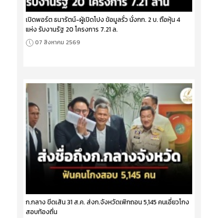
เปิดพอร์ต ธนารัตน์-ผู้เปิดโปง ข้อมูลรั่ว นั่งกก. 2 บ. ถือหุ้น 4
แห่ง รับงานรัฐ 20 โครงการ 7.21 ล.
07 สิงหาคม 2569
ก.กลาง ขีดเส้น 31 ส.ค. ส่งก.จังหวัดเพิกถอน 5,145 คนเอี่ยวโกง
สอบท้องถิ่น