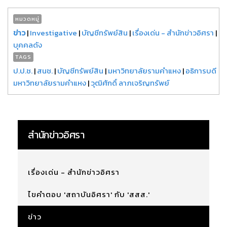
หมวดหมู่
ข่าว
|
Investigative
|
บัญชีทรัพย์สิน
|
เรื่องเด่น - สำนักข่าวอิศรา
|
บุคคลดัง
TAGS
ป.ป.ช.
|
สนช.
|
บัญชีทรัพย์สิน
|
มหาวิทยาลัยรามคำแหง
|
อธิการบดี
มหาวิทยาลัยรามคำแหง
|
วุฒิศักดิ์ ลาภเจริญทรัพย์
สำนักข่าวอิศรา
เรื่องเด่น - สำนักข่าวอิศรา
ไขคำตอบ 'สถาบันอิศรา' กับ 'สสส.'
ข่าว