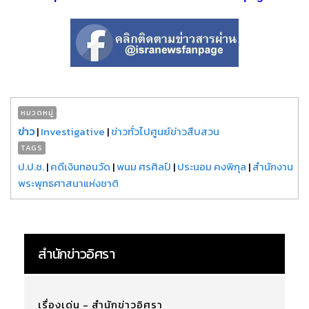
หมวดหมู่
ข่าว
|
Investigative
|
ข่าวทั่วไปศูนย์ข่าวสืบสวน
TAGS
ป.ป.ช.
|
คดีเงินทอนวัด
|
พนม ศรศิลป์
|
ประนอม คงพิกุล
|
สำนักงาน
พระพุทธศาสนาแห่งชาติ
สำนักข่าวอิศรา
เรื่องเด่น - สำนักข่าวอิศรา