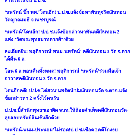
สำนวนในชั้น ป.ป.ช.
‘นพรัตน์-บิ๊ก พศ.’โดนอีก! ป.ป.ช.แจ้งข้อหาพันทุจริตเงินทอน
วัดญาณเมธี จ.เพชรบูรณ์
‘นพรัตน์’โดนอีก! ป.ป.ช.แจ้งข้อกล่าวหาพันคดีเงินทอน 2
แห่ง-‘วัดพระพุทธบาทตากผ้า’ด้วย
ละเอียดยิบ! พฤติการณ์‘พนม-นพรัตน์’ คดีเงินทอน 3 วัด จ.ตาก
ได้คืน 6 ล.
โอน 6 ล.ทอนคืนทั้งหมด! พฤติการณ์ ‘นพรัตน์’ร่วมมือเจ้า
อาวาสคดีเงินทอน 3 วัด จ.ตาก
โดนอีกคดี! ป.ป.ช.ไต่สวน‘นพรัตน์’ปมเงินทอนวัด จ.ตาก-แจ้ง
ข้อกล่าวหา 2 ครั้งไร้คนรับ
ป.ป.ช.บี้สำนักพุทธฯเอาผิด จนท.ให้ถ้อยคำเท็จคดีเงินทอนวัด-
ลุยสอบทรัพย์สินเชิงลึกด้วย
‘นพรัตน์-พนม-ประนอม’ไม่รอด!ป.ป.ช.เชือด 2คดีโกงงบ