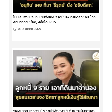
ไม่มีเส้นสาย! 'อนุทิน' รับตั้งเอง 'ธีรุตม์' นั่ง 'อธิบดีสถ.' ลั่น 'โกง
สอบท้องถิ่น' ใหญ่-เล็กโดนหมด
05 สิงหาคม 2569
‘สุขสมรวย’แจงลูกหนี้ 9 รายไร้สัญญาเงินกู้ เพราะเป็นการเอา