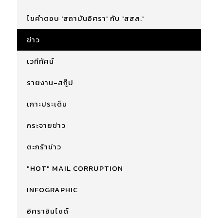
ไขคำตอบ 'สถาบันอิศรา' กับ 'สสส.'
ข่าว
เวทีทัศน์
รายงาน-สกู๊ป
เกาะประเด็น
กระจายข่าว
ตะกร้าข่าว
"HOT" MAIL CORRUPTION
INFOGRAPHIC
อิศราอินไซด์