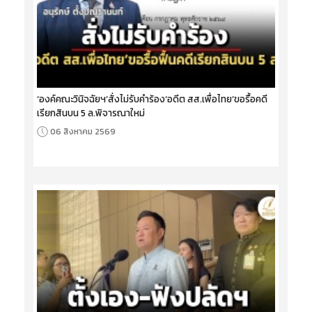
‘องค์คณะวินิจฉัยฯ’สั่งไม่รับคำร้อง‘อดีต สส.เพื่อไทย’ขอรื้อคดี
เรียกสินบน 5 ล.พิจารณาใหม่
06 สิงหาคม 2569