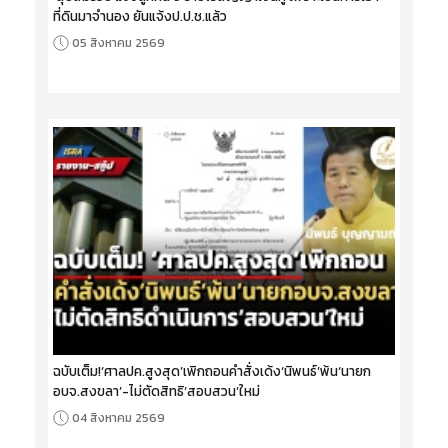
ที่ดินมาจำนอง ยันแจ้งป.ป.ช.แล้ว
05 สิงหาคม 2569
ฉบับเต็ม!‘ศาลปค.สูงสุด’เพิกถอนคำสั่งเด้ง‘นิพนธ์’พ้น‘นายก
อบจ.สงขลา’-ไม่ตัดสิทธิ‘สอบสวน’ใหม่
04 สิงหาคม 2569