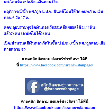
พศ.โอนวัด ตปท.5ล.-เงินทอน17ล.
พฤติการณ์‘บิ๊ก พศ.’ถูก ป.ป.ช. ฟันคดีโอนให้วัด ตปท.5 ล.-เงิน
ทอน 6 วัด 17 ล.
คตช.ลุยปราบทุจริตเงินทอนวัด331คดี!เผยผลใช้ ม.44ฟัน
แล้ว73คน-เอาผิดไม่ได้58คน
เปิด7สำนวนคดีเงินทอนวัดในชั้น ป.ป.ช.-3‘บิ๊ก พศ.’ถูกสอบ-เสีย
หายหลาย จว.
# กดคลิก ติดตาม ส่งแชร์ข่าวอิศรา ได้ที่
นี่
https://www.facebook.com/isranewsfanpage/
#กดคลิก ติดตาม ส่งแชร์ข่าวอิศรา ได้ที่นี่
https://www.facebook.com/isranewsfanpage