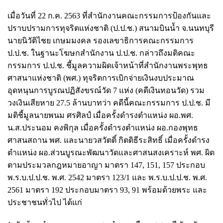
เมื่อวันที่ 22 ก.ค. 2563 ที่สำนักงานคณะกรรมการป้องกันและ
ปราบปรามการทุจริตแห่งชาติ (ป.ป.ช.) สนามบินน้ำ จ.นนทบุรี
นายนิวัติไชย เกษมมงคล รองเลขาธิการคณะกรรมการ
ป.ป.ช. ในฐานะโฆษกสำนักงาน ป.ป.ช. กล่าวถึงมติคณะ
กรรมการ ป.ป.ช. ชี้มูลความผิดเจ้าหน้าที่สำนักงานพระพุทธ
ศาสนาแห่งชาติ (พศ.) ทุจริตการเบิกจ่ายเงินงบประมาณ
อุดหนุนการบูรณปฏิสังขรณ์วัด 7 แห่ง (คดีเงินทอนวัด) รวม
วงเงินเสียหาย 27.5 ล้านบาทว่า คดีนี้คณะกรรมการ ป.ป.ช. มี
มติชี้มูลนายพนม ศรศิลป์ เมื่อครั้งดำรงตำแหน่ง ผอ.พศ.
น.ส.ประนอม คงพิกุล เมื่อครั้งดำรงตำแหน่ง ผอ.กองพุทธ
ศาสนสถาน พศ. และนายวสวัตติ์ กิตติธีระสิทธิ์ เมื่อครั้งดำรง
ตำแหน่ง ผอ.ส่วนบูรณะพัฒนาวัดและศาสนสงเคราะห์ พศ. ผิด
ตามประมวลกฎหมายอาญา มาตรา 147, 151, 157 ประกอบ
พ.ร.บ.ป.ป.ช. พ.ศ. 2542 มาตรา 123/1 และ พ.ร.บ.ป.ป.ช. พ.ศ.
2561 มาตรา 192 ประกอบมาตรา 93, 91 พร้อมด้วยพระ และ
ประชาชนทั่วไป ได้แก่