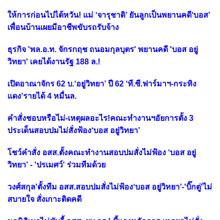
ให้การก่อนไปไต้หวัน! แม่ ‘จารุชาติ’ ยันลูกเป็นพยานคดี‘บอส’
เพื่อนบ้านเผยมีอาชีพขับรถรับจ้าง
ธุรกิจ 'พล.อ.ท. จักรกฤช ถนอมกุลบุตร' พยานคดี 'บอส อยู่
วิทยา' เคยได้งานรัฐ 188 ล.!
เปิดอาณาจักร 62 บ.‘อยู่วิทยา’ ปี 62 ‘ที.ซี.ฟาร์มาฯ-กระทิง
แดง’รายได้ 4 หมื่นล.
คำสั่งชอบหรือไม่-เหตุผลอะไร!คณะทำงานฯอัยการตั้ง 3
ประเด็นสอบปมไม่สั่งฟ้อง‘บอส อยู่วิทยา’
โชว์คำสั่ง อสส.ตั้งคณะทำงานสอบปมสั่งไม่ฟ้อง ‘บอส อยู่
วิทยา’ - 'ปรเมศว์' ร่วมทีมด้วย
วงศ์สกุล'ตั้งทีม อสส.สอบปมสั่งไม่ฟ้อง‘บอส อยู่วิทยา’-'บิ๊กตู่'ไม่
สบายใจ สั่งเกาะติดคดี