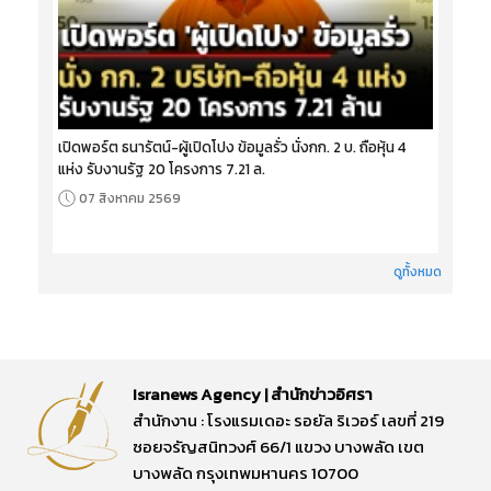
เปิดพอร์ต ธนารัตน์-ผู้เปิดโปง ข้อมูลรั่ว นั่งกก. 2 บ. ถือหุ้น 4
แห่ง รับงานรัฐ 20 โครงการ 7.21 ล.
07 สิงหาคม 2569
ดูทั้งหมด
Isranews Agency | สำนักข่าวอิศรา
สำนักงาน : โรงแรมเดอะ รอยัล ริเวอร์ เลขที่ 219
ซอยจรัญสนิทวงศ์ 66/1 แขวง บางพลัด เขต
บางพลัด กรุงเทพมหานคร 10700