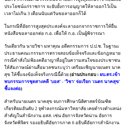
ประโยชน์แก่ราชการ จะยับยั้งการอนุญาตให้ลาออกไว้เป็น
เวลาไม่เกิน 3 เดือนนับแต่วันขอลาออกก็ได้
ในกรณีที่อัยการสูงสุดประสงค์จะลาออกจากราชการให้ยื่น
หนังสือขอลาออกต่อ ก.อ. เพื่อให้ ก.อ. เป็นผู้พิจารณา
วันเดียวกัน นายวิชา มหาคุณ อดีตกรรมการ ป.ป.ช. ในฐานะ
ประธานคณะกรรมการตรวจสอบข้อเท็จจริงและข้อกฎหมาย
กรณีคำสั่งไม่ฟ้องคดีอาญาที่อยู่ในความสนใจของประชาชน
ให้สัมภาษณ์ผ่านสื่อมวลชนระบุว่า เตรียมเชิญนายเนตร นาค
สุข ให้ชี้แจงข้อเท็จจริงกรณีนี้ด้วย
(อ่านประกอบ :
ผบ.ตร.เข้า
พบกรรมการชุดสางคดี 'บอส' - 'วิชา' จ่อเรียก 'เนตร นาคสุข'
ชี้แจงต่อ
)
สำหรับนายเนตร นาคสุข จบการศึกษานิติศาสตร์บัณฑิต
เกียรติยมอันดับ 2 จุฬาลงกรณ์มหาวิทยาลัย เคยดำรงตำแหน่ง
สำคัญในสำนักงาน อสส. เช่น อัยการจังหวัดน่าน อัยการ
จังหวัดพิจิตร รองอธิบดีอัยการภาค 6 อธิบดีอัยการสำนักงาน