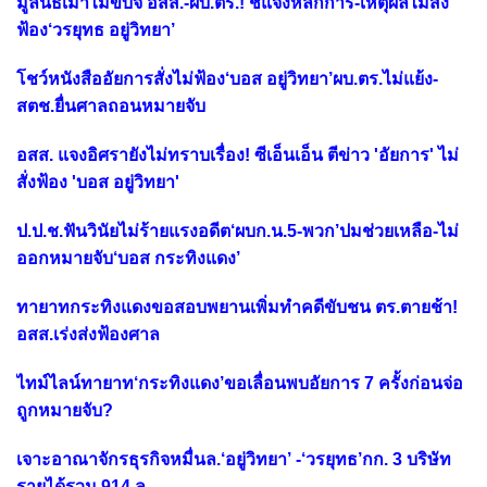
มูลนิธิเมาไม่ขับจี้ อสส.-ผบ.ตร.! ชี้แจงหลักการ-เหตุผลไม่สั่ง
ฟ้อง‘วรยุทธ อยู่วิทยา’
โชว์หนังสืออัยการสั่งไม่ฟ้อง‘บอส อยู่วิทยา’ผบ.ตร.ไม่แย้ง-
สตช.ยื่นศาลถอนหมายจับ
อสส. แจงอิศรายังไม่ทราบเรื่อง! ซีเอ็นเอ็น ตีข่าว 'อัยการ' ไม่
สั่งฟ้อง 'บอส อยู่วิทยา'
ป.ป.ช.ฟันวินัยไม่ร้ายแรงอดีต‘ผบก.น.5-พวก’ปมช่วยเหลือ-ไม่
ออกหมายจับ‘บอส กระทิงแดง’
ทายาทกระทิงแดงขอสอบพยานเพิ่มทำคดีขับชน ตร.ตายช้า!
อสส.เร่งส่งฟ้องศาล
ไทม์ไลน์ทายาท‘กระทิงแดง’ขอเลื่อนพบอัยการ 7 ครั้งก่อนจ่อ
ถูกหมายจับ?
เจาะอาณาจักรธุรกิจหมื่นล.‘อยู่วิทยา’ -‘วรยุทธ’กก. 3 บริษัท
รายได้รวม 914 ล