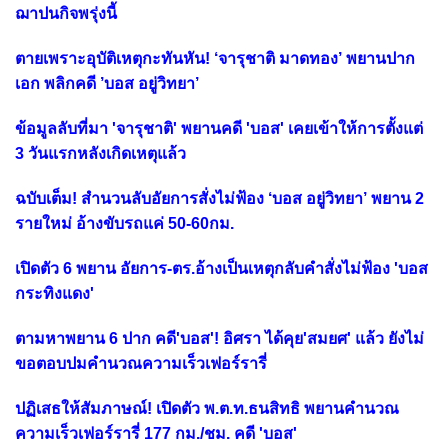
ฌาปนกิจพรุ่งนี้
ตายเพราะอุบัติเหตุกะทันหัน! ‘จารุชาติ มาดทอง’ พยานปาก
เอก พลิกคดี ’บอส อยู่วิทยา’
ข้อมูลลับที่มา 'จารุชาติ' พยานคดี 'บอส' เคยเข้าให้การตั้งแต่
3 วันแรกหลังเกิดเหตุแล้ว
ฉบับเต็ม! สำนวนลับอัยการสั่งไม่ฟ้อง ‘บอส อยู่วิทยา’ พยาน 2
รายใหม่ อ้างขับรถแค่ 50-60กม.
เปิดตัว 6 พยาน อัยการ-ตร.อ้างเป็นเหตุกลับคำสั่งไม่ฟ้อง 'บอส
กระทิงแดง'
ตามหาพยาน 6 ปาก คดี'บอส'! อิศรา ได้คุย'สมยศ' แล้ว ยังไม่
ขอตอบปมคำนวณความเร็วเฟอร์รารี่
ปฏิเสธให้สัมภาษณ์! เปิดตัว พ.ต.ท.ธนสิทธิ พยานคำนวณ
ความเร็วเฟอร์รารี่ 177 กม./ชม. คดี 'บอส'