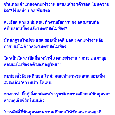
ชำแหละคำแถลงคณะทำงาน อสส.แค่’เอาตัวรอด-โยนความ
ผิด’?ไร้ผลนำ‘บอส’ขึ้นศาล
ละเอียด!แกะ 3 ปมคณะทำงานอัยการฯชง อสส.สอบต่อ
คดี‘บอส’-เบื้องหลัง‘เนตร’สั่งไม่ฟ้อง?
มีหลักฐานใหม่ชง อสส.สอบเพิ่มคดี‘บอส’! คณะทำงานอัย
การฯขอไม่ก้าวล่วง‘เนตร’สั่งไม่ฟ้อง
ใครเป็นใคร? เปิดชื่อ-หน้าที่ 3 คณะทำงาน-4 กมธ.2 สภาลุย
สอบปมไม่ฟ้องคดี‘บอส อยู่วิทยา’
พบช่องสั่งฟ้องคดี’บอส’ใหม่! คณะทำงานชง อสส.สอบเพิ่ม
2ประเด็น 'ความเร็ว-โคเคน'
ทางการ! 'บิ๊กตู่'สั่งอายัดศพ'จารุชาติ'พยานคดี'บอส'ชันสูตรหา
สาเหตุเสียชีวิตใหม่แล้ว
'บวรศักดิ์'จี้ชันสูตรศพพยานคดี’บอส’ให้ชัดเจน ก่อนญาติ