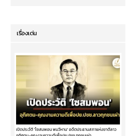
เรื่องเด่น
เปิดประวัติ 'ไซสมพอน พมวิหาน' อดีตประธานสภาแห่งชาติลาว
อุทิศตน-คุณงามความดีเพื่อปย.ปชช.ทุกชนเผ่า