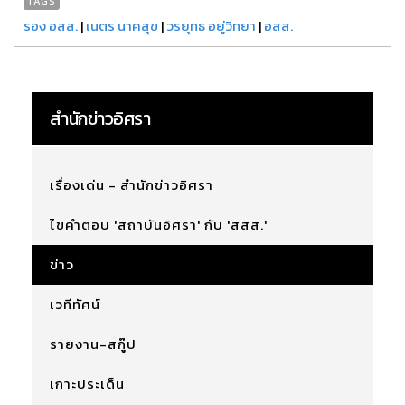
TAGS
รอง อสส.
|
เนตร นาคสุข
|
วรยุทธ อยู่วิทยา
|
อสส.
สำนักข่าวอิศรา
เรื่องเด่น - สำนักข่าวอิศรา
ไขคำตอบ 'สถาบันอิศรา' กับ 'สสส.'
ข่าว
เวทีทัศน์
รายงาน-สกู๊ป
เกาะประเด็น