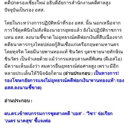
คดีปกครองเชียงใหม่ อธิบดีอัยการสำนักงานคดีศาลสูง
ปัจจุบันเป็นรอง อสส.
โดยในระหว่างการปฏิบัติหน้าที่รอง อสส. นั้น นอกเหนือจาก
การใช้ดุลพินิจไม่สั่งฟ้องนายวรยุทธแล้ว ยังไม่ปฏิบัติราชการ
แทน อสส. ลงนามชี้ขาด ไม่อุทธรณ์คดีฟอกเงินที่สืบเนื่องจาก
คดีธนาคารกรุงไทยปล่อยกู้สินเชื่อแก่เครือกฤษดามหานคร
โดยทุจริต โดยมีนายพานทองแท้ ชินวัตร บุตรชายนายทักษิณ
ชินวัตร เป็นจำเลยด้วย แม้ว่ากรมสอบสวนคดีพิเศษ (ดีเอสไอ)
มีความเห็นแย้งว่า สมควรยื่นอุทธรณ์ต่อศาลสูง เพราะมีอีก
หลายประเด็นให้วินิจฉัยก็ตาม
(อ่านประกอบ :
เป็นทางการ!
รองโฆษกอัยการแจงไม่อุทธรณ์คดีฟอกเงิน‘พานทองแท้’-รอง
อสส.ลงนามชี้ขาด
)
อ่านประกอบ :
ผบ.ตร.เข้าพบกรรมการชุดสางคดี 'บอส' - 'วิชา' จ่อเรียก
'เนตร นาคสุข' ชี้แจงต่อ