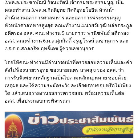
2.พล.อ.ประชาพัฒน์ วัจนะรัตน์ เจ้ากรมพระธรรมนูญ เป็น
คณะทำงาน 3.พล.ท.กิตติยุทธ กิตติยุทธโยธิน หัวหน้า
สำนักงานตุลาการศาลทหาร และตุลาการพระธรรมนูญ
หัวหน้าศาลทหารสูงสุด คณะทำงาน 4.นายวัยวุฒิ หล่อตระกูล
อดีตรอง อสส. คณะทำงาน 5.นายถาวร พานิชพันธ์ อดีตรอง
อสส. คณะทำงาน 6.ม.ล.ศุภกิตติ์ จรูญโรจน์ เลขานุการ และ
7.ร.ต.อ.สกลกริช ฤทธิ์เดช ผู้ช่วยเลขานุการ
โดยให้คณะทำงานมีอำนาจหน้าที่ตรวจสอบความเห็นและคำ
สั่งไม่ฟ้องนายวรยุทธ ของนายเนตร นาคสุข รอง อสส. ว่า
การรับฟังพยานหลักฐานเป็นไปตามหลักกฎหมาย ชอบด้วย
เหตุผล และใช้ความระมัดระวัง ละเอียดรอบคอบหรือไม่เพียง
ใด แล้วเสนอรายงานผลการตรวจสอบ พร้อมความเห็นต่อ
อสส. เพื่อประกอบการพิจารณา