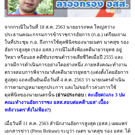
จากกรณีในวันที่ 18 ส.ค. 2563 นายอรรถพล ใหญ่สว่าง
ประธานคณะกรรมการข้าราชการอัยการ (ก.อ.) เตรียมถาม
ในที่ประชุม ก.อ. ถึงการใช้ดุลพินิจของนายเนตร นาคสุข รอง
อัยการสูงสุด (รอง อสส.) กรณีไม่สั่งฟ้องคดีนายวรยุทธ อยู่
วิทยา หรือบอส คดีขับรถชนตำรวจเสียชีวิตเมื่อปี 2555 และ
อาจมีการดำเนินการอย่างใดอย่างหนึ่ง ภายหลังคณะทำงาน
ตรวจสอบการพิจารณาสั่งคดีนายวรยุทธฯ (แต่งตั้งโดยอัยการ
สูงสุด) แถลงยืนยันเมื่อ
วันที่ 4 ส.ค. 2563 ว่า นายเนตรดำเนิน
การตามกฎหมายทุกประการ และไม่ขอก้าวล่วงการใช้
ดุลพินิจของนายเนตรนั้น
(อ่านประกอบ :
ละเอียด!แกะ 3 ปม
คณะทำงานอัยการฯชง อสส.สอบต่อคดี‘บอส’-เบื้อง
หลัง‘เนตร’สั่งไม่ฟ้อง?
)
เมื่อวันที่ 11 ส.ค. 2563 สำนักงานอัยการสูงสุด (อสส.) เผยแพร่
เอกสารข่าว (Press Release) ระบุว่า เนตร นาคสุข รอง อสส. ได้