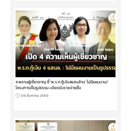
4 พยานผู้เชี่ยวชาญ ชี้ 'พ.ร.ก.กู้เงิน4แสนล้าน' ไม่มีแผนงาน/
โครงการเป็นรูปธรรม-เบียดบังรายจ่ายอื่น
09 สิงหาคม 2569