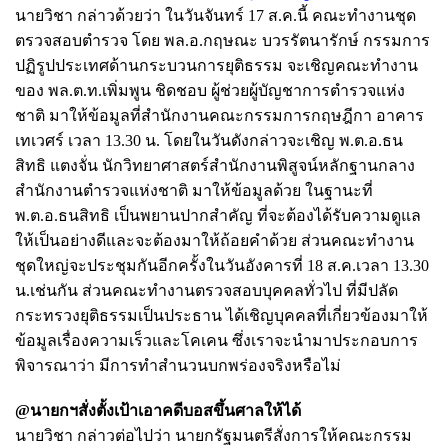
นายวิชา กล่าวด้วยว่า ในวันจันทร์ 17 ส.ค.นี้ คณะทำงานชุด
ตรวจสอบตำรวจ โดย พล.อ.กฤษณะ บวรรัตนารักษ์ กรรมการ
ปฏิรูปประเทศด้านกระบวนการยุติธรรม จะเชิญคณะทำงาน
ของ พล.ต.ท.เพิ่มพูน ชิดชอบ ผู้ช่วยผู้บัญชาการตำรวจแห่ง
ชาติ มาให้ข้อมูลที่สำนักงานคณะกรรมการกฤษฎีกา อาคาร
เทเวศร์ เวลา 13.30 น. โดยในวันดังกล่าวจะเชิญ พ.ต.อ.ธน
สิทธิ แตงจั่น นักวิทยาศาสตร์สำนักงานพิสูจน์หลักฐานกลาง
สำนักงานตำรวจแห่งชาติ มาให้ข้อมูลด้วย ในฐานะที่
พ.ต.อ.ธนสิทธิ เป็นพยานปากสำคัญ ที่จะต้องได้รับความดูแล
ให้เป็นอย่างดีและจะต้องมาให้ถ้อยคำด้วย ส่วนคณะทำงาน
ชุดใหญ่จะประชุมกันอีกครั้งในวันอังคารที่ 18 ส.ค.เวลา 13.30
น.เช่นกัน ส่วนคณะทำงานตรวจสอบบุคคลทั่วไป ที่มีปลัด
กระทรวงยุติธรรมเป็นประธาน ได้เชิญบุคคลที่เกี่ยวข้องมาให้
ข้อมูลเรื่องความเร็วและโคเคน ซึ่งเราจะนำมาประกอบการ
พิจารณาว่า มีการทำสำนวนบกพร่องจริงหรือไม่
@นายกฯสั่งตั้งเป้าเอาคดีบอสขึ้นศาลให้ได้
นายวิชา กล่าวต่อไปว่า นายกรัฐมนตรีสั่งการให้คณะกรรม