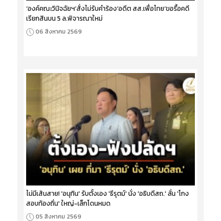
‘องค์คณะวินิจฉัยฯ’สั่งไม่รับคำร้อง‘อดีต สส.เพื่อไทย’ขอรื้อคดี
เรียกสินบน 5 ล.พิจารณาใหม่
06 สิงหาคม 2569
ไม่มีเส้นสาย! 'อนุทิน' รับตั้งเอง 'ธีรุตม์' นั่ง 'อธิบดีสถ.' ลั่น 'โกง
สอบท้องถิ่น' ใหญ่-เล็กโดนหมด
05 สิงหาคม 2569