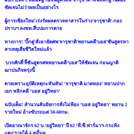
ชัดเจนไม่ว่าผลเป็นอย่างไร
ผู้การเชียงใหม่'เร่งรัดผลตรวจหาสารในร่าง'จารุชาติ'-กอง
ปราบฯ ลงพท.สืบปมการตาย
ทางการ! 'บิ๊กตู่'สั่งอายัดศพ'จารุชาติ'พยานคดี'บอส'ชันสูตรหา
สาเหตุเสียชีวิตใหม่แล้ว
'บวรศักดิ์'จี้ชันสูตรศพพยานคดี’บอส’ให้ชัดเจน ก่อนญาติ
ฌาปนกิจพรุ่งนี้
ตายเพราะอุบัติเหตุกะทันหัน! ‘จารุชาติ มาดทอง’ พยานปาก
เอก พลิกคดี ’บอส อยู่วิทยา’
ฉบับเต็ม! สำนวนลับอัยการสั่งไม่ฟ้อง ‘บอส อยู่วิทยา’ พยาน 2
รายใหม่ อ้างขับรถแค่ 50-60กม.
เปิดอาณาจักร 62 บ.‘อยู่วิทยา’ ปี 62 ‘ที.ซี.ฟาร์มาฯ-กระทิง
แดง’รายได้ 4 หมื่นล.