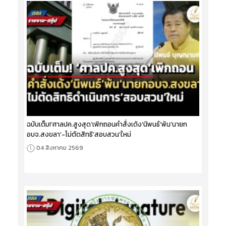
ฉบับเต็ม!‘ศาลปค.สูงสุด’เพิกถอนคำสั่งเด้ง‘นิพนธ์’พ้น‘นายก
อบจ.สงขลา’-ไม่ตัดสิทธิ‘สอบสวน’ใหม่
04 สิงหาคม 2569