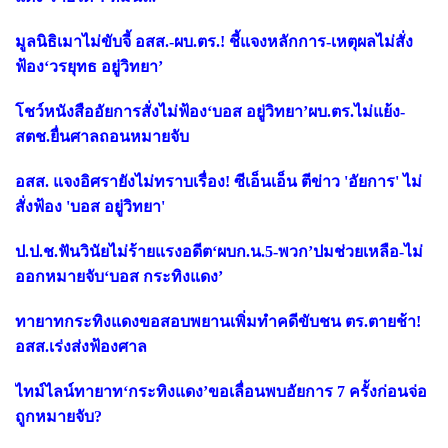
มูลนิธิเมาไม่ขับจี้ อสส.-ผบ.ตร.! ชี้แจงหลักการ-เหตุผลไม่สั่ง
ฟ้อง‘วรยุทธ อยู่วิทยา’
โชว์หนังสืออัยการสั่งไม่ฟ้อง‘บอส อยู่วิทยา’ผบ.ตร.ไม่แย้ง-
สตช.ยื่นศาลถอนหมายจับ
อสส. แจงอิศรายังไม่ทราบเรื่อง! ซีเอ็นเอ็น ตีข่าว 'อัยการ' ไม่
สั่งฟ้อง 'บอส อยู่วิทยา'
ป.ป.ช.ฟันวินัยไม่ร้ายแรงอดีต‘ผบก.น.5-พวก’ปมช่วยเหลือ-ไม่
ออกหมายจับ‘บอส กระทิงแดง’
ทายาทกระทิงแดงขอสอบพยานเพิ่มทำคดีขับชน ตร.ตายช้า!
อสส.เร่งส่งฟ้องศาล
ไทม์ไลน์ทายาท‘กระทิงแดง’ขอเลื่อนพบอัยการ 7 ครั้งก่อนจ่อ
ถูกหมายจับ?