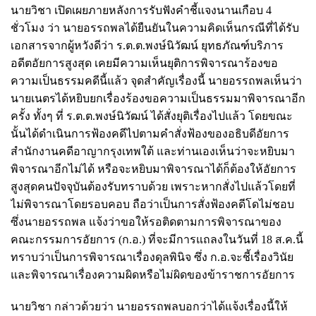
นายวิชา เปิดเผยภายหลังการรับฟังคำชี้แจงนานเกือบ 4
ชั่วโมง ว่า
นายอรรถพลได้ยืนยันในความคิดเห็นกรณีที่ได้รับ
เอกสารจากผู้หวังดีว่า ร.ต.ต.พงษ์นิวัฒน์ ยุทธภัณฑ์บริภาร
อดีตอัยการสูงสุด เคยมีความเห็นยุติการพิจารณาร้องขอ
ความเป็นธรรมคดีนี้แล้ว จุดสำคัญเรื่องนี้ นายอรรถพลเห็นว่า
นายเนตรได้หยิบยกเรื่องร้องขอความเป็นธรรมมาพิจารณาอีก
ครั้ง ทั้งๆ ที่ ร.ต.ต.พงษ์นิวัฒน์ ได้สั่งยุติเรื่องไปแล้ว โดยขณะ
นั้นได้ดำเนินการฟ้องคดีไปตามคำสั่งฟ้องของอธิบดีอัยการ
สำนักงานคดีอาญากรุงเทพใต้ และท่านเองเห็นว่าจะหยิบมา
พิจารณาอีกไม่ได้ หรือจะหยิบมาพิจารณาได้ก็ต้องให้อัยการ
สูงสุดคนปัจจุบันต้องรับทราบด้วย เพราะหากสั่งไปแล้วโดยที่
ไม่พิจารณาโดยรอบคอบ ถือว่าเป็นการสั่งฟ้องคดีโดไม่ชอบ
ซึ่งนายอรรถพล แจ้งว่าขอให้รอติดตามการพิจารณาของ
คณะกรรมการอัยการ (ก.อ.) ที่จะมีการแถลงในวันที่ 18 ส.ค.นี้
ทราบว่าเป็นการพิจารณาเรื่องดุลพินิจ ซึ่ง ก.อ.จะชี้เรื่องวินัย
และพิจารณาเรื่องความผิดหรือไม่ผิดของข้าราชการอัยการ
นายวิชา กล่าวด้วยว่า นายอรรถพลบอกว่าได้แจ้งเรื่องนี้ให้