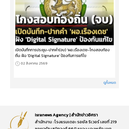
เปิดบันทึกการประชุม-ปากคำ(จบ) 'ผอ.เรืองเดช-โกงสอบท้อง
ถิ่น: ฝัง 'Digital Signature' ป้องกันการแก้ไข
02 สิงหาคม 2569
ดูทั้งหมด
Isranews Agency | สำนักข่าวอิศรา
สำนักงาน : โรงแรมเดอะ รอยัล ริเวอร์ เลขที่ 219
ซอยจรัญสนิทวงศ์ 66/1 แขวง บางพลัด เขต