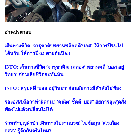
อ่านประกอบ:
เส้นทางชีวิต ‘จารุชาติ’ พยานพลิกคดี'บอส' ให้การปี55-ไป
ไต้หวัน-ให้การปี 62-ตายต้นปี 63
INFO: เส้นทางชีวิต ‘จารุชาติ มาดทอง’ พยานคดี 'บอส อยู่
วิทยา' ก่อนเสียชีวิตกะทันหัน
INFO : สรุปคดี 'บอส อยู่วิทยา' ก่อนอัยการมีคำสั่งไม่ฟ้อง
รองอสส.ถือว่าทำผิดกม.! 'คณิต' ชี้คดี 'บอส' อัยการสูงสุดสั่ง
ฟ้องไปแล้วเปลี่ยนไม่ได้
ร่วมทำบุญผ้าป่า-เดินทางไปงานบวช! ไขข้อมูล 'ส.ว.ก๊อง -
อสส.' รู้จักกันจริงไหม?