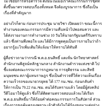
ไม่ใช่อัยการหรือตำรวจ ดังนั้นในเมื่อเราคณะกรรมการชุดที่
ตั้งขึ้นมาตรวจสอบเรื่องทั้งหมด จึงต้องบูรณาการ ซึ่งถือเป็น
เรื่องที่สำคัญมาก
อย่างไรก็ตาม ก่อนการประชุม นายวิชา เปิดเผยว่า ขณะนี้การ
ทำงานของคณะกรรมการมีความคืบหน้าไปพอสมควร และ
ได้ส่งรายงานการทำงานช่วง 10 วันให้นายกรัฐมนตรีรับทราบ
แล้ว ซึ่งท่านพึงพอใจ และได้มีการพูดคุยเป็นการภายในว่าถ้า
อยากรู้อะไรเพิ่มเติมให้แจ้งมาให้ทราบได้ทันที
ผู้สื่อข่าวถามว่ากรณี พ.ต.อ.ธนสิทธิ์ แตงจั่น นักวิทยาศาสตร์
สำนักงานพิสูจน์หลักฐานกลาง สำนักงานตำรวจแห่งชาติ ไป
ชี้แจงต่อคณะกรรมาการกฎหมาย การยุติธรรม และสิทธิ
มนุษยชน สภาผู้แทนราษฎร ซึ่งเป็นตำรวจที่ให้ความเห็นเรื่อง
ความเร็วรถของนายวรยุทธ ได้ 177 กม./ชม. ก่อนกลับคำ
ให้การเป็น 79.22 กม./ชม. ตนได้รับทราบแล้ว โดยมีผู้ส่งคลิป
วีดีโอมาให้ดูแล้ว ซึ่งก็ได้ติดตามตรวจสอบแล้วจะได้เรียก
พ.ต.อ.ธนสิทธิ์มาให้ถ้อยคำต่อคณะกรรมการในสัปดาห์ ส่วน
เรื่องการขอคุ้มครองพยาน เจ้าตัวยังไม่ได้ร้องขอมาแต่อย่าง