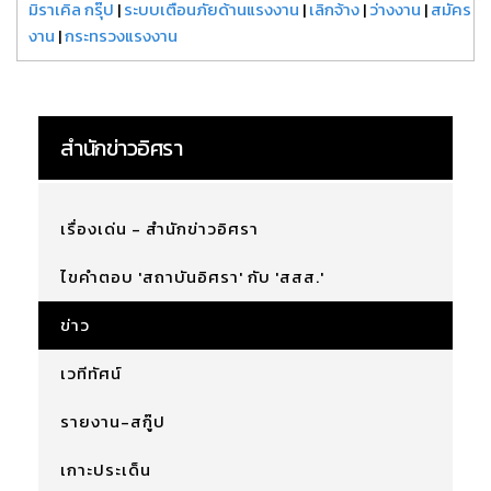
มิราเคิล กรุ๊ป
|
ระบบเตือนภัยด้านแรงงาน
|
เลิกจ้าง
|
ว่างงาน
|
สมัคร
งาน
|
กระทรวงแรงงาน
สำนักข่าวอิศรา
เรื่องเด่น - สำนักข่าวอิศรา
ไขคำตอบ 'สถาบันอิศรา' กับ 'สสส.'
ข่าว
เวทีทัศน์
รายงาน-สกู๊ป
เกาะประเด็น