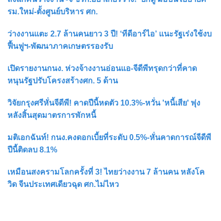
รม.ใหม่-ตั้งศูนย์บริหาร ศก.
ว่างงานแตะ 2.7 ล้านคนยาว 3 ปี! ‘ทีดีอาร์ไอ’ แนะรัฐเร่งใช้งบ
ฟื้นฟูฯ-พัฒนาภาคเกษตรรองรับ
เปิดรายงานกนง. ห่วงจ้างงานอ่อนแอ-จีดีพีทรุดกว่าที่คาด
หนุนรัฐปรับโครงสร้างศก. 5 ด้าน
วิจัยกรุงศรีหั่นจีดีพี! คาดปีนี้หดตัว 10.3%-หวั่น 'หนี้เสีย' พุ่ง
หลังสิ้นสุดมาตรการพักหนี้
มติเอกฉันท์! กนง.คงดอกเบี้ยที่ระดับ 0.5%-หั่นคาดการณ์จีดีพี
ปีนี้ติดลบ 8.1%
เหมือนสงครามโลกครั้งที่ 3! ไทยว่างงาน 7 ล้านคน หลังโค
วิด จีนประเทศเดียวฉุด ศก.ไม่ไหว