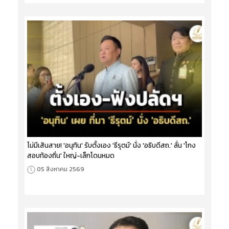
ไม่มีเส้นสาย! 'อนุทิน' รับตั้งเอง 'ธีรุตม์' นั่ง 'อธิบดีสถ.' ลั่น 'โกง
สอบท้องถิ่น' ใหญ่-เล็กโดนหมด
05 สิงหาคม 2569