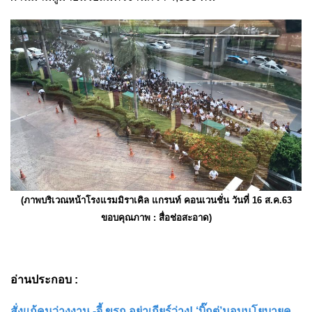
(ภาพบริเวณหน้าโรงแรมมิราเคิล แกรนท์ คอนเวนชั่น วันที่ 16 ส.ค.63
ขอบคุณภาพ : สื่อช่อสะอาด)
อ่านประกอบ :
สั่งแก้คนว่างงาน -จี้ ขรก.อย่าเกียร์ว่าง! ‘บิ๊กตู่’มอบนโยบายค