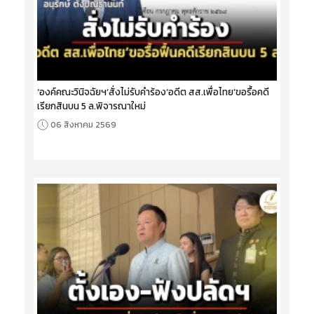
‘องค์คณะวินิจฉัยฯ’สั่งไม่รับคำร้อง‘อดีต สส.เพื่อไทย’ขอรื้อคดี
เรียกสินบน 5 ล.พิจารณาใหม่
06 สิงหาคม 2569