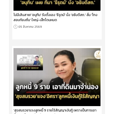
ไม่มีเส้นสาย! 'อนุทิน' รับตั้งเอง 'ธีรุตม์' นั่ง 'อธิบดีสถ.' ลั่น 'โกง
สอบท้องถิ่น' ใหญ่-เล็กโดนหมด
05 สิงหาคม 2569
‘สุขสมรวย’แจงลูกหนี้ 9 รายไร้สัญญาเงินกู้ เพราะเป็นการเอา