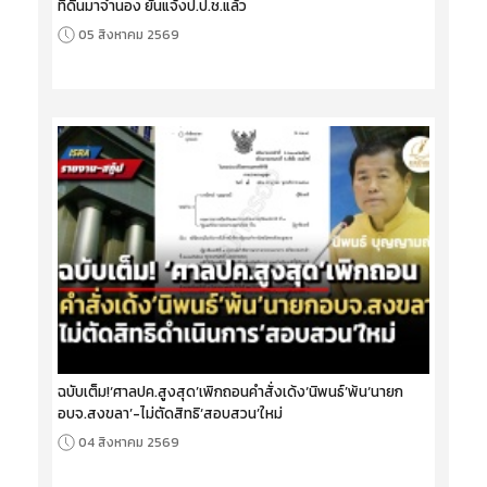
ที่ดินมาจำนอง ยันแจ้งป.ป.ช.แล้ว
05 สิงหาคม 2569
ฉบับเต็ม!‘ศาลปค.สูงสุด’เพิกถอนคำสั่งเด้ง‘นิพนธ์’พ้น‘นายก
อบจ.สงขลา’-ไม่ตัดสิทธิ‘สอบสวน’ใหม่
04 สิงหาคม 2569