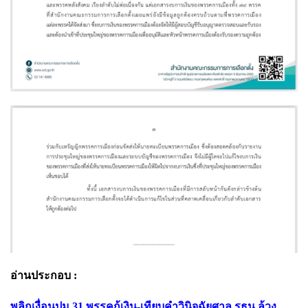
อ่านประกอบ :
พลิกเงื่อนปม 31 พรรคกู้เงิน-เทียบคำวินิจฉัยศาล รธน.ล้วง