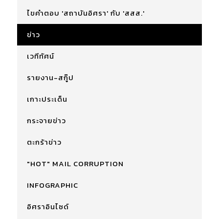
ไขคำตอบ 'สถาบันอิศรา' กับ 'สสส.'
ข่าว
เวทีทัศน์
รายงาน-สกู๊ป
เกาะประเด็น
กระจายข่าว
ตะกร้าข่าว
"HOT" MAIL CORRUPTION
INFOGRAPHIC
อิศราอินไซด์