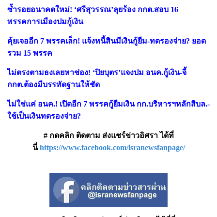
ซ้ำรอยอนาคตใหม่! ‘ศรีสุวรรณ’ลุยร้อง กกต.สอบ 16
พรรคการเมืองปมกู้เงิน
คุ้ยเจออีก 7 พรรคเล็ก! แจ้งหนี้สินมีเงินกู้ยืม-ทดรองจ่าย? ยอด
รวม 15 พรรค
ไม่ตรงตามธงเลยหาช่อง! ‘ปิยบุตร’แจงปม อนค.กู้เงิน-จี้
กกต.ต้องมีบรรทัดฐานให้ชัด
ไม่ใช่แค่ อนค.! เปิดอีก 7 พรรคกู้ยืมเงิน กก.บริหารฯหลักสิบล.-
ใช้เป็นเงินทดรองจ่าย?
# กดคลิก ติดตาม ส่งแชร์ข่าวอิศรา ได้ที่
นี่
https://www.facebook.com/isranewsfanpage/