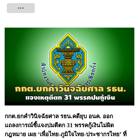
Tweet
กกต.ยกคำวินิจฉัยศาล รธน.คดียุบ อนค. ออก
แถลงการณ์ชี้แจงปมตีตก 31 พรรคกู้เงินไม่ผิด
กฎหมาย เผย ‘เพื่อไทย-ภูมิใจไทย-ประชากรไทย’ ที่