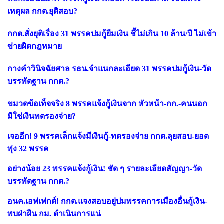
เหตุผล กกต.ยุติสอบ?
กกต.สั่งยุติเรื่อง 31 พรรคปมกู้ยืมเงิน ชี้ไม่เกิน 10 ล้าน/ปี ไม่เข้า
ข่ายผิดกฎหมาย
กางคำวินิจฉัยศาล รธน.จำแนกละเอียด 31 พรรคปมกู้เงิน-วัด
บรรทัดฐาน กกต.?
ขมวดข้อเท็จจริง 8 พรรคแจ้งกู้เงินจาก หัวหน้า-กก.-คนนอก
มิใช่เงินทดรองจ่าย?
เจออีก! 9 พรรคเล็กแจ้งมีเงินกู้-ทดรองจ่าย กกต.ลุยสอบ-ยอด
พุ่ง 32 พรรค
อย่างน้อย 23 พรรคแจ้งกู้เงิน! ชัด ๆ รายละเอียดสัญญา-วัด
บรรทัดฐาน กกต.?
อนค.เอฟเฟกต์! กกต.แจงสอบอยู่ปมพรรคการเมืองอื่นกู้เงิน-
พบฝ่าฝืน กม. ดำเนินการแน่