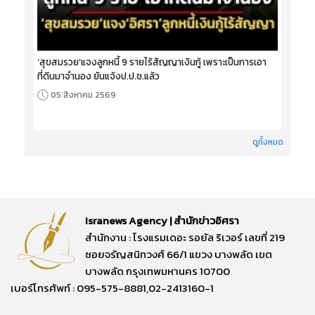
‘สุขสมรวย’แจงลูกหนี้ 9 รายไร้สัญญาเงินกู้ เพราะเป็นการเอา
ที่ดินมาจำนอง ยันแจ้งป.ป.ช.แล้ว
05 สิงหาคม 2569
ดูทั้งหมด
Isranews Agency | สำนักข่าวอิศรา
สำนักงาน : โรงแรมเดอะ รอยัล ริเวอร์ เลขที่ 219
ซอยจรัญสนิทวงศ์ 66/1 แขวง บางพลัด เขต
บางพลัด กรุงเทพมหานคร 10700
เบอร์โทรศัพท์ : 095-575-8881,02-2413160-1