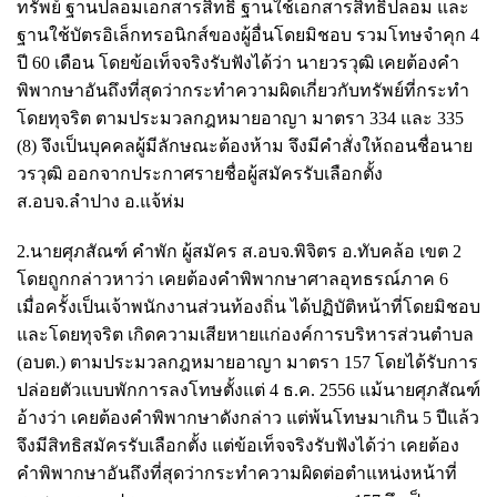
ทรัพย์ ฐานปลอมเอกสารสิทธิ ฐานใช้เอกสารสิทธิปลอม และ
ฐานใช้บัตรอิเล็กทรอนิกส์ของผู้อื่นโดยมิชอบ รวมโทษจำคุก 4
ปี 60 เดือน โดยข้อเท็จจริงรับฟังได้ว่า นายวรวุฒิ เคยต้องคำ
พิพากษาอันถึงที่สุดว่ากระทำความผิดเกี่ยวกับทรัพย์ที่กระทำ
โดยทุจริต ตามประมวลกฎหมายอาญา มาตรา 334 และ 335
(8) จึงเป็นบุคคลผู้มีลักษณะต้องห้าม จึงมีคำสั่งให้ถอนชื่อนาย
วรวุฒิ ออกจากประกาศรายชื่อผู้สมัครรับเลือกตั้ง
ส.อบจ.ลำปาง อ.แจ้ห่ม
2.นายศุภสัณฑ์ คำพัก ผู้สมัคร ส.อบจ.พิจิตร อ.ทับคล้อ เขต 2
โดยถูกกล่าวหาว่า เคยต้องคำพิพากษาศาลอุทธรณ์ภาค 6
เมื่อครั้งเป็นเจ้าพนักงานส่วนท้องถิ่น ได้ปฏิบัติหน้าที่โดยมิชอบ
และโดยทุจริต เกิดความเสียหายแก่องค์การบริหารส่วนตำบล
(อบต.) ตามประมวลกฎหมายอาญา มาตรา 157 โดยได้รับการ
ปล่อยตัวแบบพักการลงโทษตั้งแต่ 4 ธ.ค. 2556 แม้นายศุภสัณฑ์
อ้างว่า เคยต้องคำพิพากษาดังกล่าว แต่พ้นโทษมาเกิน 5 ปีแล้ว
จึงมีสิทธิสมัครรับเลือกตั้ง แต่ข้อเท็จจริงรับฟังได้ว่า เคยต้อง
คำพิพากษาอันถึงที่สุดว่ากระทำความผิดต่อตำแหน่งหน้าที่