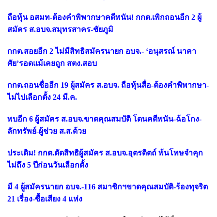
ถือหุ้น อสมท-ต้องคำพิพากษาคดีพนัน! กกต.เพิกถอนอีก 2 ผู้
สมัคร ส.อบจ.สมุทรสาคร-ชัยภูมิ
กกต.สอยอีก 2 ไม่มีสิทธิสมัครนายก อบจ.- ‘อนุสรณ์ นาคา
ศัย’รอดแม้เคยถูก สตง.สอบ
กกต.ถอนชื่ออีก 19 ผู้สมัคร ส.อบจ. ถือหุ้นสื่อ-ต้องคำพิพากษา-
ไม่ไปเลือกตั้ง 24 มี.ค.
พบอีก 6 ผู้สมัคร ส.อบจ.ขาดคุณสมบัติ โดนคดีพนัน-ฉ้อโกง-
ลักทรัพย์-ผู้ช่วย ส.ส.ด้วย
ประเดิม! กกต.ตัดสิทธิผู้สมัคร ส.อบจ.อุตรดิตถ์ พ้นโทษจำคุก
ไม่ถึง 5 ปีก่อนวันเลือกตั้ง
มี 4 ผู้สมัครนายก อบจ.-116 สมาชิกฯขาดคุณสมบัติ-ร้องทุจริต
21 เรื่อง-ซื้อเสียง 4 แห่ง