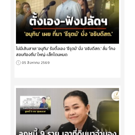
ไม่มีเส้นสาย! 'อนุทิน' รับตั้งเอง 'ธีรุตม์' นั่ง 'อธิบดีสถ.' ลั่น 'โกง
สอบท้องถิ่น' ใหญ่-เล็กโดนหมด
05 สิงหาคม 2569