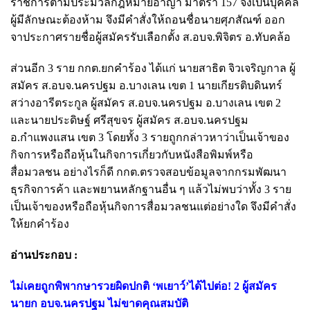
ราชการตามประมวลกฎหมายอาญา มาตรา 157 จึงเป็นบุคคล
ผู้มีลักษณะต้องห้าม จึงมีคำสั่งให้ถอนชื่อนายศุภสัณฑ์ ออก
จาประกาศรายชื่อผู้สมัครรับเลือกตั้ง ส.อบจ.พิจิตร อ.ทับคล้อ
ส่วนอีก 3 ราย กกต.ยกคำร้อง ได้แก่ นายสาธิต จิวเจริญกาล ผู้
สมัคร ส.อบจ.นครปฐม อ.บางเลน เขต 1 นายเกียรติบดินทร์
สว่างอารีตระกูล ผู้สมัคร ส.อบจ.นครปฐม อ.บางเลน เขต 2
และนายประดิษฐ์ ศรีสุขจร ผู้สมัคร ส.อบจ.นครปฐม
อ.กำแพงแสน เขต 3 โดยทั้ง 3 รายถูกกล่าวหาว่าเป็นเจ้าของ
กิจการหรือถือหุ้นในกิจการเกี่ยวกับหนังสือพิมพ์หรือ
สื่อมวลชน อย่างไรก็ดี กกต.ตรวจสอบข้อมูลจากกรมพัฒนา
ธุรกิจการค้า และพยานหลักฐานอื่น ๆ แล้วไม่พบว่าทั้ง 3 ราย
เป็นเจ้าของหรือถือหุ้นกิจการสื่อมวลชนแต่อย่างใด จึงมีคำสั่ง
ให้ยกคำร้อง
อ่านประกอบ :
ไม่เคยถูกพิพากษารวยผิดปกติ ‘พเยาว์’ได้ไปต่อ! 2 ผู้สมัคร
นายก อบจ.นครปฐม ไม่ขาดคุณสมบัติ