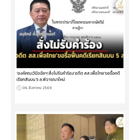
‘องค์คณะวินิจฉัยฯ’สั่งไม่รับคำร้อง‘อดีต สส.เพื่อไทย’ขอรื้อคดี
เรียกสินบน 5 ล.พิจารณาใหม่
06 สิงหาคม 2569