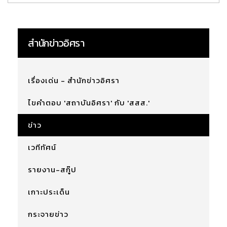
สำนักข่าวอิศรา
เรื่องเด่น - สำนักข่าวอิศรา
ไขคำตอบ 'สถาบันอิศรา' กับ 'สสส.'
ข่าว
เวทีทัศน์
รายงาน-สกู๊ป
เกาะประเด็น
กระจายข่าว