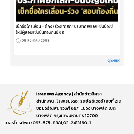
เช็กชื่อใครเลื่อน - (โกง) ร่วง! 'กสถ.' ประกาศยกเลิก-ขึ้นบัญชี
ใหม่ผู้สอบแข่งขันท้องถิ่นปี 68
08 สิงหาคม 2569
ดูทั้งหมด
Isranews Agency | สำนักข่าวอิศรา
สำนักงาน : โรงแรมเดอะ รอยัล ริเวอร์ เลขที่ 219
ซอยจรัญสนิทวงศ์ 66/1 แขวง บางพลัด เขต
บางพลัด กรุงเทพมหานคร 10700
เบอร์โทรศัพท์ : 095-575-8881,02-2413160-1