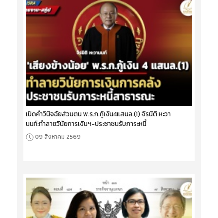
เปิดคำวินิจฉัยส่วนตน พ.ร.ก.กู้เงิน4แสนล.(1) จิรนิติ หะวา
นนท์:ทำลายวินัยการเงินฯ-ประชาชนรับภาระหนี้
09 สิงหาคม 2569