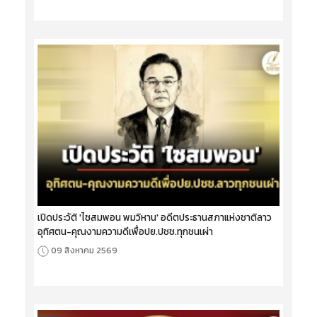
เปิดประวัติ 'ไซสมพอน พมวิหาน' อดีตประธานสภาแห่งชาติลาว
อุทิศตน-คุณงามความดีเพื่อปย.ปชช.ทุกชนเผ่า
09 สิงหาคม 2569