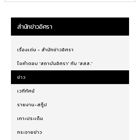
สำนักข่าวอิศรา
เรื่องเด่น - สำนักข่าวอิศรา
ไขคำตอบ 'สถาบันอิศรา' กับ 'สสส.'
ข่าว
เวทีทัศน์
รายงาน-สกู๊ป
เกาะประเด็น
กระจายข่าว