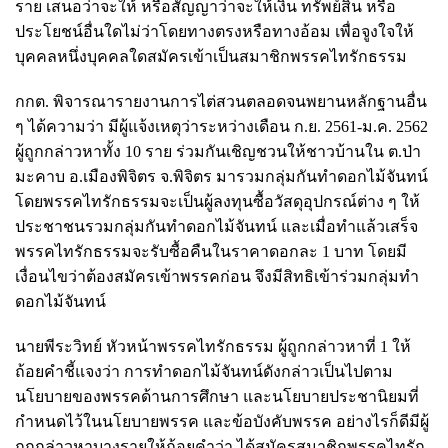
ราย เสนอว่าจะให้ หรือสัญญาว่าจะให้เงิน ทรัพย์สิน หรือ
ประโยชน์อื่นใดไม่ว่าโดยทางตรงหรือทางอ้อม เพื่อจูงใจให้
บุคคลหนึ่งบุคคลใดสมัครเข้าเป็นสมาชิกพรรคไทรักธรรม
กกต. พิจารณารายงานการไต่สวนตลอดจนพยานหลักฐานอื่น
ๆ ได้ความว่า มีผู้แจ้งเหตุว่าระหว่างเดือน ก.ย. 2561-ม.ค. 2562
ผู้ถูกกล่าวหาทั้ง 10 ราย ร่วมกันเชิญชวนให้ชาวบ้านใน ต.ป่า
มะคาบ อ.เมืองพิจิตร จ.พิจิตร มารวมกลุ่มกันทำดอกไม้จันทน์
โดยพรรคไทรักธรรมจะเป็นผู้ลงทุนซื้อวัสดุอุปกรณ์ต่าง ๆ ให้
ประชาชนรวมกลุ่มกันทำดอกไม้จันทน์ และเมื่อทำแล้วเสร็จ
พรรคไทรักธรรมจะรับซื้อคืนในราคาดอกละ 1 บาท โดยมี
เงื่อนไขว่าต้องสมัครเข้าพรรคก่อน จึงมีสิทธิเข้าร่วมกลุ่มทำ
ดอกไม้จันทน์
นายพีระวิทย์ หัวหน้าพรรคไทรักธรรม ผู้ถูกกล่าวหาที่ 1 ให้
ถ้อยคำชี้แจงว่า การทำดอกไม้จันทน์ดังกล่าวเป็นไปตาม
นโยบายของพรรคด้านการศึกษา และนโยบายประชานิยมที่
กำหนดไว้ในนโยบายพรรค และข้อบังคับพรรค อย่างไรก็ดีมีผู้
ถูกกล่าวหาบางรายให้ถ้อยคำว่า ได้สมัครสมาชิกพรรคไทรัก