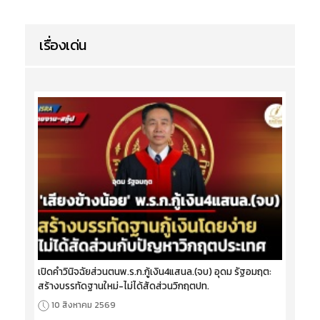
เรื่องเด่น
เปิดคำวินิจฉัยส่วนตนพ.ร.ก.กู้เงิน4แสนล.(จบ) อุดม รัฐอมฤต:
สร้างบรรทัดฐานใหม่-ไม่ได้สัดส่วนวิกฤตปท.
10 สิงหาคม 2569