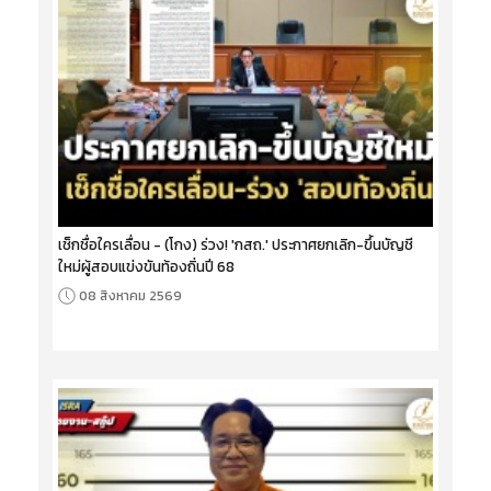
เช็กชื่อใครเลื่อน - (โกง) ร่วง! 'กสถ.' ประกาศยกเลิก-ขึ้นบัญชี
ใหม่ผู้สอบแข่งขันท้องถิ่นปี 68
08 สิงหาคม 2569