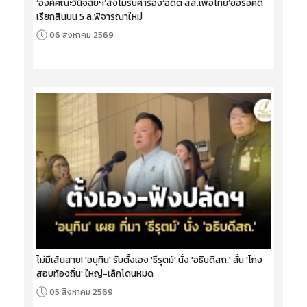
‘องค์คณะวินิจฉัยฯ’สั่งไม่รับคำร้อง‘อดีต สส.เพื่อไทย’ขอรื้อคดี
เรียกสินบน 5 ล.พิจารณาใหม่
06 สิงหาคม 2569
ไม่มีเส้นสาย! 'อนุทิน' รับตั้งเอง 'ธีรุตม์' นั่ง 'อธิบดีสถ.' ลั่น 'โกง
สอบท้องถิ่น' ใหญ่-เล็กโดนหมด
05 สิงหาคม 2569