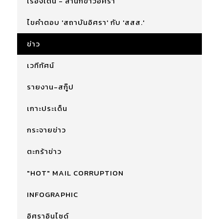
เรื่องเด่น - สำนักข่าวอิศรา
ไขคำตอบ 'สถาบันอิศรา' กับ 'สสส.'
ข่าว
เวทีทัศน์
รายงาน-สกู๊ป
เกาะประเด็น
กระจายข่าว
ตะกร้าข่าว
"HOT" MAIL CORRUPTION
INFOGRAPHIC
อิศราอินไซด์