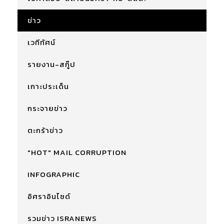
ข่าว
เวทีทัศน์
รายงาน-สกู๊ป
เกาะประเด็น
กระจายข่าว
ตะกร้าข่าว
"HOT" MAIL CORRUPTION
INFOGRAPHIC
อิศราอินไซด์
รวมข่าว ISRANEWS