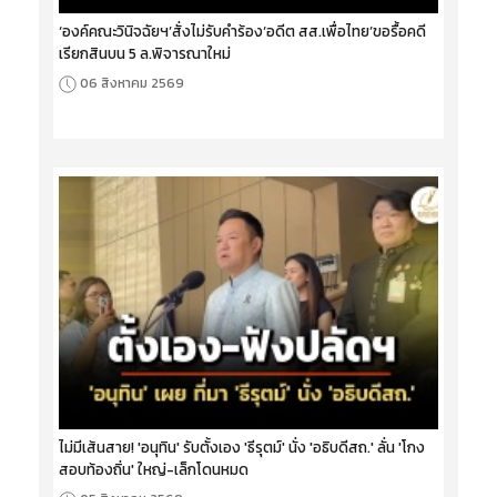
‘องค์คณะวินิจฉัยฯ’สั่งไม่รับคำร้อง‘อดีต สส.เพื่อไทย’ขอรื้อคดี
เรียกสินบน 5 ล.พิจารณาใหม่
06 สิงหาคม 2569
ไม่มีเส้นสาย! 'อนุทิน' รับตั้งเอง 'ธีรุตม์' นั่ง 'อธิบดีสถ.' ลั่น 'โกง
สอบท้องถิ่น' ใหญ่-เล็กโดนหมด