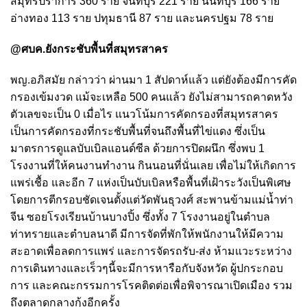
สมุทรปราการ 360 ราย จันทบุรี 221 ราย นนทบุรี 166 ราย
อ่างทอง 113 ราย ปทุมธานี 87 ราย และนครปฐม 78 ราย
@ศบค.ยังกระชับพื้นที่สมุทรสาคร
พญ.อภิสมัย กล่าวว่า ผ่านมา 1 สัปดาห์แล้ว แต่ยังต้องมีการคัด
กรองเข้มงวด แม้จะเหลือ 500 คนแล้ว ยังไม่สามารถคาดหวัง
ตัวเลขจะเป็น 0 เมื่อไร แนวโน้มการคัดกรองที่สมุทรสาคร
เป็นการคัดกรองที่กระชับพื้นที่จนถึงพื้นที่ไข่แดง ซึ่งเป็น
มาตรการดูแลบับเบิลแอนด์ซีล ด้วยการปิดผนึก ซึ่งพบ 1
โรงงานที่ให้คนงานทำงาน กินนอนที่นั่นเลย เพื่อไม่ให้เกิดการ
แพร่เชื้อ และอีก 7 แห่งเป็นบับเบิลหรือพื้นที่เฝ้าระวังเป็นพิเศษ
โดยการตีกรอบชัดเจนตั้งแต่วัดพันธุวงศ์ สะพานข้ามแม่น้ำท่า
จีน ซอยโรงเรียนบ้านบางปิ้ง ซึ่งทั้ง 7 โรงงานอยู่ในตำบล
ท่าทรายและตำบลนาดี มีการจัดที่พักให้พนักงานให้มีความ
สะอาดเพื่อลดการแพร่ และการจัดรถรับ-ส่ง ห้ามแวะระหว่าง
การเดินทางและเร็วๆนี้จะมีการหารือกับจังหวัด ผู้ปกระกอบ
การ และคณะกรรมการโรคติดต่อเพื่อพิจารณาเปิดเมือง รวม
ถึงตลาดกลางกุ้งอีกครั้ง