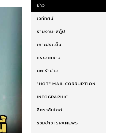
ข่าว
เวทีทัศน์
รายงาน-สกู๊ป
เกาะประเด็น
กระจายข่าว
ตะกร้าข่าว
"HOT" MAIL CORRUPTION
INFOGRAPHIC
อิศราอินไซด์
รวมข่าว ISRANEWS