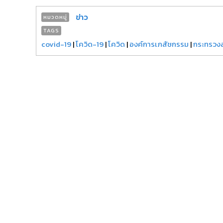
ข่าว
หมวดหมู่
TAGS
covid-19
|
โควิด-19
|
โควิด
|
องค์การเภสัชกรรม
|
กระทรวง