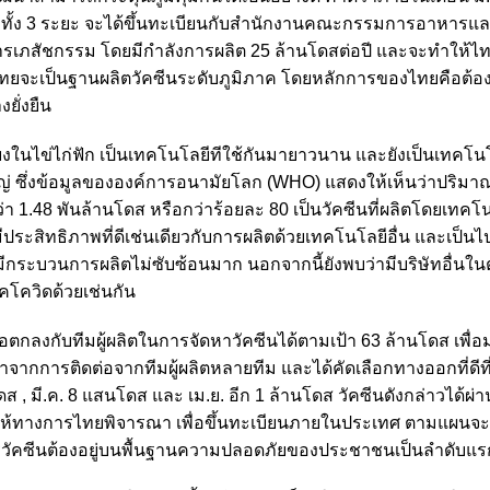
กครบทั้ง 3 ระยะ จะได้ขึ้นทะเบียนกับสำนักงานคณะกรรมการอาหารแล
ารเภสัชกรรม โดยมีกำลังการผลิต 25 ล้านโดสต่อปี และจะทำให้ไท
ไทยจะเป็นฐานผลิตวัคซีนระดับภูมิภาค โดยหลักการของไทยคือต้องพ
ยั่งยืน
ยงในไข่ไก่ฟัก เป็นเทคโนโลยีทีใช้กันมายาวนาน และยังเป็นเทคโนโล
ญ่ ซึ่งข้อมูลขององค์การอนามัยโลก (WHO) แสดงให้เห็นว่าปริมา
่า 1.48 พันล้านโดส หรือกว่าร้อยละ 80 เป็นวัคซีนที่ผลิตโดยเทค
มีประสิทธิภาพที่ดีเช่นเดียวกับการผลิตด้วยเทคโนโลยีอื่น และเป็น
ีกระบวนการผลิตไม่ซับซ้อนมาก นอกจากนี้ยังพบว่ามีบริษัทอื่นใน
คโควิดด้วยเช่นกัน
กลงกับทีมผู้ผลิตในการจัดหาวัคซีนได้ตามเป้า 63 ล้านโดส เพื่อ
าจากการติดต่อจากทีมผู้ผลิตหลายทีม และได้คัดเลือกทางออกที่ดีที
ส , มี.ค. 8 แสนโดส และ เม.ย. อีก 1 ล้านโดส
วัคซีนดังกล่าวได้ผ่
ห้ทางการไทยพิจารณา เพื่อขึ้นทะเบียนภายในประเทศ ตามแผนจ
การวัคซีนต้องอยู่บนพื้นฐานความปลอดภัยของประชาชนเป็นลำดับแร