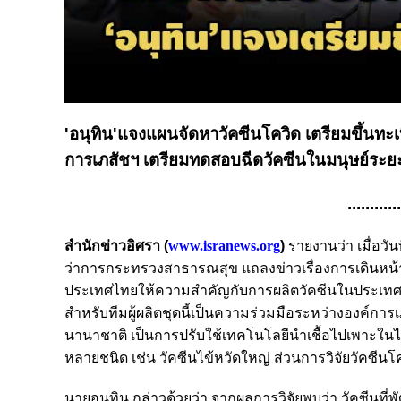
'อนุทิน'แจงแผนจัดหาวัคซีนโควิด เตรียมขึ้นทะเบ
การเภสัชฯ เตรียมทดสอบฉีดวัคซีนในมนุษย์ระยะแ
...........
สำนักข่าวอิศรา (
www.isranews.org
)
รายงานว่า เมื่อวั
ว่าการกระทรวงสาธารณสุข แถลงข่าวเรื่องการเดินหน้าศึ
ประเทศไทยให้ความสำคัญกับการผลิตวัคซีนในประเทศแน่น
สำหรับทีมผู้ผลิตชุดนี้เป็นความร่วมมือระหว่างองค
นานาชาติ เป็นการปรับใช้เทคโนโลยีนำเชื้อไปเพาะในไข่ไ
หลายชนิด เช่น วัคซีนไข้หวัดใหญ่ ส่วนการวิจัยวัคซีนโ
นายอนุทิน กล่าวด้วยว่า จากผลการวิจัยพบว่า วัคซีนที่