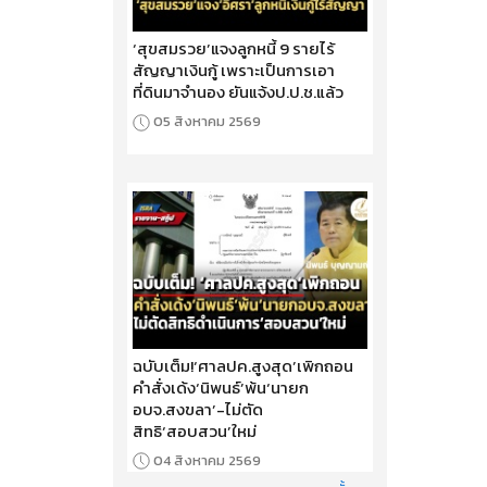
‘สุขสมรวย’แจงลูกหนี้ 9 รายไร้
สัญญาเงินกู้ เพราะเป็นการเอา
ที่ดินมาจำนอง ยันแจ้งป.ป.ช.แล้ว
05 สิงหาคม 2569
ฉบับเต็ม!‘ศาลปค.สูงสุด’เพิกถอน
คำสั่งเด้ง‘นิพนธ์’พ้น‘นายก
อบจ.สงขลา’-ไม่ตัด
สิทธิ‘สอบสวน’ใหม่
04 สิงหาคม 2569