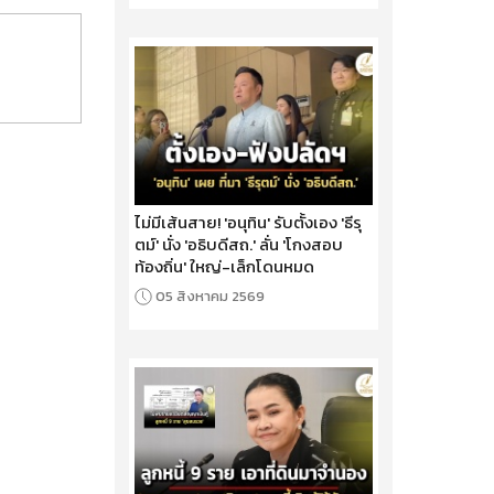
ไม่มีเส้นสาย! 'อนุทิน' รับตั้งเอง 'ธีรุ
ตม์' นั่ง 'อธิบดีสถ.' ลั่น 'โกงสอบ
ท้องถิ่น' ใหญ่-เล็กโดนหมด
05 สิงหาคม 2569