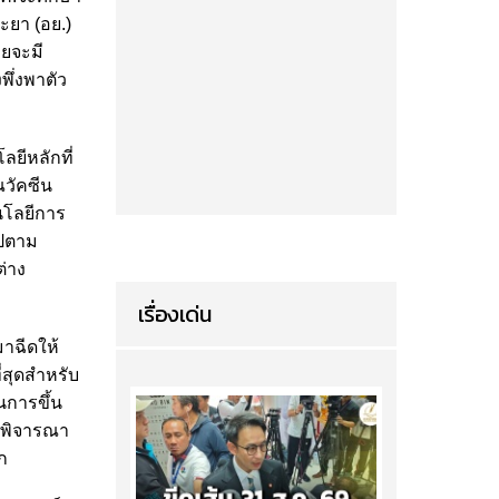
ะยา (อย.)
ยจะมี
ึ่งพาตัว
ยีหลักที่
ณวัคซีน
โนโลยีการ
ไปตาม
ต่าง
เรื่องเด่น
มาฉีดให้
่สุดสำหรับ
านการขึ้น
ะพิจารณา
ก