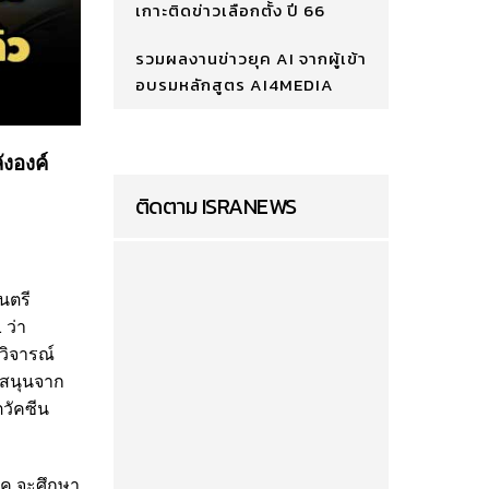
เกาะติดข่าวเลือกตั้ง ปี 66
รวมผลงานข่าวยุค AI จากผู้เข้า
อบรมหลักสูตร AI4MEDIA
ังองค์
ติดตาม ISRANEWS
นตรี
 ว่า
วิจารณ์
บสนุนจาก
ตวัคซีน
ี.ค.จะศึกษา