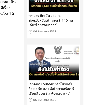
ระเทศ เห็น
ีเรื่อง
กันโรคได้
ก.กลาง ขีดเส้น 31 ส.ค.
ส่งก.จังหวัดเพิกถอน 3,440 คน
เอี่ยวโกงสอบท้องถิ่น
06 สิงหาคม 2569
‘องค์คณะวินิจฉัยฯ’สั่งไม่รับคำ
ร้อง‘อดีต สส.เพื่อไทย’ขอรื้อคดี
เรียกสินบน 5 ล.พิจารณาใหม่
06 สิงหาคม 2569