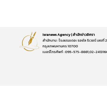
Isranews Agency | สำนักข่าวอิศรา
สำนักงาน : โรงแรมเดอะ รอยัล ริเวอร์ เลขท
กรุงเทพมหานคร 10700
เบอร์โทรศัพท์ : 095-575-8881,02-241316