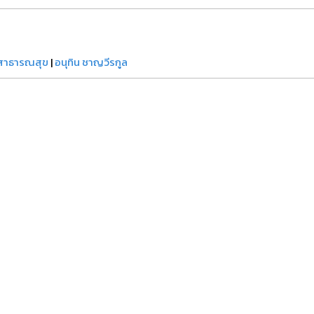
สาธารณสุข
|
อนุทิน ชาญวีรกูล