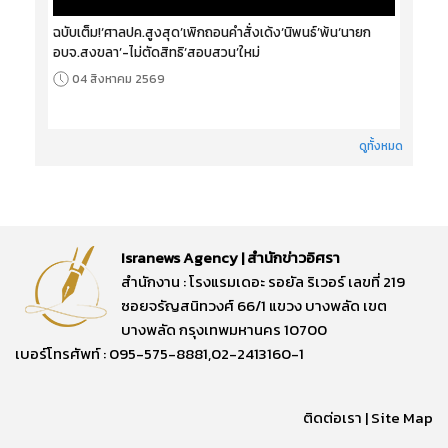
ฉบับเต็ม!‘ศาลปค.สูงสุด’เพิกถอนคำสั่งเด้ง‘นิพนธ์’พ้น‘นายก
อบจ.สงขลา’-ไม่ตัดสิทธิ‘สอบสวน’ใหม่
04 สิงหาคม 2569
ดูทั้งหมด
Isranews Agency | สำนักข่าวอิศรา
สำนักงาน : โรงแรมเดอะ รอยัล ริเวอร์ เลขที่ 219
ซอยจรัญสนิทวงศ์ 66/1 แขวง บางพลัด เขต
บางพลัด กรุงเทพมหานคร 10700
เบอร์โทรศัพท์ : 095-575-8881,02-2413160-1
ติดต่อเรา
|
Site Map