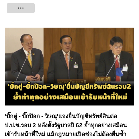
Tweet
'บิ๊กตู่ - บิ๊กป๊อก - วิษณุ'แจงยื่นบัญชีทรัพย์สินต่อ
ป.ป.ช.รอบ 2 หลังตั้งรัฐบาลปี 62 ย้ำทุกอย่างเสมือน
เข้ารับหน้าที่ใหม่ แม้กฎหมายเปิดช่องไม่ต้องยื่นซ้ำ