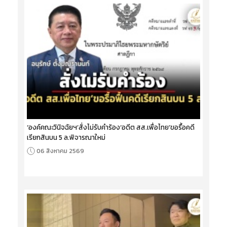
‘องค์คณะวินิจฉัยฯ’สั่งไม่รับคำร้อง‘อดีต สส.เพื่อไทย’ขอรื้อคดี
เรียกสินบน 5 ล.พิจารณาใหม่
06 สิงหาคม 2569