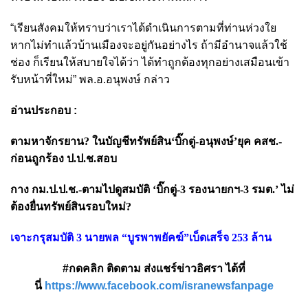
“เรียนสังคมให้ทราบว่าเราได้ดำเนินการตามที่ท่านห่วงใย
หากไม่ทำแล้วบ้านเมืองจะอยู่กันอย่างไร ถ้ามีอำนาจแล้วใช้
ช่อง ก็เรียนให้สบายใจได้ว่า ได้ทำถูกต้องทุกอย่างเสมือนเข้า
รับหน้าที่ใหม่” พล.อ.อนุพงษ์ กล่าว
อ่านประกอบ :
ตามหาจักรยาน? ในบัญชีทรัพย์สิน‘บิ๊กตู่-อนุพงษ์’ยุค คสช.-
ก่อนถูกร้อง ป.ป.ช.สอบ
กาง กม.ป.ป.ช.-ตามไปดูสมบัติ ‘บิ๊กตู่-3 รองนายกฯ-3 รมต.’ ไม่
ต้องยื่นทรัพย์สินรอบใหม่?
เจาะกรุสมบัติ 3 นายพล “บูรพาพยัคฆ์”เบ็ดเสร็จ 253 ล้าน
#กดคลิก ติดตาม ส่งแชร์ข่าวอิศรา ได้ที่
นี่
https://www.facebook.com/isranewsfanpage