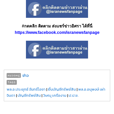
#กดคลิก ติดตาม ส่งแชร์ข่าวอิศรา ได้ที่นี่
https://www.facebook.com/isranewsfanpage
ข่าว
หมวดหมู่
TAGS
พล.อ.ประยุทธ์ จันทร์โอชา
|
ยื่นบัญชีทรัพย์สิน
|
พล.อ.อนุพงษ์ เผ่า
จินดา
|
บัญชีทรัพย์สิน
|
วิษณุ เครืองาม
|
ป.ป.ช.