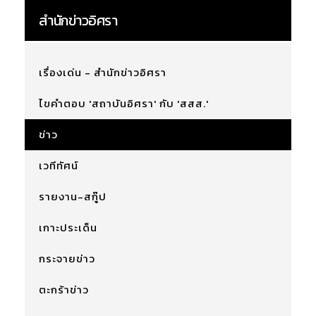
สำนักข่าวอิศรา
เรื่องเด่น - สำนักข่าวอิศรา
ไขคำตอบ 'สถาบันอิศรา' กับ 'สสส.'
ข่าว
เวทีทัศน์
รายงาน-สกู๊ป
เกาะประเด็น
กระจายข่าว
ตะกร้าข่าว