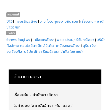
หมวดหมู่
ข่าว
|
Investigative
|
ข่าวทั่วไปศูนย์ข่าวสืบสวน
|
เรื่องเด่น - สำนัก
ข่าวอิศรา
TAGS
จิราพร สินธุไพร
|
เหมืองแร่อัครา
|
พล.อ.ประยุทธ์ จันทร์โอชา
|
บริษัท
คิงส์เกต คอนโซลิเดเต็ด ลิมิเต็ด
|
เหมืองทองอัครา
|
สุริยะ จึง
รุ่งเรืองกิจ
|
บริษัท อัครา รีซอร์สเซส จำกัด (มหาชน)
สำนักข่าวอิศรา
เรื่องเด่น - สำนักข่าวอิศรา
ไขคำตอบ 'สถาบันอิศรา' กับ 'สสส.'