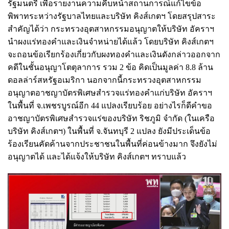
รัฐมนตรี เพื่อรายงานความคืบหน้าสถานการณ์แก้ไขข้อ
พิพาทระหว่างรัฐบาลไทยและบริษัท คิงส์เกตฯ โดยสรุปสาระ
สำคัญได้ว่า กระทรวงอุตสาหกรรมอนุญาตให้บริษัท อัคราฯ
นำผงแร่ทองคำและเงินจำหน่ายได้แล้ว โดยบริษัท คิงส์เกตฯ
จะถอนข้อเรียกร้องเกี่ยวกับผงทองคำและเงินดังกล่าวออกจาก
คดีในชั้นอนุญาโตตุลาการ รวม 2 ข้อ คิดเป็นมูลค่า 8.8 ล้าน
ดอลล่าร์สหรัฐอเมริกา นอกจากนี้กระทรวงอุตสาหกรรม
อนุญาตอาชญาบัตรพิเศษสำรวจแร่ทองคำแก่บริษัท อัคราฯ
ในพื้นที่ จ.เพชรบูรณ์อีก 44 แปลงเรียบร้อย อย่างไรก็ดีคำขอ
อาชญาบัตรพิเศษสำรวจแร่ของบริษัท ริชภูมิ จำกัด (ในเครือ
บริษัท คิงส์เกตฯ) ในพื้นที่ จ.จันทบุรี 2 แปลง ยังมีประเด็นข้อ
ร้องเรียนคัดค้านจากประชาชนในพื้นที่ค่อนข้างมาก จึงยังไม่
อนุญาตได้ และได้แจ้งให้บริษัท คิงส์เกตฯ ทราบแล้ว