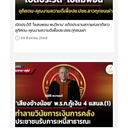
เปิดประวัติ 'ไซสมพอน พมวิหาน' อดีตประธานสภาแห่งชาติลาว
อุทิศตน-คุณงามความดีเพื่อปย.ปชช.ทุกชนเผ่า
09 สิงหาคม 2569