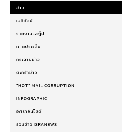
ข่าว
เวทีทัศน์
รายงาน-สกู๊ป
เกาะประเด็น
กระจายข่าว
ตะกร้าข่าว
"HOT" MAIL CORRUPTION
INFOGRAPHIC
อิศราอินไซด์
รวมข่าว ISRANEWS