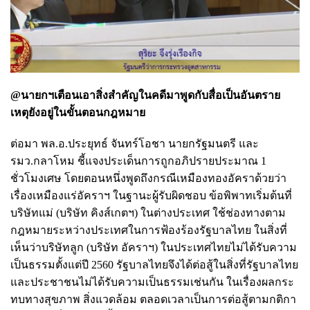
@นายกฯเตือนเอาสิ่งสำคัญในคดีมาพูดกับสื่อเป็นอันตราย
เหตุยังอยู่ในขั้นตอนกฎหมาย
ต่อมา พล.อ.ประยุทธ์ จันทร์โอชา นายกรัฐมนตรี และ
รมว.กลาโหม ชี้แจงประเด็นการถูกอภิปรายประมาณ 1
ชั่วโมงเศษ โดยตอนหนึ่งพูดถึงกรณีเหมืองทองอัคราด้วยว่า
เรื่องเหมืองแร่อัคราฯ ในฐานะผู้รับผิดชอบ ข้อพิพาทเริ่มต้นที่
บริษัทแม่ (บริษัท คิงส์เกตฯ) ในต่างประเทศ ใช้ช่องทางตาม
กฎหมายระหว่างประเทศในการฟ้องร้องรัฐบาลไทย ในสิ่งที่
เห็นว่าบริษัทลูก (บริษัท อัคราฯ) ในประเทศไทยไม่ได้รับความ
เป็นธรรมตั้งแต่ปี 2560 รัฐบาลไทยจึงได้ต่อสู้ในสิ่งที่รัฐบาลไทย
และประชาชนไม่ได้รับความเป็นธรรมเช่นกัน ในเรื่องผลกระ
ทบทางสุขภาพ สิ่งแวดล้อม ตลอดเวลาเป็นการต่อสู้ตามกติกา