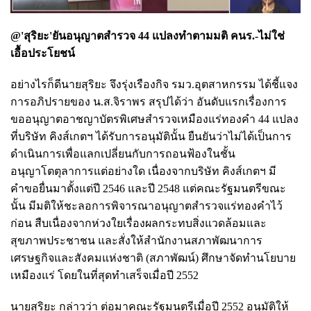
@'สุริยะ'ยันอนุญาตสำรวจ 44 แปลงทำตามมติ คนร.-ไม่ใช่
เอื้อประโยชน์
อย่างไรก็ดีนายสุริยะ จึงรุ่งเรืองกิจ รมว.อุตสาหกรรม ได้ชี้แจง
การอภิปรายของ น.ส.จิราพร สรุปได้ว่า อันดับแรกเรื่องการ
ขออนุญาตอาชญาบัตรพิเศษสำรวจเหมืองแร่ทองคำ 44 แปลง
ที่บริษัท คิงส์เกตฯ ได้รับการอนุมัตินั้น ยืนยันว่าไม่ได้เป็นการ
ดำเนินการเพื่อแลกเปลี่ยนกับการถอนฟ้องในชั้น
อนุญาโตตุลาการแต่อย่างใด เนื่องจากบริษัท คิงส์เกตฯ มี
คำขอยื่นมาตั้งแต่ปี 2546 และปี 2548 แต่คณะรัฐมนตรีขณะ
นั้น มีมติให้ชะลอการพิจารณาอนุญาตสำรวจแร่ทองคำไว้
ก่อน สืบเนื่องจากห่วงใยเรื่องผลกระทบสิ่งแวดล้อมและ
สุขภาพประชาชน และสั่งให้สำนักงานสภาพัฒนาการ
เศรษฐกิจและสังคมแห่งชาติ (สภาพัฒน์) ศึกษาจัดทำนโยบาย
เหมืองแร่ โดยในที่สุดทำเสร็จเมื่อปี 2552
นายสุริยะ กล่าวว่า ต่อมาคณะรัฐมนตรีเมื่อปี 2552 อนุมัติให้