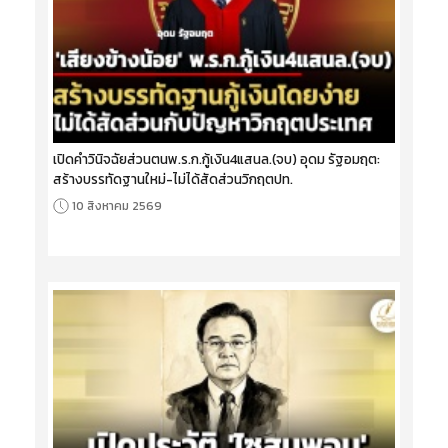
เปิดคำวินิจฉัยส่วนตนพ.ร.ก.กู้เงิน4แสนล.(จบ) อุดม รัฐอมฤต:
สร้างบรรทัดฐานใหม่-ไม่ได้สัดส่วนวิกฤตปท.
10 สิงหาคม 2569