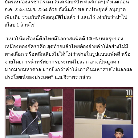
บัตรเหมืองแร่ชาตรีใต้ (ในเครือบริษัท คิงส์เกตฯ) ตั้งแต่เดือน
ก.ค. 2563-เม.ย. 2564 ด้วย ดังนั้นถ้า พล.อ.ประยุทธ์ อนุญาต
เพิ่มเติม รวมกับที่เพิ่งอนุมัติไปแล้ว 4 แสนไร่ เท่ากับว่าปาไป
เกือบ 1 ล้านไร่
“แนวโน้มเรื่องนี้คือไทยมีโอกาสแพ้คดี 100% บทสรุปของ
เหมืองทองอัคราคือ สุดท้ายแล้วไทยต้องจ่ายค่าโง่อย่างไม่มี
ทางเลือก หรือหลีกเลี่ยงไม่ได้ ไม่ว่าจ่ายในรูปแบบแพ้คดี หรือ
จ่ายโดยการนำทรัพยากรประเทศไปแลก อาจเป็นมูลค่า
มากมายมหาศาล มากยิ่งกว่าค่าโง่ เอาเงินมหาศาลไปแลกผล
ประโยชน์ของประเทศ” น.ส.จิราพร กล่าว