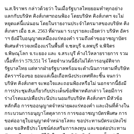
น.ส.จิราพร กล่าวด้วยว่า ในเมื่อรัฐบาลไทยยอมทำทุกอย่าง
แลกกับบริษัท คิงส์เกตฯถอนฟ้อง โดยบริษัท คิงส์เกตฯ จะไม่
หยุดแค่นี้แน่นอน โดยในรายงานประจำไตรมาสของบริษัท คิง
ส์เกตฯ เมื่อ ธ.ค. 2563 ที่ผ่านมา ระบุรายละเอียดว่า บริษัท อัคร
าฯ ยังมีใบอนุญาตเหมืองแร่ทองคำ รวมถึงคำขออาชญาบัตร
พิเศษสำรวจเหมืองแร่ในพื้นที่ จ.ชลบุรี จ.ลพบุรี จ.พิจิตร
จ.พิษณุโลก จ.ระยอง และ จ.สระบุรี ค้างไว้หลายรายการ รวม
เนื้อที่กว่า 579,551 ไร่ โดยจำนวนนี้ยังไม่ได้การอนุมัติจาก
รัฐบาลไทย แต่หากฝ่ายรัฐบาลพร้อมจะดำเนินการตามที่บริษัท
อัคราฯร้องขอ ยอมแล่เนื้อเถือหนังประเทศทีละชิ้น จนกว่า
บริษัท คิงส์เกตฯ จะพอใจและถอนฟ้องหรือไม่ นอกจากนี้ยังมี
การประชุมลับเกี่ยวกับประเด็นข้อพิพาทดังกล่าว โดยมีการ
ร่างโรดแมปเพื่อประนีประนอมกับบริษัท คิงส์เกตฯ มีหัวข้อ
หลักคือ การขออนุญาตจำหน่ายผงแร่ทองคำ และเงินที่ค้างใน
กระบวนการอนุญาโตตุลาการ การขออาชญาบัตรพิเศษ การ
ขอต่ออายุใบอนุญาตจำหน่ายโลหะ ขอประทานบัตรแปลงไข่
แดง ขอสิทธิประโยชน์ส่งเสริมการลงทุน และขอต่อประทาน