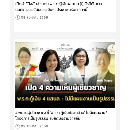
เปิดคำวินิจฉัยส่วนตน พ.ร.ก.กู้เงิน4แสนล.(1) จิรนิติ หะวา
นนท์:ทำลายวินัยการเงินฯ-ประชาชนรับภาระหนี้
09 สิงหาคม 2569
4 พยานผู้เชี่ยวชาญ ชี้ 'พ.ร.ก.กู้เงิน4แสนล้าน' ไม่มีแผนงาน/
โครงการเป็นรูปธรรม-เบียดบังรายจ่ายอื่น
09 สิงหาคม 2569