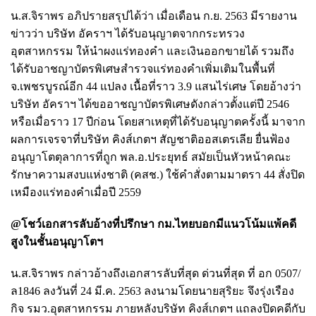
น.ส.จิราพร อภิปรายสรุปได้ว่า เมื่อเดือน ก.ย. 2563 มีรายงาน
ข่าวว่า บริษัท อัคราฯ ได้รับอนุญาตจากกระทรวง
อุตสาหกรรม ให้นำผงแร่ทองคำ และเงินออกขายได้ รวมถึง
ได้รับอาชญาบัตรพิเศษสำรวจแร่ทองคำเพิ่มเติมในพื้นที่
จ.เพชรบูรณ์อีก 44 แปลง เนื้อที่ราว 3.9 แสนไร่เศษ โดยอ้างว่า
บริษัท อัคราฯ ได้ขออาชญาบัตรพิเศษดังกล่าวตั้งแต่ปี 2546
หรือเมื่อราว 17 ปีก่อน โดยสาเหตุที่ได้รับอนุญาตครั้งนี้ มาจาก
ผลการเจรจาที่บริษัท คิงส์เกตฯ สัญชาติออสเตรเลีย ยื่นฟ้อง
อนุญาโตตุลาการที่ถูก พล.อ.ประยุทธ์ สมัยเป็นหัวหน้าคณะ
รักษาความสงบแห่งชาติ (คสช.) ใช้คำสั่งตามมาตรา 44 สั่งปิด
เหมืองแร่ทองคำเมื่อปี 2559
@โชว์เอกสารลับอ้างที่ปรึกษา กม.ไทยบอกมีแนวโน้มแพ้คดี
สูงในชั้นอนุญาโตฯ
น.ส.จิราพร กล่าวอ้างถึงเอกสารลับที่สุด ด่วนที่สุด ที่ อก 0507/
ล1846 ลงวันที่ 24 มี.ค. 2563 ลงนามโดยนายสุริยะ จึงรุ่งเรือง
กิจ รมว.อุตสาหกรรม ภายหลังบริษัท คิงส์เกตฯ แถลงปิดคดีกับ