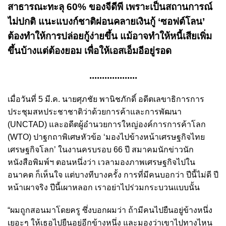
สาธารณะทะลุ 60% ของจีดีพี เ
พราะเป็นสถานการณ์
ไม่ปกติ
แนะแบงก์ชาติผ่อนคลายเงินกู้ ‘ซอฟต์โลน’
ต้องทำให้การปล่อยกู้ง่ายขึ้น แม้อาจทำให้หนี้เสียเพิ่ม
ขึ้นบ้างแต่ต้องยอม เพื่อให้เอสเอ็มอีอยู่รอด
...................
เมื่อวันที่ 5 มี.ค. นายศุภชัย พานิชภักดิ์ อดีตเลขาธิการการ
ประชุมสหประชาชาติว่าด้วยการค้าและการพัฒนา
(UNCTAD) และอดีตผู้อํานวยการใหญ่องค์การการค้าโลก
(WTO) ปาฐกถาพิเศษหัวข้อ ‘มองไปข้างหน้าเศรษฐกิจไทย
เศรษฐกิจโลก’ ในงานครบรอบ 66 ปี สมาคมนักข่าวนัก
หนังสือพิมพ์ฯ ตอนหนึ่งว่า เวลามองภาพเศรษฐกิจไปใน
อนาคต ก็เห็นใจ แต่บางทีบางครั้ง การที่มีคนบอกว่า ปีนี้ไม่ดี ปี
หน้าเผาจริง ปีนี้เผาหลอก เราอย่าไปร่วมกระบวนแบบนั้น
“ผมถูกสอนมาโดยครู ซึ่งบอกผมว่า ถ้ามีคนไปยืนอยู่ข้างหนึ่ง
เยอะๆ ให้เธอไปยืนอยู่อีกข้างหนึ่ง และมองว่าเขาไปทางไหน