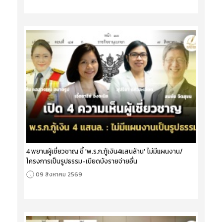
4 พยานผู้เชี่ยวชาญ ชี้ 'พ.ร.ก.กู้เงิน4แสนล้าน' ไม่มีแผนงาน/
โครงการเป็นรูปธรรม-เบียดบังรายจ่ายอื่น
09 สิงหาคม 2569