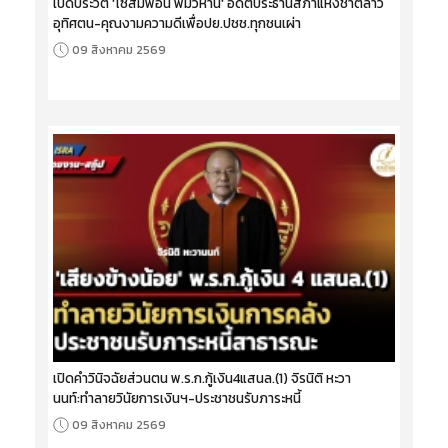
เปิดประวัติ 'ไซสมพอน พมวิหาน' อดีตประธานสภาแห่งชาติลาว
อุทิศตน-คุณงามความดีเพื่อปย.ปชช.ทุกชนเผ่า
09 สิงหาคม 2569
เปิดคำวินิจฉัยส่วนตน พ.ร.ก.กู้เงิน4แสนล.(1) จิรนิติ หะวา
นนท์:ทำลายวินัยการเงินฯ-ประชาชนรับภาระหนี้
09 สิงหาคม 2569