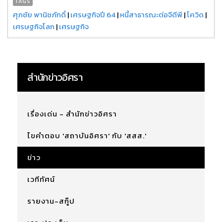
TAGS
ศุภชัย พานิชภักดิ์
|
เศรษฐกิจปี 64
|
หนี้สาธารณะต่อจีดีพี
|
โควิด
|
เศรษฐกิจโลก
|
เศรษฐกิจ
สำนักข่าวอิศรา
เรื่องเด่น - สำนักข่าวอิศรา
ไขคำตอบ 'สถาบันอิศรา' กับ 'สสส.'
ข่าว
เวทีทัศน์
รายงาน-สกู๊ป