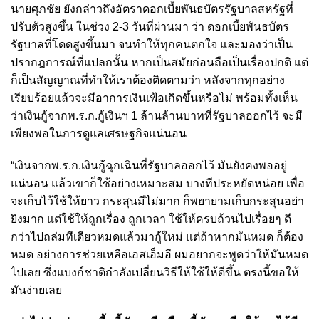
นายศุภชัย ยังกล่าวถึงอัตราดอกเบี้ยพันธบัตรรัฐบาลสหรัฐที่
ปรับตัวสูงขึ้น ในช่วง 2-3 วันที่ผ่านมา ว่า ดอกเบี้ยพันธบัตร
รัฐบาลที่โดดสูงขึ้นมา จนทำให้ทุกคนตกใจ และมองว่าเป็น
ปรากฎการณ์ที่แปลกนั้น หากเป็นสมัยก่อนถือเป็นเรื่องปกติ แต่
ก็เป็นสัญญาณที่ทำให้เราต้องติดตามว่า หลังจากทุกอย่าง
เรียบร้อยแล้วจะมีอาการเงินเฟ้อเกิดขึ้นหรือไม่ พร้อมทั้งเห็น
ว่าเงินกู้จากพ.ร.ก.กู้เงินฯ 1 ล้านล้านบาทที่รัฐบาลออกไว้ จะมี
เพียงพอในการดูแลเศรษฐกิจแน่นอน
“เงินจากพ.ร.ก.เงินกู้ฉุกเฉินที่รัฐบาลออกไว้ มันยังคงพออยู่
แน่นอน แล้วเขาก็ใช้อย่างเหมาะสม บางทีประหยัดหน่อย เพื่อ
จะเก็บไว้ใช้ให้ยาว กระสุนมีไม่มาก ก็พยายามเก็บกระสุนอย่า
ยิงมาก แต่ใช้ให้ถูกเรื่อง ถูกเวลา ใช้ให้ครบถ้วนไปเรื่อยๆ ดี
กว่าไปถล่มทีเดียวหมดแล้วมากู้ใหม่ แต่ถ้าหากมันหมด ก็ต้อง
หมด อย่างการช่วยเหลือเอสเอ็มอี ผมอยากจะพูดว่าให้มันหมด
ไปเลย ซึ่งแบงก์ชาติกำลังเปลี่ยนวิธีให้ใช้ให้ดีขึ้น ตรงนี้ขอให้
มันง่ายเลย