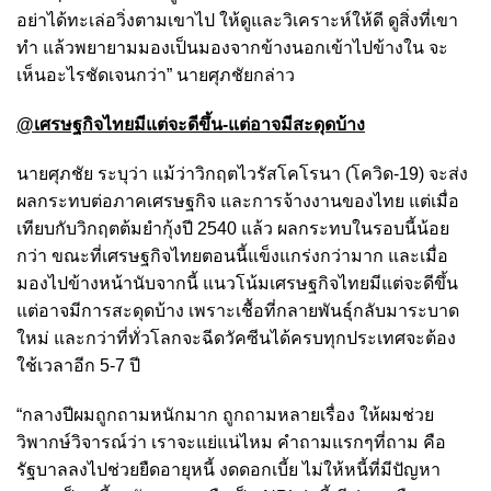
อย่าได้ทะเล่อวิ่งตามเขาไป ให้ดูและวิเคราะห์ให้ดี ดูสิ่งที่เขา
ทำ แล้วพยายามมองเป็นมองจากข้างนอกเข้าไปข้างใน จะ
เห็นอะไรชัดเจนกว่า” นายศุภชัยกล่าว
@เศรษฐกิจไทยมีแต่จะดีขึ้น-แต่อาจมีสะดุดบ้าง
นายศุภชัย ระบุว่า แม้ว่าวิกฤตไวรัสโคโรนา (โควิด-19) จะส่ง
ผลกระทบต่อภาคเศรษฐกิจ และการจ้างงานของไทย แต่เมื่อ
เทียบกับวิกฤตต้มยำกุ้งปี 2540 แล้ว ผลกระทบในรอบนี้น้อย
กว่า ขณะที่เศรษฐกิจไทยตอนนี้แข็งแกร่งกว่ามาก และเมื่อ
มองไปข้างหน้านับจากนี้ แนวโน้มเศรษฐกิจไทยมีแต่จะดีขึ้น
แต่อาจมีการสะดุดบ้าง เพราะเชื้อที่กลายพันธุ์กลับมาระบาด
ใหม่ และกว่าที่ทั่วโลกจะฉีดวัคซีนได้ครบทุกประเทศจะต้อง
ใช้เวลาอีก 5-7 ปี
“กลางปีผมถูกถามหนักมาก ถูกถามหลายเรื่อง ให้ผมช่วย
วิพากษ์วิจารณ์ว่า เราจะแย่แน่ไหม คำถามแรกๆที่ถาม คือ
รัฐบาลลงไปช่วยยืดอายุหนี้ งดดอกเบี้ย ไม่ให้หนี้ที่มีปัญหา