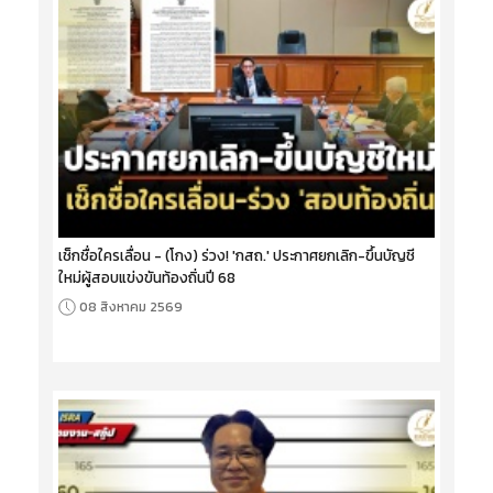
เช็กชื่อใครเลื่อน - (โกง) ร่วง! 'กสถ.' ประกาศยกเลิก-ขึ้นบัญชี
ใหม่ผู้สอบแข่งขันท้องถิ่นปี 68
08 สิงหาคม 2569