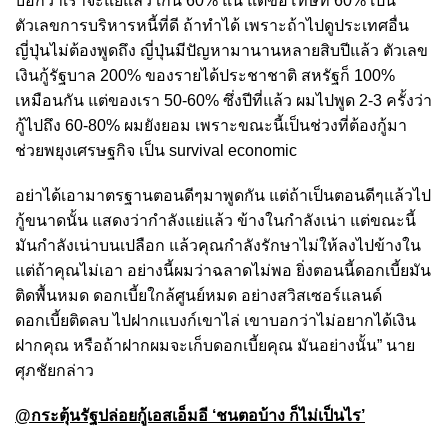
บอกว่าเราจะแย่แล้ว เกิน 60% แน่ แต่ขอโทษที 60% เป็น
ตัวเลขการบริหารหนี้ที่ดี ถ้าทำได้ เพราะถ้าไปดูประเทศอื่น
ญี่ปุ่นไม่ต้องพูดถึง ญี่ปุ่นมีปัญหามานานหลายสิบปีแล้ว ตัวเลข
เงินกู้รัฐบาล 200% ของรายได้ประชาชาติ สหรัฐก็ 100%
เหมือนกัน แต่ของเรา 50-60% ซึ่งปีที่แล้ว ผมไปพูด 2-3 ครั้งว่า
กู้ไปถึง 60-80% ผมยังยอม เพราะขณะนี้เป็นช่วงที่ต้องกู้มา
ช่วยพยุงเศรษฐกิจ เป็น survival economic
อย่าได้เอามาตรฐานตอนดีๆมาพูดกัน แต่ถ้าเป็นตอนดีๆแล้วไป
กู้ขนาดนั้น แสดงว่ากำลังแย่แล้ว ข้างในกำลังเน่า แต่ขณะนี้
มันกำลังเน่าบนเปลือก แล้วคุณกำลังรักษาไม่ให้ลงไปข้างใน
แต่ถ้าคุณไม่เอา อย่างนี้ผมว่าฉลาดไม่พอ ยิ่งตอนนี้ดอกเบี้ยมัน
ติดพื้นหมด ดอกเบี้ยใกล้ศูนย์หมด อย่างสวิสเซอร์แลนด์
ดอกเบี้ยติดลบ ไปฝากแบงก์เขาไล่ เขาบอกว่าไม่อยากได้เงิน
ฝากคุณ หรือถ้าฝากผมจะเก็บดอกเบี้ยคุณ มันอย่างนั้น” นาย
ศุภชัยกล่าว
@กระตุ้นรัฐปล่อยกู้เอสเอ็มอี ‘ชนตอบ้าง ก็ไม่เป็นไร’