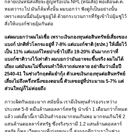
กลายเป็นหนี้สงสัยจะสูญหรือเป็น NPL (หนี้เสีย) พอเดือนต.ค.
หมดวาระไป มันก็ล้มทั้งนั้น ผมบอกว่า ฟังดูก็เป็นอย่างนั้น
เพราะตอนนี้มันอุ้มชูอยู่ได้ ด้วยกระบวนการที่รัฐเข้าไปอุ้มชูไว้
สั่งให้แบงก์ช่วยอุ้มกันต่อ
แต่ผมบอกว่าผมไม่เชื่อ
เพราะเงินกองทุนต่อสินทรัพย์เสี่ยงของ
แบงก์ ปกติทั่วโลกจะอยู่ที่ 7-8% แต่แบงก์ชาติ (ธปท.) ให้เผื่อไว้
เป็น 11% แต่แบงก์ไทยปาเข้าไปถึง 19-20% มันมากกว่าที่
แบงก์ชาติวางไว้เท่าตัว ผมบอกว่ามันอาจจะขึ้นจริง ผมไม่ได้
เถียง แต่มันจะไม่ขึ้นจนทำให้เราถล่มทลาย อย่าลืมว่าเมื่อปี
2540-41 ในช่วงวิกฤตต้มยำกุ้ง ตัวเลขเงินกองทุนต่อสินทรัพย์
เสี่ยงไม่ถึงครึ่งหนึ่งของตอนนี้ ตัวเลขอยู่ที่ประมาณ 5-7% แต่
ส่วนใหญ่ก็ไม่ค่อยถึง
ภาวะผิดกันเยอะมาก สมัยนั้น เรามีเงินทุนสำรองระหว่าง
ประเทศ 5-8 หมื่นล้านดอลลาร์สหรัฐ นำเข้า 1 เดือนกว่าก็หมด
แล้ว แต่เดี๋ยวนี้เรามีเงินสำรองมากจนเกินพอ มากจนเกินใช้ 2
แสนล้านดอลลาร์สหรัฐ ซึ่งจริงๆเรามี 1.2 แสนล้านดอลลาร์
สหรัฐ ก็พอ เวียดนามที่เก่งๆขณะนี้ ส่งออกดีกว่าเราในช่วง