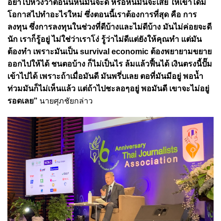
อย่าไปห่วงว่าตอนนี้หนี้มันจะดี หรือหนี้มันจะเสีย ให้เขาได้มี
โอกาสไปทำอะไรใหม่ ซึ่งตอนนี้เราต้องการที่สุด คือ การ
ลงทุน ซึ่งการลงทุนในช่วงที่ดีบ้างและไม่ดีบ้าง มันไม่ค่อยจะดี
นัก เราก็รู้อยู่ ไม่ใช่ว่าเราโง่ รู้ว่าไม่ดีแต่ยังให้คุณทำ แต่มัน
ต้องทำ เพราะมันเป็น survival economic ต้องพยายามขยาย
ออกไปให้ได้ ชนตอบ้าง ก็ไม่เป็นไร ล้มแล้วฟื้นได้ เงินตรงนี้ปั๊ม
เข้าไปได้ เพราะถ้าเมื่อมันดี มันพรึ่บเลย ตอที่มันมีอยู่ พอน้ำ
ท่วมมันก็ไม่เห็นแล้ว แต่ถ้าไปชะลอๆอยู่ พอมันดี เขาจะไม่อยู่
รอดเลย”
นายศุภชัยกล่าว