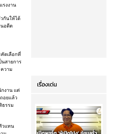
วงแรงงาน
วกันให้ได้
ในอดีต
ัดเลือกที่
เป็นสายการ
าะความ
เรื่องเด่น
นักงาน แต่
็ถอยแล้ว
ุติธรรม
บตัวแทน
งาน