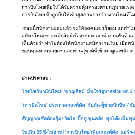
การบินไทยเพื่อให้ได้รับความคุ้มครองตามกฎมายแรงงา
การบินไทย ซึ่งถูกบีบให้เข้าสู่สภาพการจ้างงานใหม่ที่ไ
“ตอนนี้พนักงานยอมแล้ว จะให้ลดคนเขาก็ยอม แต่ทำไม
สมัครใหม่เขาจะเสียสิทธิเรื่องระยะเวลาทำงานทันที และไม่
เห็นด้วยว่า ทำไมต้องให้พนักงานสมัครงานใหม่ เมื่อพนักง
ขอบคุณท่านนายกฯ และท่านสุชาติที่เข้ามาดูแลพนักง
อ่านประกอบ :
โรดโชว์หาเงินใหม่! ‘ชาญศิลป์’ มั่นใจรัฐบาลช่วย-ยก 3 ป
‘การบินไทย’ ประกาศเกณฑ์คัด ‘กัปตัน-ผู้ช่วยนักบิน’-'ชัย
สัญญาณชัดต้องอุ้ม! วัดใจ ‘บิ๊กตู่-ขุนคลัง' ทุบโต๊ะเพิ่มท
ไม่เกิน 55 ปี-ไม่อ้วน! ‘การบินไทย’เพิ่มเกณฑ์คัด ‘แอร