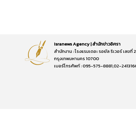
Isranews Agency | สำนักข่าวอิศรา
สำนักงาน : โรงแรมเดอะ รอยัล ริเวอร์ เลขท
กรุงเทพมหานคร 10700
เบอร์โทรศัพท์ : 095-575-8881,02-241316