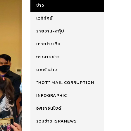
ข่าว
เวทีทัศน์
รายงาน-สกู๊ป
เกาะประเด็น
กระจายข่าว
ตะกร้าข่าว
"HOT" MAIL CORRUPTION
INFOGRAPHIC
อิศราอินไซด์
รวมข่าว ISRANEWS