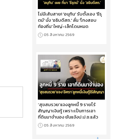
ไม่มีเส้นสาย! 'อนุทิน' รับตั้งเอง 'ธีรุ
ตม์' นั่ง 'อธิบดีสถ.' ลั่น 'โกงสอบ
ท้องถิ่น' ใหญ่-เล็กโดนหมด
05 สิงหาคม 2569
‘สุขสมรวย’แจงลูกหนี้ 9 รายไร้
สัญญาเงินกู้ เพราะเป็นการเอา
ที่ดินมาจำนอง ยันแจ้งป.ป.ช.แล้ว
05 สิงหาคม 2569