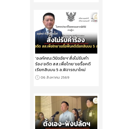
‘องค์คณะวินิจฉัยฯ’สั่งไม่รับคำ
ร้อง‘อดีต สส.เพื่อไทย’ขอรื้อคดี
เรียกสินบน 5 ล.พิจารณาใหม่
06 สิงหาคม 2569