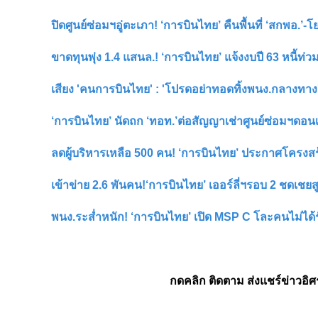
ปิดศูนย์ซ่อมฯอู่ตะเภา! ‘การบินไทย’ คืนพื้นที่ ‘สกพอ.’
ขาดทุนพุ่ง 1.4 แสนล.! ‘การบินไทย’ แจ้งงบปี 63 หนี้ท่ว
เสียง 'คนการบินไทย' : 'โปรดอย่าทอดทิ้งพนง.กลางทาง'
‘การบินไทย’ นัดถก ‘ทอท.’ต่อสัญญาเช่าศูนย์ซ่อมฯดอนเมื
ลดผู้บริหารเหลือ 500 คน! ‘การบินไทย’ ประกาศโครงสร
เข้าข่าย 2.6 พันคน!‘การบินไทย’ เออร์ลี่ฯรอบ 2 ชดเชยสู
พนง.ระส่ำหนัก! ‘การบินไทย’ เปิด MSP C โละคนไม่ได้รั
กดคลิก ติดตาม ส่งแชร์ข่าวอิศรา 