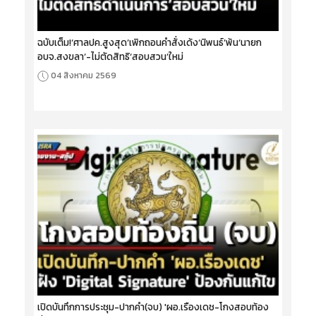
ฉบับเต็ม!‘ศาลปค.สูงสุด’เพิกถอนคำสั่งเด้ง‘นิพนธ์’พ้น‘นายก
อบจ.สงขลา’-ไม่ตัดสิทธิ‘สอบสวน’ใหม่
04 สิงหาคม 2569
เปิดบันทึกการประชุม-ปากคำ(จบ) 'ผอ.เรืองเดช-โกงสอบท้อง