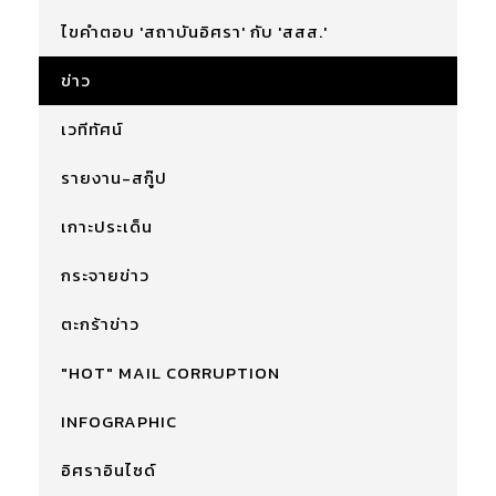
ไขคำตอบ 'สถาบันอิศรา' กับ 'สสส.'
ข่าว
เวทีทัศน์
รายงาน-สกู๊ป
เกาะประเด็น
กระจายข่าว
ตะกร้าข่าว
"HOT" MAIL CORRUPTION
INFOGRAPHIC
อิศราอินไซด์