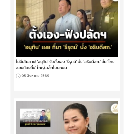
ไม่มีเส้นสาย! 'อนุทิน' รับตั้งเอง 'ธีรุตม์' นั่ง 'อธิบดีสถ.' ลั่น 'โกง
สอบท้องถิ่น' ใหญ่-เล็กโดนหมด
05 สิงหาคม 2569