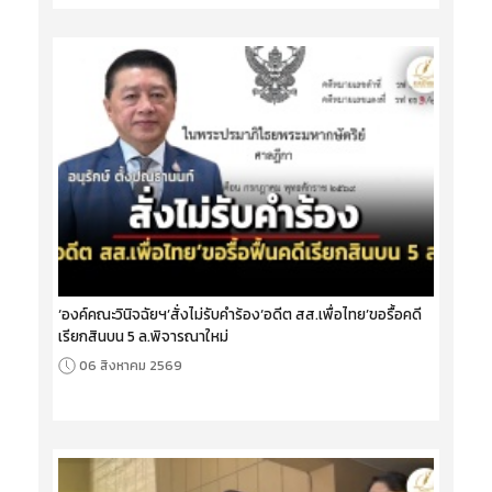
‘องค์คณะวินิจฉัยฯ’สั่งไม่รับคำร้อง‘อดีต สส.เพื่อไทย’ขอรื้อคดี
เรียกสินบน 5 ล.พิจารณาใหม่
06 สิงหาคม 2569