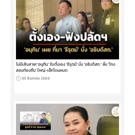
ไม่มีเส้นสาย! 'อนุทิน' รับตั้งเอง 'ธีรุตม์' นั่ง 'อธิบดีสถ.' ลั่น 'โกง
สอบท้องถิ่น' ใหญ่-เล็กโดนหมด
05 สิงหาคม 2569