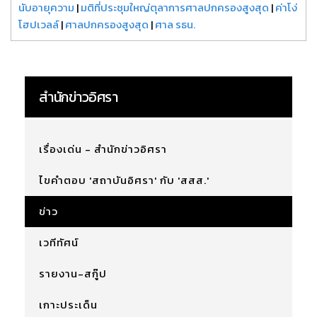
นับอายุความ
|
มติที่ประชุมใหญ่ตุลาการศาลปกครองสูงสุด
|
ค่าโง่
โฮปเวลล์
|
ศาลปกครองสูงสุด
|
ศาล รธน.
สำนักข่าวอิศรา
เรื่องเด่น - สำนักข่าวอิศรา
ไขคำตอบ 'สถาบันอิศรา' กับ 'สสส.'
ข่าว
เวทีทัศน์
รายงาน-สกู๊ป
เกาะประเด็น