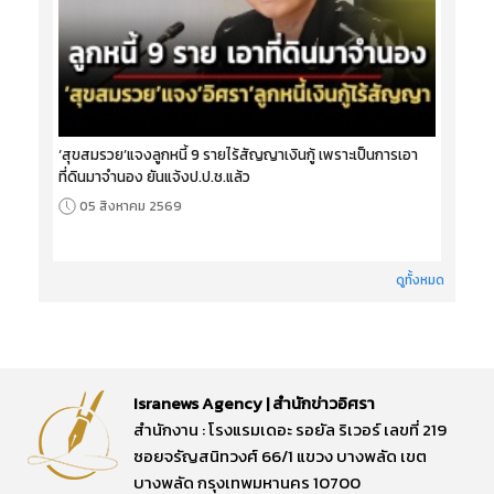
‘สุขสมรวย’แจงลูกหนี้ 9 รายไร้สัญญาเงินกู้ เพราะเป็นการเอา
ที่ดินมาจำนอง ยันแจ้งป.ป.ช.แล้ว
05 สิงหาคม 2569
ดูทั้งหมด
Isranews Agency | สำนักข่าวอิศรา
สำนักงาน : โรงแรมเดอะ รอยัล ริเวอร์ เลขที่ 219
ซอยจรัญสนิทวงศ์ 66/1 แขวง บางพลัด เขต
บางพลัด กรุงเทพมหานคร 10700