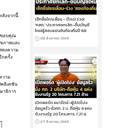
ลังจากนี้
เช็กชื่อใครเลื่อน - (โกง) ร่วง!
'กสถ.' ประกาศยกเลิก-ขึ้นบัญชี
ใหม่ผู้สอบแข่งขันท้องถิ่นปี 68
ขอขอบคุณ
08 สิงหาคม 2569
นสุขภาพและ
ะแสดงความ
ีกครั้ง
มความ
พลิเคชัน
กษาธิการ
เปิดพอร์ต ธนารัตน์-ผู้เปิดโปง
ข้อมูลรั่ว นั่งกก. 2 บ. ถือหุ้น 4 แห่ง
รับงานรัฐ 20 โครงการ 7.21 ล.
07 สิงหาคม 2569