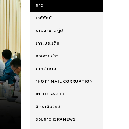
ข่าว
เวทีทัศน์
รายงาน-สกู๊ป
เกาะประเด็น
กระจายข่าว
ตะกร้าข่าว
"HOT" MAIL CORRUPTION
INFOGRAPHIC
อิศราอินไซด์
รวมข่าว ISRANEWS