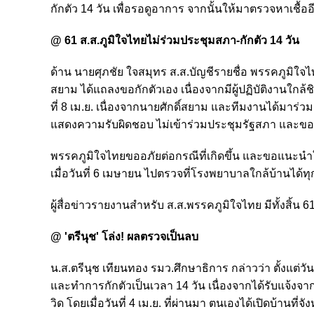
กักตัว 14 วัน เพื่อรอดูอาการ จากนั้นให้มาตรวจหาเชื้ออีก
@ 61 ส.ส.ภูมิใจไทยไม่ร่วมประชุมสภา-กักตัว 14 วัน
ด้าน นายศุภชัย ใจสมุทร ส.ส.บัญชีรายชื่อ พรรคภูมิใ
สยาม ได้แถลงขอกักตัวเอง เนื่องจากมีผู้ปฏิบัติงานใกล้
ที่ 8 เม.ย. เนื่องจากนายศักดิ์สยาม และทีมงานได้มาร่
แสดงความรับผิดชอบ ไม่เข้าร่วมประชุมรัฐสภา และขอกั
พรรคภูมิใจไทยขออภัยต่อกรณีที่เกิดขึ้น และขอแนะนำ
เมื่อวันที่ 6 เมษายน ไปตรวจที่โรงพยาบาลใกล้บ้านได้ท
ผู้สื่อข่าวรายงานสำหรับ ส.ส.พรรคภูมิใจไทย มีทั้งสิ้น 
@ 'ตรีนุช' โล่ง! ผลตรวจเป็นลบ
น.ส.ตรีนุช เทียนทอง รมว.ศึกษาธิการ กล่าวว่า ตั้งแต่วั
และทำการกักตัวเป็นเวลา 14 วัน เนื่องจากได้รับแจ้งจาก
วิด โดยเมื่อวันที่ 4 เม.ย. ที่ผ่านมา ตนเองได้เปิดบ้านที