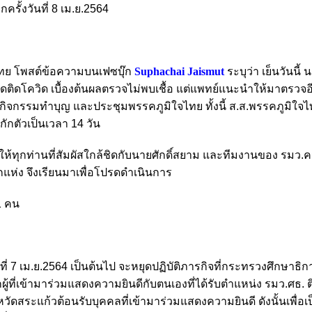
ครั้งวันที่ 8 เม.ย.2564
จไทย โพสต์ข้อความบนเฟซบุ๊ก
Suphachai Jaismut
ระบุว่า
เย็นวันนี้ น
ชิดติดโควิด เบื้องต้นผลตรวจไม่พบเชื้อ แต่แพทย์แนะนำให้มาตรวจอีก
วมกิจกรรมทำบุญ และประชุมพรรคภูมิใจไทย ทั้งนี้ ส.ส.พรรคภูมิใจไ
กตัวเป็นเวลา 14 วัน
ให้ทุกท่านที่สัมผัสใกล้ชิดกับนายศักดิ์สยาม และทีมงานของ รมว
ุกแห่ง จึงเรียนมาเพื่อโปรดดำเนินการ
61 คน
นที่ 7 เม.ย.2564 เป็นต้นไป จะหยุดปฏิบัติภารกิจที่กระทรวงศึกษาธิก
ผู้ที่เข้ามาร่วมแสดงความยินดีกับตนเองที่ได้รับตำแหน่ง รมว.ศธ. ต
่จังหวัดสระแก้วต้อนรับบุคคลที่เข้ามาร่วมแสดงความยินดี ดังนั้นเพื่อ