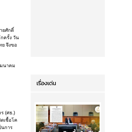
ายศักดิ์
ครั้ง วัน
ทย จึงขอ
.คมนาคม
เรื่องเด่น
าร (ศธ.)
ิดเชื้อโค
เป็นการ