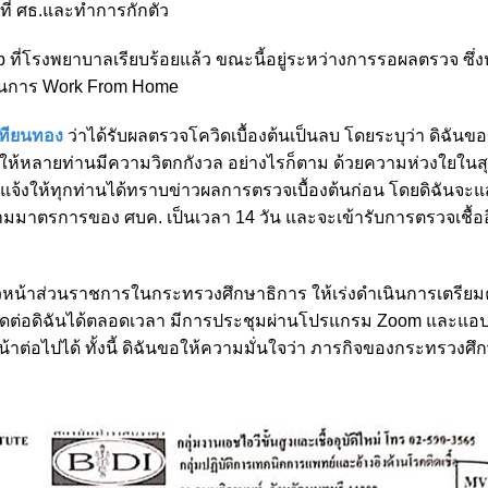
ี่ ศธ.และทำการกักตัว
 ที่โรงพยาบาลเรียบร้อยแล้ว ขณะนี้อยู่ระหว่างการรอผลตรวจ ซึ่งห
ป็นการ Work From Home
เทียนทอง
ว่าได้รับผลตรวจโควิดเบื้องต้นเป็นลบ โดยระบุว่า ดิฉัน
่ทำให้หลายท่านมีความวิตกกังวล อย่างไรก็ตาม ด้วยความห่วงใยใ
ี้ แจ้งให้ทุกท่านได้ทราบข่าวผลการตรวจเบื้องต้นก่อน โดยดิฉันจ
านตามมาตรการของ ศบค. เป็นเวลา 14 วัน และจะเข้ารับการตรวจเชื้ออ
ละหัวหน้าส่วนราชการในกระทรวงศึกษาธิการ ให้เร่งดำเนินการเตรีย
ต่อดิฉันได้ตลอดเวลา มีการประชุมผ่านโปรแกรม Zoom และแอป
้าต่อไปได้ ทั้งนี้ ดิฉันขอให้ความมั่นใจว่า ภารกิจของกระทรวงศึ