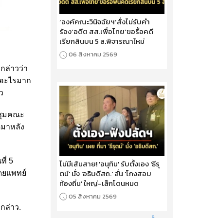
‘องค์คณะวินิจฉัยฯ’สั่งไม่รับคำ
ร้อง‘อดีต สส.เพื่อไทย’ขอรื้อคดี
เรียกสินบน 5 ล.พิจารณาใหม่
06 สิงหาคม 2569
 กล่าวว่า
วลอะไรมาก
ว
ะชุมคณะ
ดมาหลัง
ี่ 5
ไม่มีเส้นสาย! 'อนุทิน' รับตั้งเอง 'ธีรุ
ตม์' นั่ง 'อธิบดีสถ.' ลั่น 'โกงสอบ
โดยแพทย์
ท้องถิ่น' ใหญ่-เล็กโดนหมด
05 สิงหาคม 2569
 กล่าว.